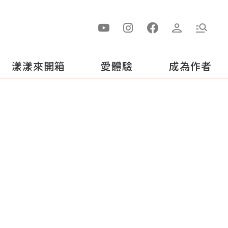
漾漾來開箱
愛體驗
成為作者