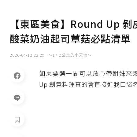
【東區美食】Round Up
酸菜奶油起司蕈菇必點清單
2026-04-12 22:29
～17七公主的小天地～
如果要選一間可以放心帶姐妹來聚
Up 創意料理真的會直接進我口袋