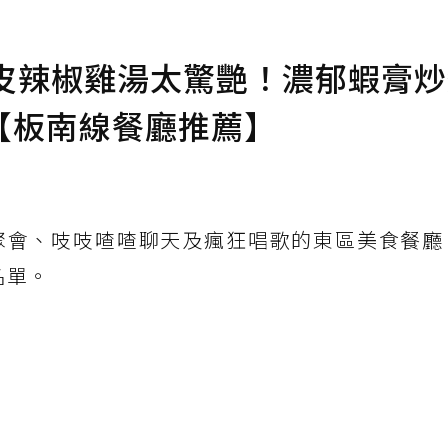
 剝皮辣椒雞湯太驚艷！濃郁蝦膏
【板南線餐廳推薦】
會、吱吱喳喳聊天及瘋狂唱歌的東區美食餐廳，R
名單。