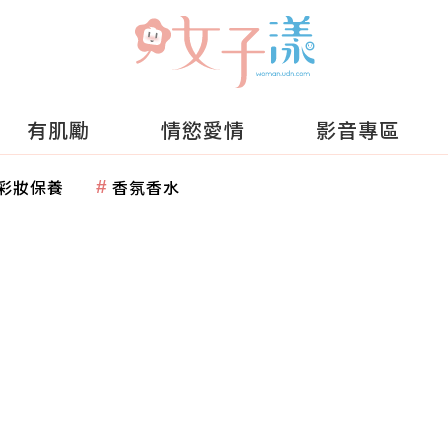
有肌勵
情慾愛情
影音專區
彩妝保養
香氛香水