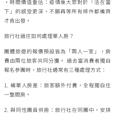
・時間價值重估：疫情後大眾對於「活在當
下」的感受更深，不願再等所有條件都備齊
才肯出發。
旅行社過往如何處理單人房？
團體旅遊的報價預設皆為「兩人一室」，房
費由兩位旅客共同分攤。 過去當消費者獨自
報名參團時，旅行社通常有三種處理方式：
1. 補單人房差：旅客額外付費，全程獨自住
一整間房。
2. 與同性團員併房：旅行社在同團中，安排