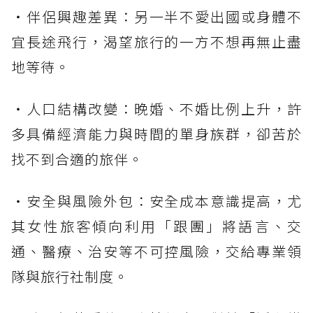
・伴侶興趣差異：另一半不愛出國或身體不
宜長途飛行，渴望旅行的一方不想再無止盡
地等待。
・人口結構改變：晚婚、不婚比例上升，許
多具備經濟能力與時間的單身族群，卻苦於
找不到合適的旅伴。
・安全與風險外包：安全成本意識提高，尤
其女性旅客傾向利用「跟團」將語言、交
通、醫療、治安等不可控風險，交給專業領
隊與旅行社制度。