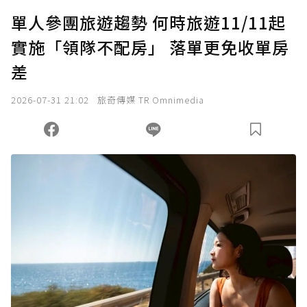
U 利點數 1 點 = NTD 1 元。
單人參團旅遊趨勢 何時旅遊11/11起
實施「領隊不配房」 落單更免收單房
確認送出
差
我已詳閱贊助說明，且同意站方的使用條款。
2026-07-31 21:02
旅奇傳媒 TR Omnimedia
您當前剩餘 U 利點數：
0
點；前往
購買點數