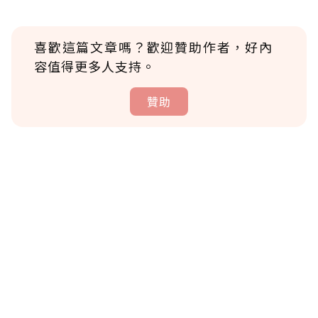
喜歡這篇文章嗎？歡迎贊助作者，好內
容值得更多人支持。
贊助
贊助說明
為了鼓勵作者持續創作更好的內容，會員可以
使用「贊助」功能實質回饋給喜愛的作者。可
將您認為適合的點數贈送給作者，一旦使用贊
助點數即不得撤銷，單筆贊助最低點數為30
點，最高點數沒有上限。