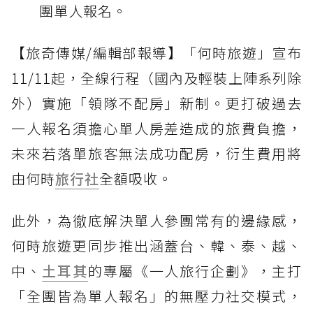
團單人報名。
【旅奇傳媒/編輯部報導】「何時旅遊」宣布
11/11起，全線行程（國內及輕裝上陣系列除
外）實施「領隊不配房」新制。更打破過去
一人報名須擔心單人房差造成的旅費負擔，
未來若落單旅客無法成功配房，衍生費用將
由何時
旅行社
全額吸收。
此外，為徹底解決單人參團常有的邊緣感，
何時旅遊更同步推出涵蓋台、韓、泰、越、
中、
土耳其
的專屬《一人旅行企劃》，主打
「全團皆為單人報名」的無壓力社交模式，