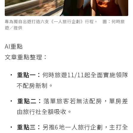
專為獨自出遊打造六支《一人旅行企劃》行程。 圖：何時旅
遊／提供
AI重點
文章重點整理：
重點一：
何時旅遊11/11起全面實施領隊
不配房新制。
重點二：
落單旅客若無法配房，單房差
由旅行社全額吸收。
重點三：
另推6地一人旅行企劃，主打全