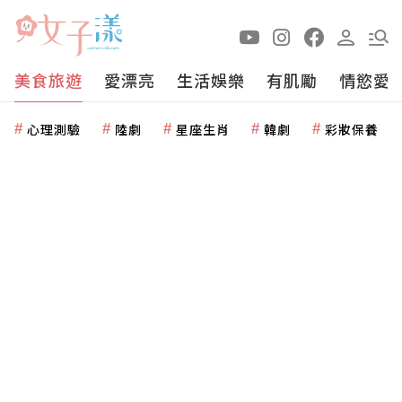
美食旅遊
愛漂亮
生活娛樂
有肌勵
情慾愛
心理測驗
陸劇
星座生肖
韓劇
彩妝保養