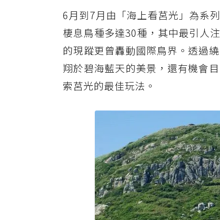
6月到7月由「海上看莒光」為系
棲息鳥種多達30種，其中最引人
的現蹤更曾轟動國際鳥界。透過繞
翔於碧海藍天的美景，還有機會目
索莒光的最佳玩法。