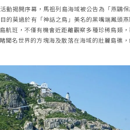
列活動揭開序幕，馬祖列島海域被公告為「燕鷗保
注目的莫過於有「神話之鳥」美名的黑嘴端鳳頭燕
島航班，不僅有機會近距離觀察多種珍稀鳥類，
睹聞名世界的方塊海及散落在海域的壯麗島礁，