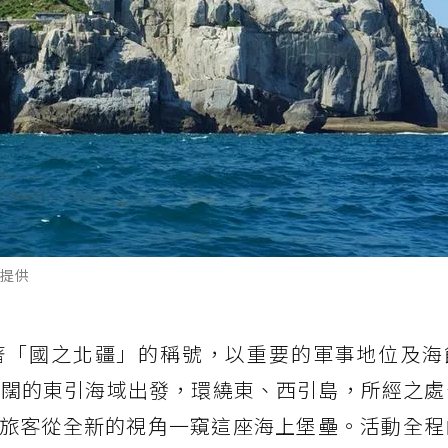
提供
著「國之北疆」的稱號，以重要的軍事地位及海
遼闊的東引海域出發，環繞東、西引島，所經之處
旅客從全新的視角一窺這座海上堡壘。活動全程