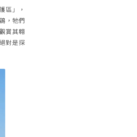
護區」，
鷗，牠們
觀賞其翱
絕對是探