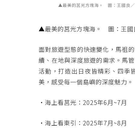
▲最美的莒光方塊海。 圖：王國良／
▲最美的莒光方塊海。 圖：王國
面對旅遊型態的快速變化，馬祖的
續、在地與深度旅遊的需求。馬管
活動，打造出日夜皆精彩、四季
美，感受每一個島嶼的深度魅力。
・海上看莒光：2025年6月~7月
・海上看東引：2025年7月~8月