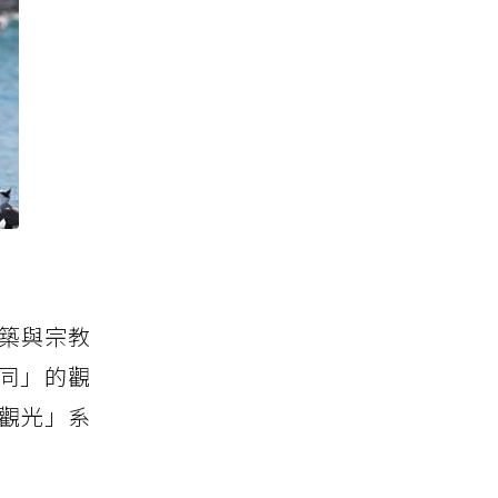
築與宗教
同」的觀
洋觀光」系