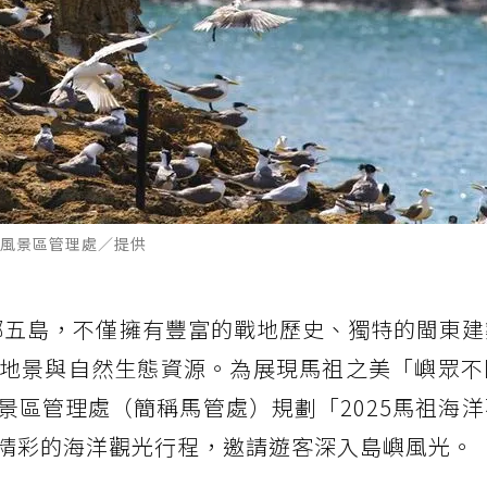
風景區管理處／提供
鄉五島，不僅擁有豐富的戰地歷史、獨特的閩東建
地景與自然生態資源。為展現馬祖之美「嶼眾不
景區管理處（簡稱馬管處）規劃「2025馬祖海
精彩的海洋觀光行程，邀請遊客深入島嶼風光。