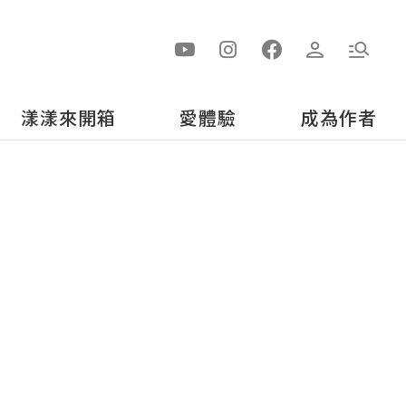
漾漾來開箱
愛體驗
成為作者