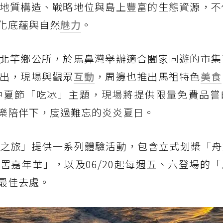
地質構造、戰略地位與島上豐富的生態資源，不
化底蘊與自然
魅力
。
北竿鄉公所，於馬鼻灣舉辦適合闔家同遊的市集
出，現場與觀眾
互動
，周邊也推出馬祖特色
美食
仲夏節「吃冰」主題，現場將提供限量免費品嘗
樂陪伴下，度過難忘的炎炎夏日。
之旅」提供一系列體驗活動，包含立式划槳「舟遊
罟嘉年華」，以及06/20起每週五、六登場的
最佳去處。