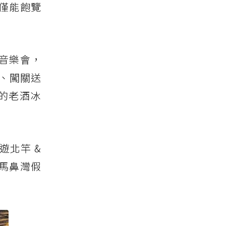
僅能飽覽
音樂會，
、闖關送
的老酒冰
北竿 &
「馬鼻灣假