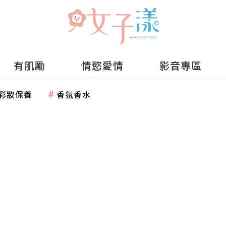
有肌勵
情慾愛情
影音專區
彩妝保養
香氛香水