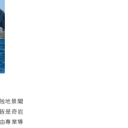
蝕地景聞
皆是奇岩
由專業導