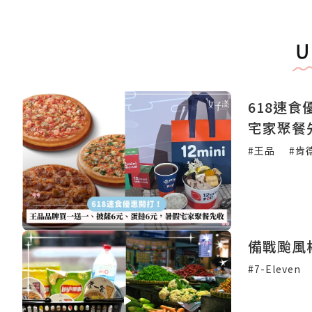
U
618速
宅家聚餐
#王品
#肯
備戰颱風
#7-Eleven