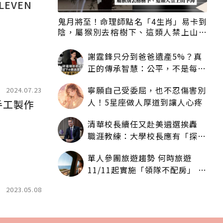
EVEN
鬼月將至！命理師點名「4生肖」易卡到
陰，屬猴別去榕樹下、這類人禁上山下
海
謝霆鋒只分到爸爸遺產5%？真
正的傳承智慧：公平，不是每個
人拿一樣多
寧願自己受委屈，也不忍傷害別
2024.07.23
人！5星座做人厚道到讓人心疼
手工製作
清華校長續任又赴美遴選挨轟
職涯教練：大學校長應有「探
索」職涯權利嗎？
單人參團旅遊趨勢 何時旅遊
11/11起實施「領隊不配房」 落
單更免收單房差
2023.05.08