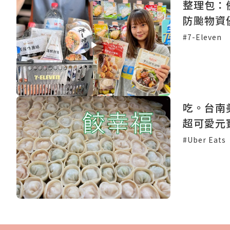
整理包：
防颱物資
#7-Eleven
吃。台南
超可愛元
#Uber Eats