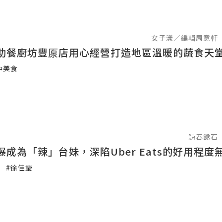
女子漾／編輯周意軒
助餐廚坊豐厡店用心經營打造地區溫暖的蔬食天
中美食
鯨吞饞石
爆成為「辣」台妹，深陷Uber Eats的好用程度
#徐佳瑩