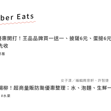
ber Eats
食優惠開打！王品品牌買一送一、披薩6元、蛋撻6
先收
德基
女子漾／編輯周意軒、許智捷
楊柳！超商量販防颱優惠整理：水、泡麵、生鮮
#水果