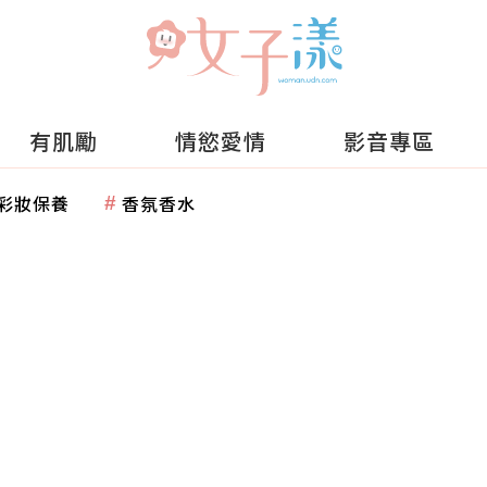
有肌勵
情慾愛情
影音專區
彩妝保養
香氛香水