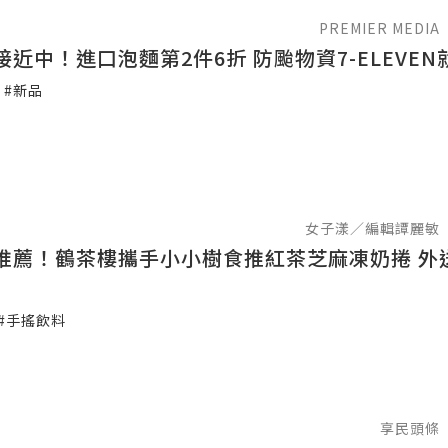
PREMIER MEDIA
近中！進口泡麵第2件6折 防颱物資7-ELEVEN
#新品
女子漾／編輯譚麗敏
推薦！鶴茶樓攜手小小樹食推紅茶芝麻凍奶捲 外
#手搖飲料
享民頭條