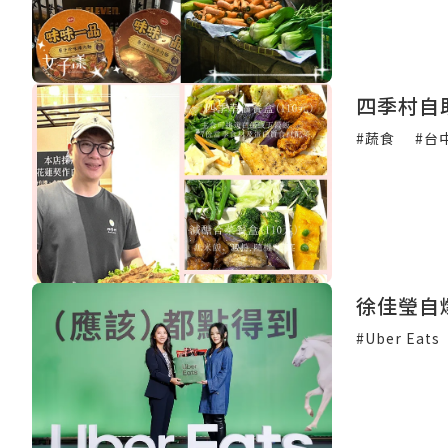
四季村自
#蔬食
#台
徐佳瑩自
#Uber Eats