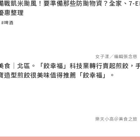
備戰凱米颱風！要準備那些防颱物資？全家、7-EL
優惠整理
#啤酒
女子漾／編輯張念慈
美食｜北區。「餃幸福」科技業轉行賣起煎餃，
寶造型煎餃很美味值得推薦「餃幸福」。
樂天小高＠美食之旅