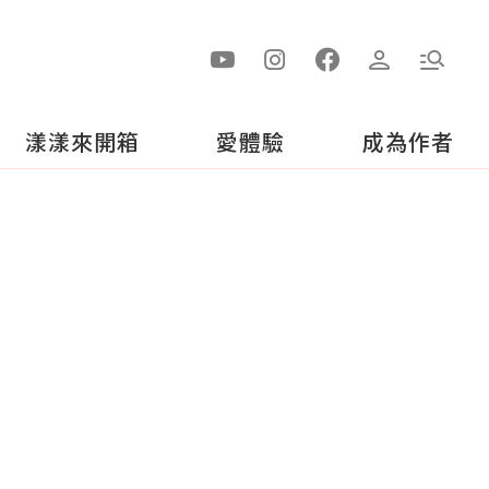
漾漾來開箱
愛體驗
成為作者