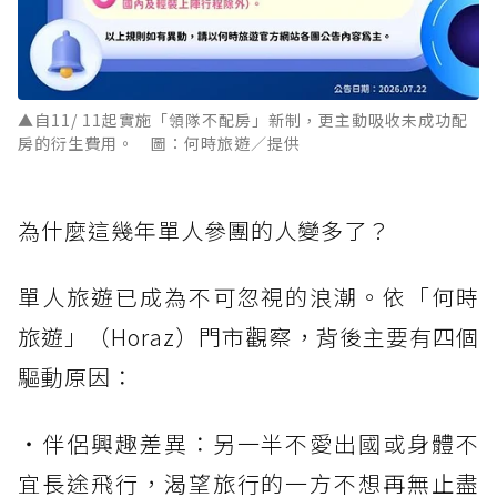
▲自11/ 11起實施「領隊不配房」新制，更主動吸收未成功配
房的衍生費用。 圖：何時旅遊／提供
為什麼這幾年單人參團的人變多了？
單人旅遊已成為不可忽視的浪潮。依「何時
旅遊」（Horaz）門市觀察，背後主要有四個
驅動原因：
・伴侶興趣差異：另一半不愛出國或身體不
宜長途飛行，渴望旅行的一方不想再無止盡