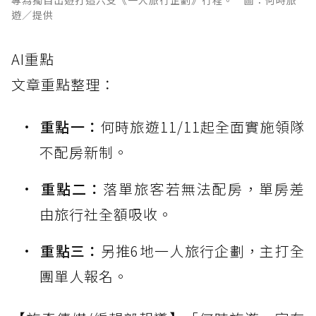
專為獨自出遊打造六支《一人旅行企劃》行程。 圖：何時旅
遊／提供
AI重點
文章重點整理：
重點一：
何時旅遊11/11起全面實施領隊
不配房新制。
重點二：
落單旅客若無法配房，單房差
由旅行社全額吸收。
重點三：
另推6地一人旅行企劃，主打全
團單人報名。