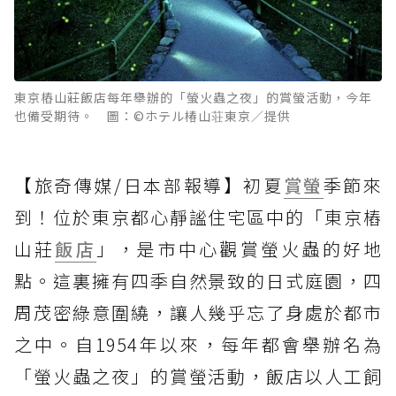
東京樁山莊飯店每年舉辦的「螢火蟲之夜」的賞螢活動，今年
也備受期待。 圖：©ホテル椿山荘東京／提供
【旅奇傳媒/日本部報導】初夏
賞螢
季節來
到！位於東京都心靜謐住宅區中的「東京樁
山莊
飯店
」，是市中心觀賞螢火蟲的好地
點。這裏擁有四季自然景致的日式庭園，四
周茂密綠意圍繞，讓人幾乎忘了身處於都市
之中。自1954年以來，每年都會舉辦名為
「螢火蟲之夜」的賞螢活動，飯店以人工飼