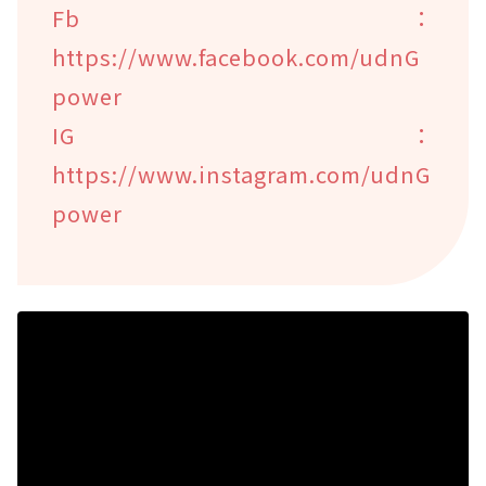
Fb：
https://www.facebook.com/udnG
power
IG：
https://www.instagram.com/udnG
power