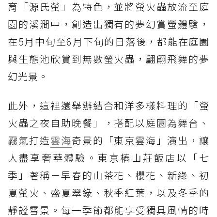
育「源氏螢」為特色，並將螢火蟲放流至庭
園的溪澗中，創造出獨有的夢幻賞螢體驗，
在5月中旬至6月下旬的日落後，都能在庭園
與生態池欣賞到無數螢火蟲，翩翩飛舞的夢
幻光景。
此外，這裡還舉辦結合和洋多樣料理的「螢
火蟲之夜自助晚餐」，搭配以庭園為舞台、
霧氣打造
雲海
奇景的「東京雲海」演出，讓
人盡享奢華體驗。東京樁山莊飯店以「七
季」著稱－早春的山茶花、櫻花、新綠、初
夏螢火、盛夏翠綠、秋季紅葉，以及冬季的
靜謐雪景。每一季節都能享受獨具風情的時