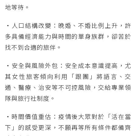
地等待。
・人口結構改變：晚婚、不婚比例上升，許
多具備經濟能力與時間的單身族群，卻苦於
找不到合適的旅伴。
・安全與風險外包：安全成本意識提高，尤
其女性旅客傾向利用「跟團」將語言、交
通、醫療、治安等不可控風險，交給專業領
隊與旅行社制度。
・時間價值重估：疫情後大眾對於「活在當
下」的感受更深，不願再等所有條件都備齊