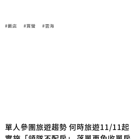
#飯店
#賞螢
#雲海
單人參團旅遊趨勢 何時旅遊11/11起
實施「領隊不配房」 落單更免收單房