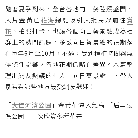
隨著夏季到來，全台各地向日葵陸續盛開，
大片金黃色
花海
總能吸引大批民眾前往
賞
花
、拍照打卡，也讓各個向日葵景點成為社
群上的熱門話題。多數向日葵景點的花期落
在每年6月至10月，不過，受到種植時間與氣
候條件影響，各地花期仍略有差異。本篇整
理出網友熱議的七大「向日葵景點」，帶大
家看看哪些地方最受網友歡迎！
「
大佳河濱公園
」金黃花海人氣高 「后里環
保公園」一次欣賞多種花卉