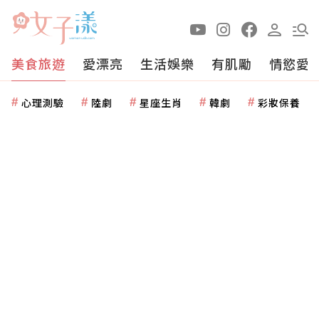
美食旅遊
愛漂亮
生活娛樂
有肌勵
情慾愛
心理測驗
陸劇
星座生肖
韓劇
彩妝保養