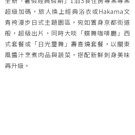
全新「暑假經典假期」1泊3食住房專案專案
超級加碼，旅人換上經典浴衣或Hakama文
青袴漫步日式主題園區，宛如置身京都街道
般，超級出片，同時大啖「蝶舞咖啡廳」西
式套餐或「日光璽舞」壽喜燒套餐，以關東
風醬汁烹煮肉品與蔬菜，搭配新鮮刺身美味
再升級。