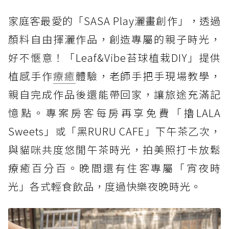
家庭客最愛的「SASA Play灑畫創作」，透過
顏料自由揮灑作品，創造專屬的親子時光，
好不愜意！「Leaf&Vibe苔球植栽DIY」提供
植感手作
療癒
體驗，老師手把手現場教學，
親自完成作品後還能帶回家，讓旅途充滿記
憶點。專案房客每房再享免費「擼LALA
Sweets」或「黑RURU CAFE」下午茶乙次，
與貓咪共度悠閒午茶時光，拍美照打卡放鬆
療癒百分百。晚間還有住客專屬「宵夜時
光」各式輕食飲品，度過快樂夜晚時光。