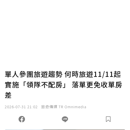
贊助說明
為了鼓勵作者持續創作更好的內容，會員可以
使用「贊助」功能實質回饋給喜愛的作者。可
將您認為適合的點數贈送給作者，一旦使用贊
助點數即不得撤銷，單筆贊助最低點數為30
點，最高點數沒有上限。
U 利點數 1 點 = NTD 1 元。
單人參團旅遊趨勢 何時旅遊11/11起
實施「領隊不配房」 落單更免收單房
確認送出
差
我已詳閱贊助說明，且同意站方的使用條款。
2026-07-31 21:02
旅奇傳媒 TR Omnimedia
您當前剩餘 U 利點數：
0
點；前往
購買點數