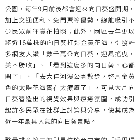
公園，每年9月前後都會迎來向日葵盛開期，
加上交通便利、免門票等優勢，總能吸引不
少民眾前往賞花拍照；此外，園區去年更以
將近18萬株的向日葵打造金黃花海，引發許
多網友大讚「數千萬朵向日葵，迎風搖曳，
美不勝收」、「看到這麼多的向日葵，心都
開了」、「去大佳河濱公園散步，整片金黃
色的太陽花海實在太療癒了」，可見大片向
日葵營造出的視覺效果與療癒氛圍，成功引
起許多民眾在社群上討論與分享，使其成為
近一年最具人氣的向日葵景點。
聲量排名第二的則是位於台中市的「后里環