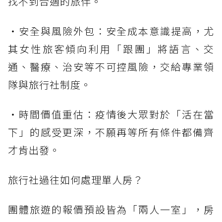
找不到合適的旅伴。
・安全與風險外包：安全成本意識提高，尤
其女性旅客傾向利用「跟團」將語言、交
通、醫療、治安等不可控風險，交給專業領
隊與旅行社制度。
・時間價值重估：疫情後大眾對於「活在當
下」的感受更深，不願再等所有條件都備齊
才肯出發。
旅行社過往如何處理單人房？
團體旅遊的報價預設皆為「兩人一室」，房