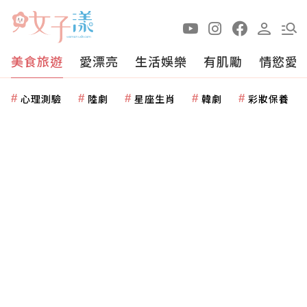
美食旅遊
愛漂亮
生活娛樂
有肌勵
情慾愛
心理測驗
陸劇
星座生肖
韓劇
彩妝保養