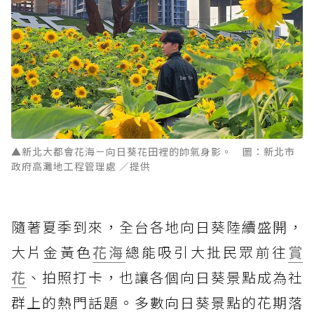
▲新北大都會花海－向日葵花田裡的帥氣身影。 圖：新北市
政府高灘地工程管理處 ／提供
隨著夏季到來，全台各地向日葵陸續盛開，
大片金黃色
花海
總能吸引大批民眾前往
賞
花
、拍照打卡，也讓各個向日葵景點成為社
群上的熱門話題。多數向日葵景點的花期落