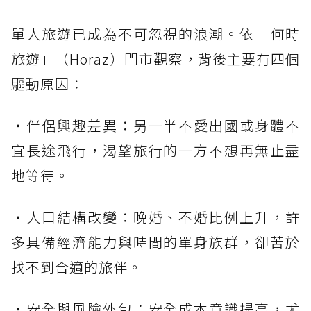
單人旅遊已成為不可忽視的浪潮。依「何時
旅遊」（Horaz）門市觀察，背後主要有四個
驅動原因：
・伴侶興趣差異：另一半不愛出國或身體不
宜長途飛行，渴望旅行的一方不想再無止盡
地等待。
・人口結構改變：晚婚、不婚比例上升，許
多具備經濟能力與時間的單身族群，卻苦於
找不到合適的旅伴。
・安全與風險外包：安全成本意識提高，尤