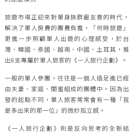
旅遊市場正迎來對單身族群最友善的時代，
解決了單人房費的團費負擔，「何時旅遊」
更進一步照顧單人出遊的心理感受，於台
灣、韓國、泰國、越南、中國、土耳其，推
出6支專屬於單人旅客的《一人旅行企劃》。
一般的單人參團，往往是一個人插足進已經
由夫妻、家庭、閨蜜組成的團體中。因為出
發的起點不同，單人旅客常常會有一種「我
是多出來的那一位」的微妙孤立感。
《一人旅行企劃》則是反向思考的全新結