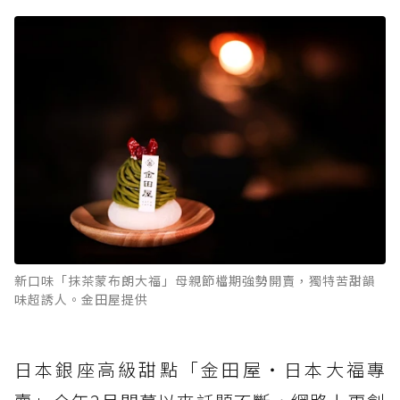
新口味「抹茶蒙布朗大福」母親節檔期強勢開賣，獨特苦甜韻
味超誘人。金田屋提供
日本銀座高級甜點「金田屋・日本大福專