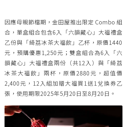
因應母親節檔期，金田屋推出限定 Combo 組
合，單盒組合包含6入「六韻藏心」大福禮盒
乙份與「綺荔冰茶大福飲」乙杯，原價1440
元，預購優惠1,250元；雙盒組合為6入「六
韻藏心」大福禮盒兩份（共12入）與「綺荔
冰茶大福飲」兩杯，原價2880元，超值價
2,400元，12入組加贈大福買1送1兌換券乙
張，使用期限2025年5月20日至8月20日。