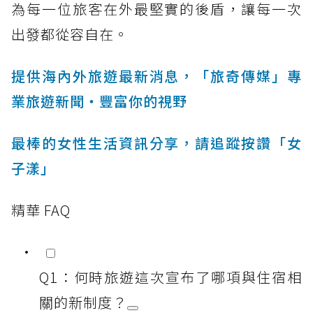
為每一位旅客在外最堅實的後盾，讓每一次
出發都從容自在。
提供海內外旅遊最新消息，「旅奇傳媒」專
業旅遊新聞‧豐富你的視野
最棒的女性生活資訊分享，請追蹤按讚「女
子漾」
精華 FAQ
Q1：何時旅遊這次宣布了哪項與住宿相
關的新制度？