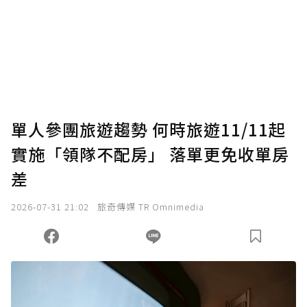
為了鼓勵作者持續創作更好的內容，會員可以
使用「贊助」功能實質回饋給喜愛的作者。可
將您認為適合的點數贈送給作者，一旦使用贊
助點數即不得撤銷，單筆贊助最低點數為30
點，最高點數沒有上限。
U 利點數 1 點 = NTD 1 元。
單人參團旅遊趨勢 何時旅遊11/11起
實施「領隊不配房」 落單更免收單房
確認送出
差
我已詳閱贊助說明，且同意站方的使用條款。
2026-07-31 21:02
旅奇傳媒 TR Omnimedia
您當前剩餘 U 利點數：
0
點；前往
購買點數