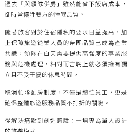
過去「與領隊併房」雖然能省下飯店成本，
卻時常犧牲雙方的睡眠品質。
隨著旅客對於住宿隱私的要求日益提高，加
上保障旅遊從業人員的帶團品質已成為產業
共識，領隊在白天需要提供高強度的專業服
務與危機處理，相對而言晚上就必須擁有獨
立且不受干擾的休息時間。
取消領隊配房制度，不僅是體恤員工，更是
確保整體旅遊服務品質不打折的關鍵。
從解決痛點到創造體驗：一場專為單人設計
的旅遊模式