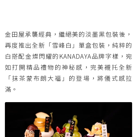
金田屋承襲經典，繼絕美的淡墨黑包裝後，
再度推出全新「雪峰白」單盒包裝，純粹的
白搭配金燦閃耀的KANADAYA品牌字樣，宛
如打開精品禮物的神秘感，完美襯托全新
「抹茶蒙布朗大福」的登場，將儀式感拉
滿。