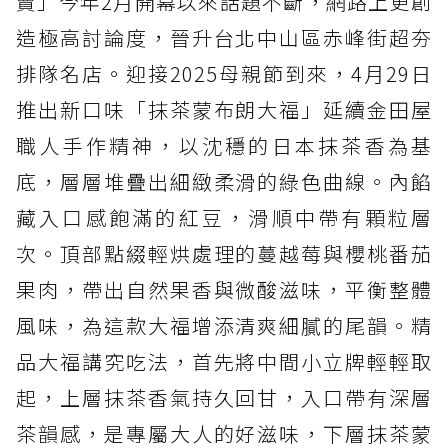
賣」今年2月開幕以來話題不斷，網路上更創
造極高討論度，晉升台北中山區赤峰街超夯
排隊名店。迎接2025母親節到來，4月29日
推出新口味「抹茶蒙布朗大福」延續金田屋
職人手作精神，以沈穩的日本抹茶香為基
底，層層堆疊出細緻柔滑的綠色曲線。內餡
藏入口感飽滿的紅豆，滑順中帶有顆粒層
次。頂部點綴輕烘處理的蔓越莓與櫻桃番茄
果肉，帶出自然果香與微酸滋味，平衡整體
風味，為這款大福增添清爽細膩的尾韻。精
品大福講究吃法，首先將中間小立牌輕輕取
起，上層抹茶香氣持久回甘，入口帶有深層
茶韻感，是專屬大人的好滋味，下層抹茶蒙