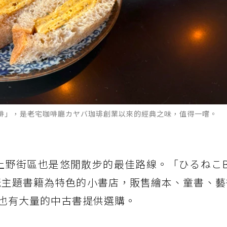
n 咖啡」，是老宅咖啡廳カヤバ珈琲創業以來的經典之味，值得一嚐。
上野街區也是悠閒散步的最佳路線。「ひるねこB
一間以貓咪主題書籍為特色的小書店，販售繪本、童書、
也有大量的中古書提供選購。