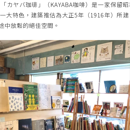
「カヤバ珈琲」（KAYABA咖啡）是一家保留
一大特色，建築推估為大正5年（1916年）所
途中放鬆的絕佳空間。