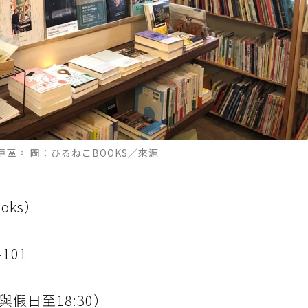
專區。 圖：ひるねこBOOKS╱來源
ooks）
101
與假日至18:30）