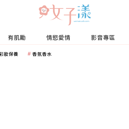
有肌勵
情慾愛情
影音專區
彩妝保養
香氛香水