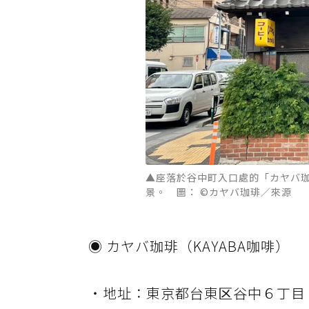
▲座落於谷中町入口處的「カヤバ
景。 圖： ©カヤバ珈琲／來源
◉ カヤバ珈琲（KAYABA咖啡）
・地址：東京都台東区谷中６丁目１－２９, T