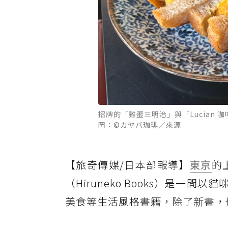
招牌的「雞蛋三明治」與「Lucia
圖：©カヤバ珈琲／來源
【旅奇傳媒/日本部報導】
東京
的
（Hiruneko Books）是
美食等生活風格書籍，除了新書，