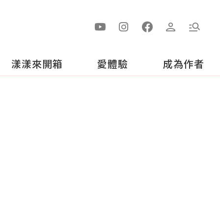
漾漾來開箱
愛體驗
成為作者