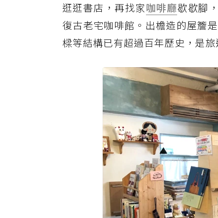
逛逛書店，再找家
咖啡廳
歇歇腳，
復古老宅咖啡館。出檐造的屋簷是
樑等結構已有超過百年歷史，是旅