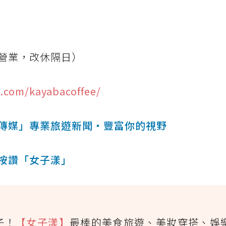
營業，改休隔日）
.com/kayabacoffee/
傳媒」專業旅遊新聞‧豐富你的視野
按讚「女子漾」
子！
【女子漾】
最棒的美食旅遊、美妝穿搭、娛