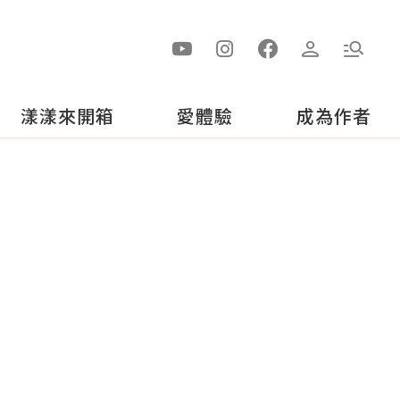
漾漾來開箱
愛體驗
成為作者