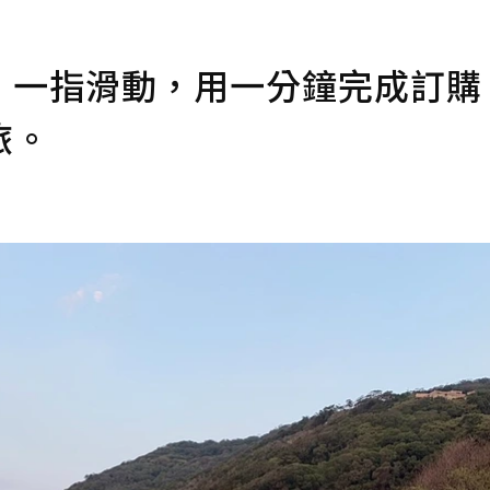
】一指滑動，用一分鐘完成訂購
旅。