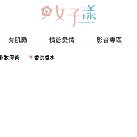
有肌勵
情慾愛情
影音專區
彩妝保養
香氛香水