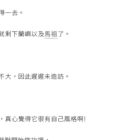
得一去。
就剩下蘭嶼以及
馬祖
了。
不大，因此遲遲未造訪。
，真心覺得它很有自己風格啊!
默默開始做功課，