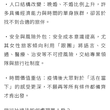
・人口結構改變：晚婚、不婚比例上升，許
多具備經濟能力與時間的單身族群，卻苦於
找不到合適的旅伴。
・安全與風險外包：安全成本意識提高，尤
其女性旅客傾向利用「跟團」將語言、交
通、醫療、治安等不可控風險，交給專業領
隊與旅行社制度。
・時間價值重估：疫情後大眾對於「活在當
下」的感受更深，不願再等所有條件都備齊
才肯出發。