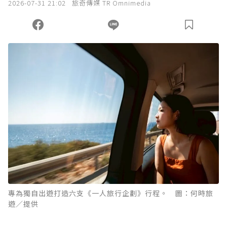
2026-07-31 21:02
旅奇傳媒 TR Omnimedia
您當前剩餘 U 利點數：
0
點；前往
購買點數
專為獨自出遊打造六支《一人旅行企劃》行程。 圖：何時旅
遊／提供