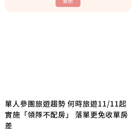
贊助
贊助說明
為了鼓勵作者持續創作更好的內容，會員可以
使用「贊助」功能實質回饋給喜愛的作者。可
將您認為適合的點數贈送給作者，一旦使用贊
助點數即不得撤銷，單筆贊助最低點數為30
點，最高點數沒有上限。
U 利點數 1 點 = NTD 1 元。
單人參團旅遊趨勢 何時旅遊11/11起
實施「領隊不配房」 落單更免收單房
確認送出
差
我已詳閱贊助說明，且同意站方的使用條款。