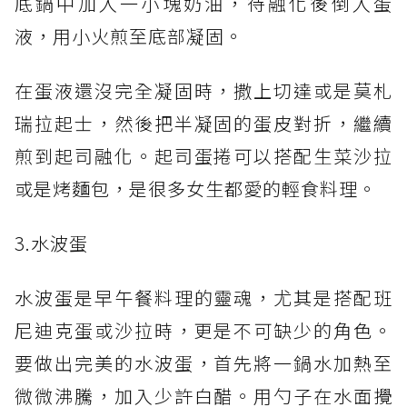
底鍋中加入一小塊奶油，待融化後倒入蛋
液，用小火煎至底部凝固。
在蛋液還沒完全凝固時，撒上切達或是莫札
瑞拉起士，然後把半凝固的蛋皮對折，繼續
煎到起司融化。起司蛋捲可以搭配生菜沙拉
或是烤麵包，是很多女生都愛的輕食料理。
3.水波蛋
水波蛋是早午餐料理的靈魂，尤其是搭配班
尼迪克蛋或沙拉時，更是不可缺少的角色。
要做出完美的水波蛋，首先將一鍋水加熱至
微微沸騰，加入少許白醋。用勺子在水面攪