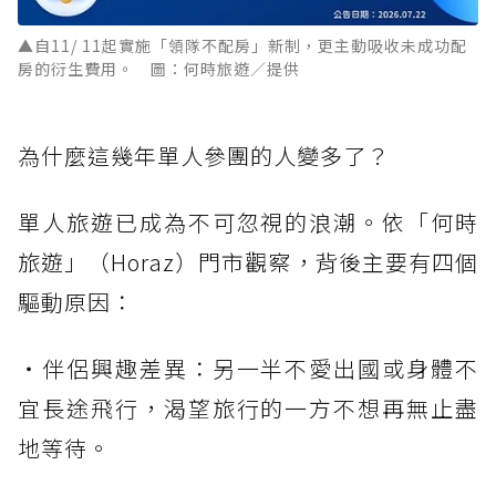
▲自11/ 11起實施「領隊不配房」新制，更主動吸收未成功配
房的衍生費用。 圖：何時旅遊／提供
為什麼這幾年單人參團的人變多了？
單人旅遊已成為不可忽視的浪潮。依「何時
旅遊」（Horaz）門市觀察，背後主要有四個
驅動原因：
・伴侶興趣差異：另一半不愛出國或身體不
宜長途飛行，渴望旅行的一方不想再無止盡
地等待。