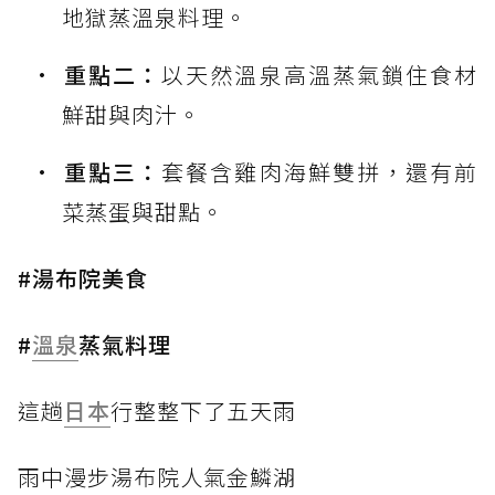
地獄蒸溫泉料理。
重點二：
以天然溫泉高溫蒸氣鎖住食材
鮮甜與肉汁。
重點三：
套餐含雞肉海鮮雙拼，還有前
菜蒸蛋與甜點。
#湯布院美食
#
溫泉
蒸氣料理
這趟
日本
行整整下了五天雨
雨中漫步湯布院人氣金鱗湖