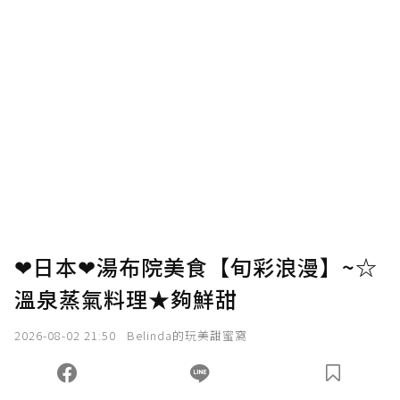
❤日本❤湯布院美食【旬彩浪漫】~☆
溫泉蒸氣料理★夠鮮甜
2026-08-02 21:50
Belinda的玩美甜蜜窩