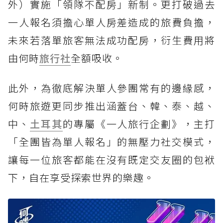
外）實施「領隊不配房」新制。更打破過去
一人報名須擔心單人房差造成的旅費負擔，
未來若落單旅客無法成功配房，衍生費用將
由何時
旅行社
全額吸收。
此外，為徹底解決單人參團常有的邊緣感，
何時旅遊更同步推出涵蓋台、韓、泰、越、
中、
土耳其
的專屬《一人旅行企劃》，主打
「全團皆為單人報名」的無壓力社交模式，
讓每一位旅客都能在沒有既定交友圈的包袱
下，自在享受探索世界的樂趣。