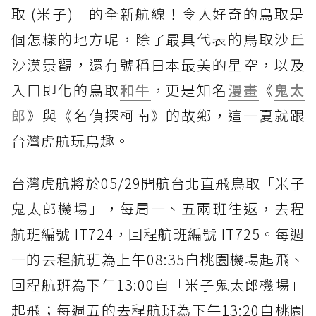
取 (米子)」的全新航線！令人好奇的鳥取是
個怎樣的地方呢，除了最具代表的鳥取沙丘
沙漠景觀，還有號稱日本最美的星空，以及
入口即化的鳥取
和牛
，更是知名
漫畫
《
鬼太
郎
》與《名偵探柯南》的故鄉，這一夏就跟
台灣虎航玩鳥趣。
台灣虎航將於05/29開航台北直飛鳥取「米子
鬼太郎機場」，每周一、五兩班往返，去程
航班編號 IT724，回程航班編號 IT725。每週
一的去程航班為上午08:35自桃園機場起飛、
回程航班為下午13:00自「米子鬼太郎機場」
起飛；每週五的去程航班為下午13:20自桃園