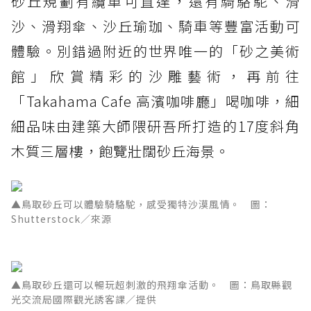
砂丘規劃有纜車可直達，還有騎駱駝、滑
沙、滑翔傘、沙丘瑜珈、騎車等豐富活動可
體驗。別錯過附近的世界唯一的「砂之美術
館」欣賞精彩的沙雕藝術，再前往
「Takahama Cafe 高濱咖啡廳」喝咖啡，細
細品味由建築大師隈研吾所打造的17度斜角
木質三層樓，飽覽壯闊砂丘海景。
▲鳥取砂丘可以體驗騎駱駝，感受獨特沙漠風情。 圖：
Shutterstock／來源
▲鳥取砂丘還可以暢玩超刺激的飛翔傘活動。 圖：鳥取縣觀
光交流局國際觀光誘客課／提供