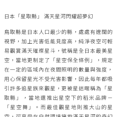
日本「星取縣」 滿天星河閃耀超夢幻
鳥取縣是日本人口最少的縣，處處有遼闊的
視野，加上光害低能見度高，純淨夜空可輕
易觀賞滿天璀璨星斗，號稱是全日本最美星
空，當地更制定了「星空保全條例」，規定
在一定的區域內在夜間照明的數量與強度，
用心保留星光不受光害影響，因此每年都吸
引許多追星族來觀星，更被星迷暱稱為「星
取縣」，當地還推出星空下的稻米品牌－
「星空舞」。而最佳觀星地則推大山的星
空，可享受在自然環境擁抱滿天星河的奇幻