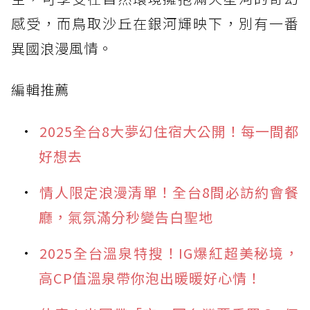
感受，而鳥取沙丘在銀河輝映下，別有一番
異國浪漫風情。
編輯推薦
2025全台8大夢幻住宿大公開！每一間都
好想去
情人限定浪漫清單！全台8間必訪約會餐
廳，氣氛滿分秒變告白聖地
2025全台溫泉特搜！IG爆紅超美秘境，
高CP值溫泉帶你泡出暖暖好心情！