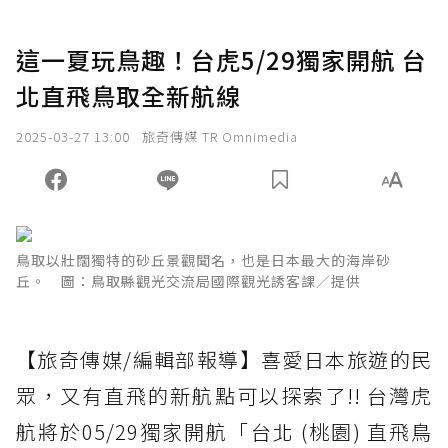
這一夏玩鳥趣！台虎5/29獨家開航 台
北直飛鳥取全新航線
2025-03-27 13:00
旅奇傳媒 TR Omnimedia
鳥取以壯闊獨特的砂丘景觀聞名，也是日本最大的海岸砂
丘。 圖：鳥取縣觀光交流局國際觀光誘客課／提供
【旅奇傳媒/編輯部報導】喜愛日本旅遊的民
眾，又有直飛的新航點可以探索了!! 台灣虎
航將於05/29獨家開航「台北 (桃園) 直飛鳥