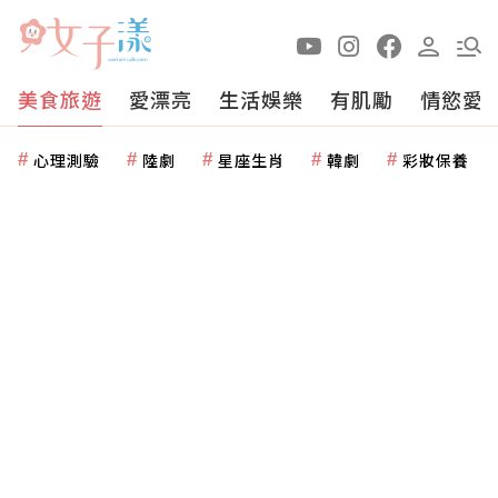
美食旅遊
愛漂亮
生活娛樂
有肌勵
情慾愛
心理測驗
陸劇
星座生肖
韓劇
彩妝保養