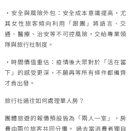
・安全與風險外包：安全成本意識提高，尤
其女性旅客傾向利用「跟團」將語言、交
通、醫療、治安等不可控風險，交給專業領
隊與旅行社制度。
・時間價值重估：疫情後大眾對於「活在當
下」的感受更深，不願再等所有條件都備齊
才肯出發。
旅行社過往如何處理單人房？
團體旅遊的報價預設皆為「兩人一室」，房
費由兩位旅客共同分攤。 過去當消費者獨自