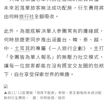
未來若落單旅客無法成功配房，衍生費用將
由何時
旅行社
全額吸收。
此外，為徹底解決單人參團常有的邊緣感，
何時旅遊更同步推出涵蓋台、韓、泰、越、
中、
土耳其
的專屬《一人旅行企劃》，主打
「全團皆為單人報名」的無壓力社交模式，
讓每一位旅客都能在沒有既定交友圈的包袱
下，自在享受探索世界的樂趣。
▲自11/ 11起實施「領隊不配房」新制，更主動吸收未成功配
房的衍生費用。 圖：何時旅遊／提供