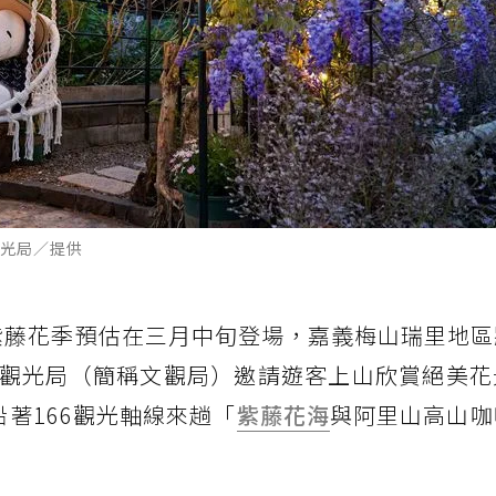
光局／提供
紫藤花季預估在三月中旬登場，嘉義梅山瑞里地區
觀光局（簡稱文觀局）邀請遊客上山欣賞絕美花
著166觀光軸線來趟「
紫藤花海
與阿里山高山咖