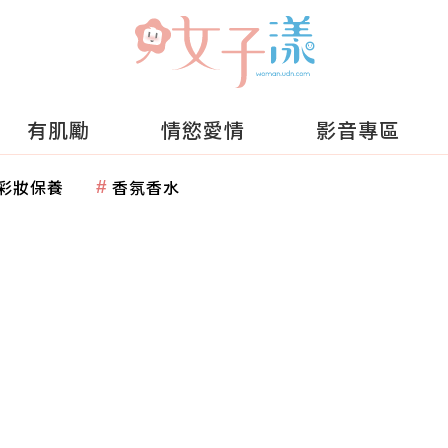
有肌勵
情慾愛情
影音專區
彩妝保養
香氛香水