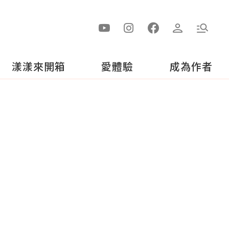
漾漾來開箱
愛體驗
成為作者