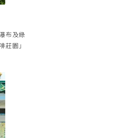
瀑布及綠
啡莊園」