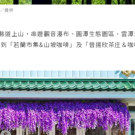
／提供
6縣道上山，串遊觀音瀑布、圓潭生態園區、雲潭
到「若蘭市集&山坡咖啡」及「晉揚欣茶庄＆咖