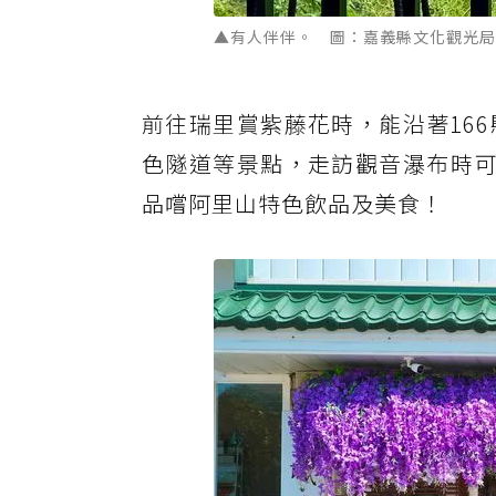
▲有人伴伴。 圖：嘉義縣文化觀光局
前往瑞里賞紫藤花時，能沿著16
色隧道等景點，走訪觀音瀑布時可
品嚐阿里山特色飲品及美食！