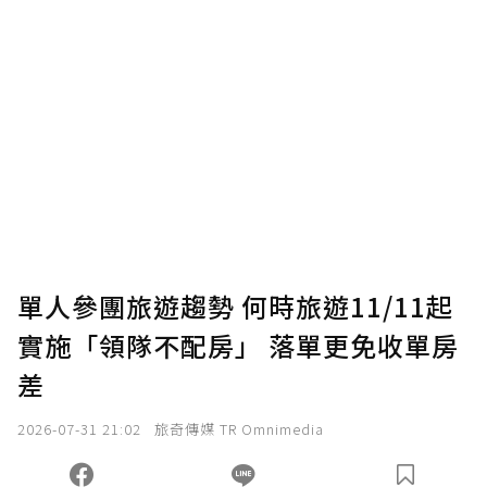
贊助說明
為了鼓勵作者持續創作更好的內容，會員可以
使用「贊助」功能實質回饋給喜愛的作者。可
將您認為適合的點數贈送給作者，一旦使用贊
助點數即不得撤銷，單筆贊助最低點數為30
點，最高點數沒有上限。
U 利點數 1 點 = NTD 1 元。
單人參團旅遊趨勢 何時旅遊11/11起
實施「領隊不配房」 落單更免收單房
確認送出
差
我已詳閱贊助說明，且同意站方的使用條款。
2026-07-31 21:02
旅奇傳媒 TR Omnimedia
您當前剩餘 U 利點數：
0
點；前往
購買點數