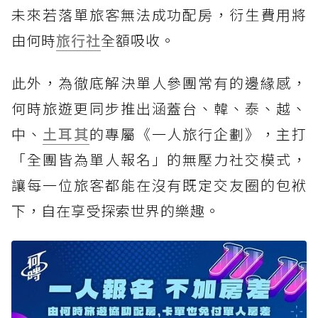
未來若落單旅客無法成功配房，衍生費用將
由何時
旅行社
全額吸收。
此外，為徹底解決單人參團常有的邊緣感，
何時旅遊更同步推出涵蓋台、韓、泰、越、
中、
土耳其
的專屬《一人旅行企劃》，主打
「全團皆為單人報名」的無壓力社交模式，
讓每一位旅客都能在沒有既定交友圈的包袱
下，自在享受探索世界的樂趣。