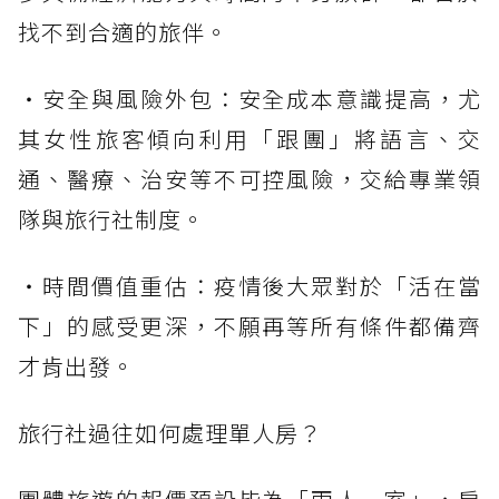
找不到合適的旅伴。
・安全與風險外包：安全成本意識提高，尤
其女性旅客傾向利用「跟團」將語言、交
通、醫療、治安等不可控風險，交給專業領
隊與旅行社制度。
・時間價值重估：疫情後大眾對於「活在當
下」的感受更深，不願再等所有條件都備齊
才肯出發。
旅行社過往如何處理單人房？