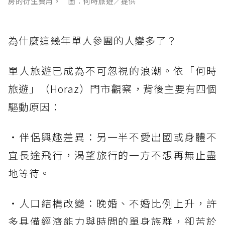
房的衍生費用。 圖：何時旅遊／提供
為什麼這幾年單人參團的人變多了？
單人旅遊已成為不可忽視的浪潮。依「何時
旅遊」（Horaz）門市觀察，背後主要有四個
驅動原因：
・伴侶興趣差異：另一半不愛出國或身體不
宜長途飛行，渴望旅行的一方不想再無止盡
地等待。
・人口結構改變：晚婚、不婚比例上升，許
多具備經濟能力與時間的單身族群，卻苦於