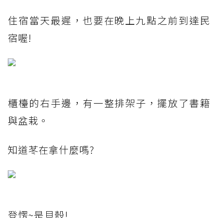
住宿當天最遲，也要在晚上九點之前到達民
宿喔!
櫃檯的右手邊，有一整排架子，擺放了書籍
與盆栽。
知道苳在拿什麼嗎?
登愣~是貝殼!