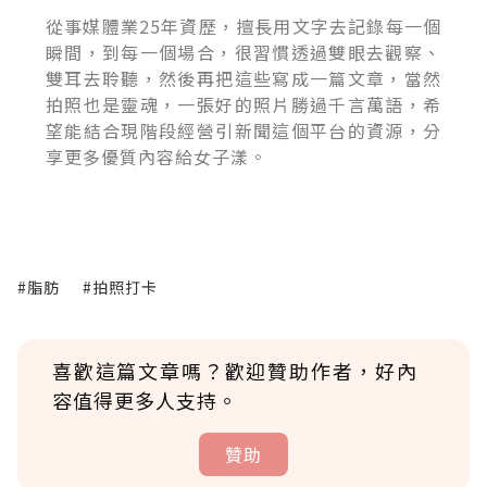
從事媒體業25年資歷，擅長用文字去記錄每一個
瞬間，到每一個場合，很習慣透過雙眼去觀察、
雙耳去聆聽，然後再把這些寫成一篇文章，當然
拍照也是靈魂，一張好的照片勝過千言萬語，希
望能結合現階段經營引新聞這個平台的資源，分
享更多優質內容給女子漾。
#脂肪
#拍照打卡
喜歡這篇文章嗎？歡迎贊助作者，好內
容值得更多人支持。
贊助