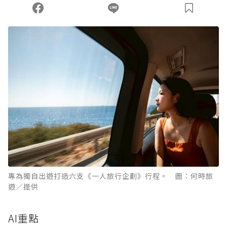
您當前剩餘 U 利點數：
0
點；前往
購買點數
專為獨自出遊打造六支《一人旅行企劃》行程。 圖：何時旅
遊／提供
AI重點