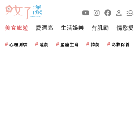
美食旅遊
愛漂亮
生活娛樂
有肌勵
情慾愛
心理測驗
陸劇
星座生肖
韓劇
彩妝保養