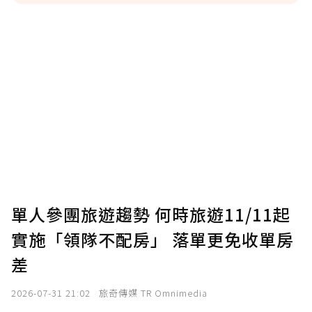
贊助說明
為了鼓勵作者持續創作更好的內容，會員可以
使用「贊助」功能實質回饋給喜愛的作者。可
將您認為適合的點數贈送給作者，一旦使用贊
助點數即不得撤銷，單筆贊助最低點數為30
點，最高點數沒有上限。
U 利點數 1 點 = NTD 1 元。
單人參團旅遊趨勢 何時旅遊11/11起
實施「領隊不配房」 落單更免收單房
確認送出
差
我已詳閱贊助說明，且同意站方的使用條款。
2026-07-31 21:02
旅奇傳媒 TR Omnimedia