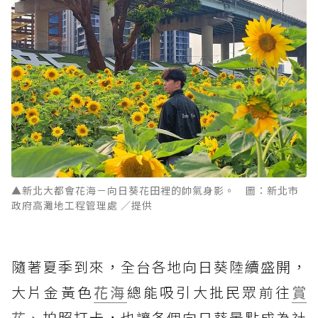
▲新北大都會花海－向日葵花田裡的帥氣身影。 圖：新北市
政府高灘地工程管理處 ／提供
隨著夏季到來，全台各地向日葵陸續盛開，
大片金黃色
花海
總能吸引大批民眾前往
賞
花
、拍照打卡，也讓各個向日葵景點成為社