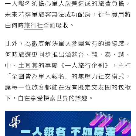
一人報名須擔心單人房差造成的旅費負擔，
未來若落單旅客無法成功配房，衍生費用將
由何時
旅行社
全額吸收。
此外，為徹底解決單人參團常有的邊緣感，
何時旅遊更同步推出涵蓋台、韓、泰、越、
中、
土耳其
的專屬《一人旅行企劃》，主打
「全團皆為單人報名」的無壓力社交模式，
讓每一位旅客都能在沒有既定交友圈的包袱
下，自在享受探索世界的樂趣。