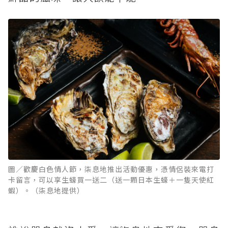
圖／歡慶白色情人節，柒息地推出活動優惠，憑情侶裝來電打
卡留言，可以享生蠔買一送二（送一顆日本生蠔＋一隻天使紅
蝦）。（柒息地提供）