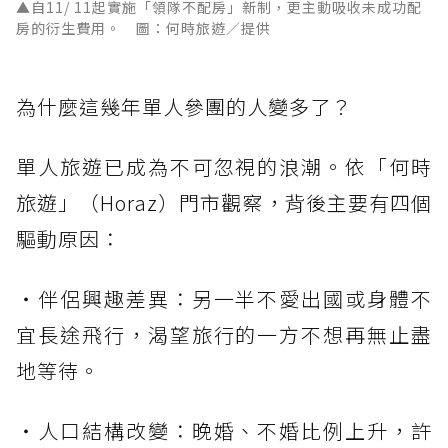
▲自11/ 11起實施「領隊不配房」新制，更主動吸收未成功配
房的衍生費用。 圖：何時旅遊／提供
為什麼這幾年單人參團的人變多了？
單人旅遊已成為不可忽視的浪潮。依「何時
旅遊」（Horaz）門市觀察，背後主要有四個
驅動原因：
・伴侶興趣差異：另一半不愛出國或身體不
宜長途飛行，渴望旅行的一方不想再無止盡
地等待。
・人口結構改變：晚婚、不婚比例上升，許