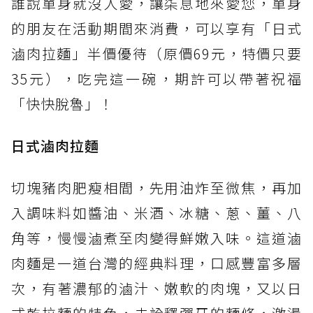
誰說單身就沒人愛，讓柒息地來愛您，單身
的朋友在活動期間來消費，可以享有「日式
滷肉拉麵」半價優待（原價69元，特價只要
35元），吃完這一碗，期許可以帶著祝福
「快快脫魯」！
日式滷肉拉麵
切塊豬肉肥瘦相間，先用油炸至微焦，再加
入調味料如醬油、米酒、冰糖、蔥、薑、八
角等，慢慢滷煮至肉變得鮮嫩入味。這道滷
肉麵是一道台灣的經典料理，口感豐富多層
次，有著濃郁的滷汁、嫩軟的肉塊，又以日