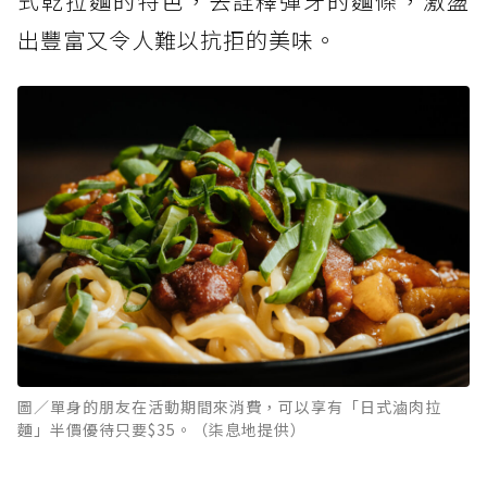
式乾拉麵的特色，去詮釋彈牙的麵條，激盪
出豐富又令人難以抗拒的美味。
圖／單身的朋友在活動期間來消費，可以享有「日式滷肉拉
麵」半價優待只要$35。（柒息地提供）