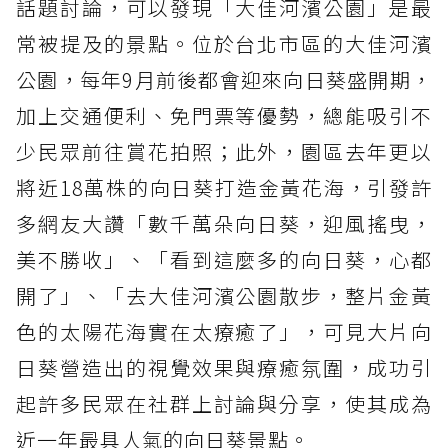
話題討論，可以發現「大佳河濱公園」是最
常被提及的景點。位於台北市區的大佳河濱
公園，每年9月前後都會迎來向日葵盛開期，
加上交通便利、免門票等優勢，總能吸引不
少民眾前往賞花拍照；此外，園區去年更以
將近18萬株的向日葵打造金黃花海，引發許
多網友大讚「數千萬朵向日葵，迎風搖曳，
美不勝收」、「看到這麼多的向日葵，心都
開了」、「去大佳河濱公園散步，整片金黃
色的太陽花海實在太療癒了」，可見大片向
日葵營造出的視覺效果與療癒氛圍，成功引
起許多民眾在社群上討論與分享，使其成為
近一年最具人氣的向日葵景點。