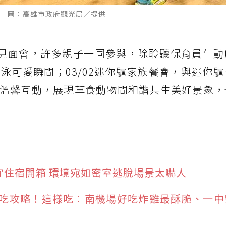
 圖：高雄市政府觀光局／提供
水豚見面會，許多親子一同參與，除聆聽保育員生
泳可愛瞬間；03/02迷你驢家族餐會，與迷你
溫馨互動，展現草食動物間和諧共生美好景象，
宜住宿開箱 環境宛如密室逃脫場景太嚇人
吃攻略！這樣吃：南機場好吃炸雞最酥脆、一中