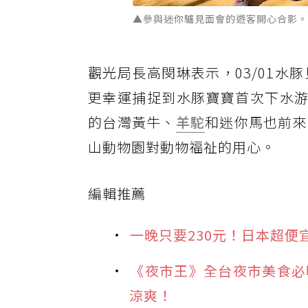
▲參與迷你驢見面會的遊客開心合影。
觀光局長高閔琳表示，03/01
更幸運捕捉到水豚寶寶首次下水游
的台灣黃牛、
羊駝
和迷你馬也前來
山動物園對動物福祉的用心。
編輯推薦
一晚只要230元！日本超便
《夜市王》全台夜市美食必
涼爽！