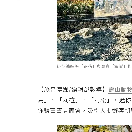
迷你驢媽媽「花花」與寶寶「澎澎」和
【旅奇傳媒/編輯部報導】
壽山動
馬」、「莉拉」、「莉松」，迷你
你驢寶寶見面會，吸引大批遊客朝