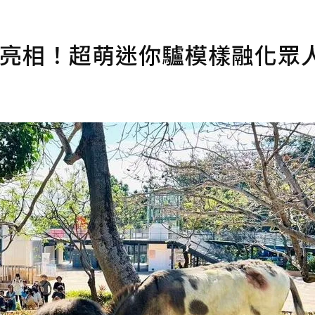
寶亮相！超萌迷你驢模樣融化眾