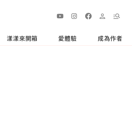
漾漾來開箱
愛體驗
成為作者