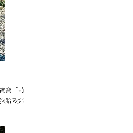
寶寶「莉
胞胎及迷