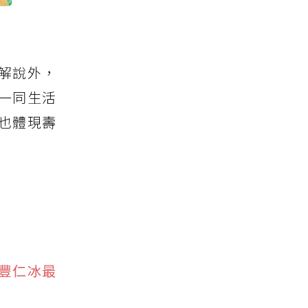
動解說外，
驢一同生活
也體現壽
豐仁冰最