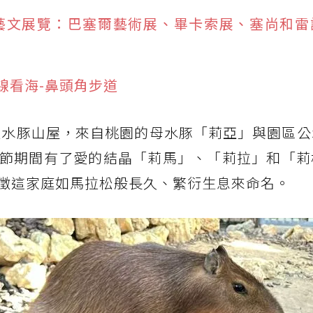
國際藝文展覽：巴塞爾藝術展、畢卡索展、塞尚和
線看海-鼻頭角步道
舒適水豚山屋，來自桃園的母水豚「莉亞」與園區
節期間有了愛的結晶「莉馬」、「莉拉」和「莉
徵這家庭如馬拉松般長久、繁衍生息來命名。