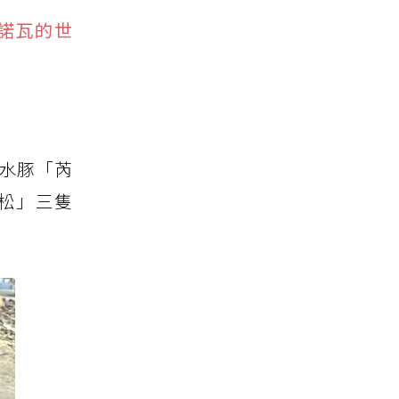
雷諾瓦的世
公水豚「芮
松」三隻