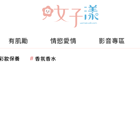
有肌勵
情慾愛情
影音專區
彩妝保養
香氛香水