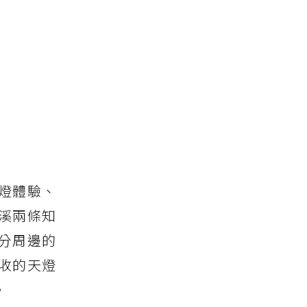
燈體驗、
溪兩條知
分周邊的
收的天燈
。