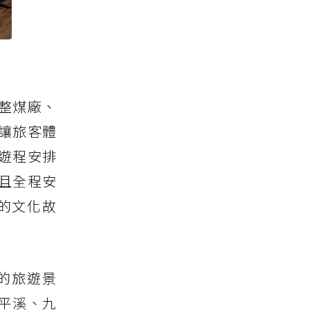
整煤廠、
讓旅客體
遊程安排
且全程安
的文化故
的旅遊景
平溪、九