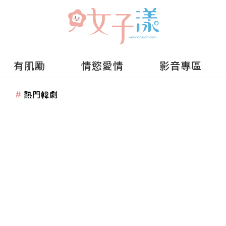
有肌勵
情慾愛情
影音專區
熱門韓劇