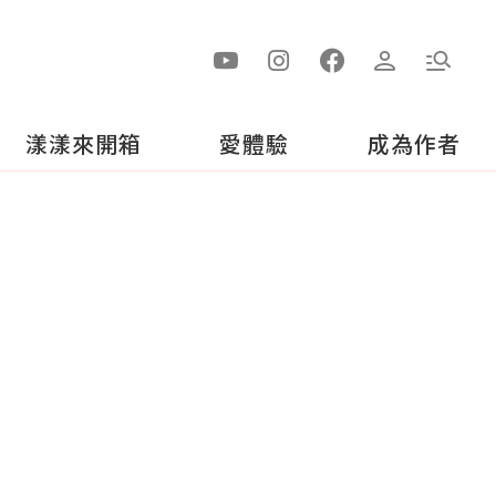
漾漾來開箱
愛體驗
成為作者