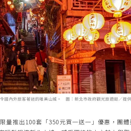
令國內外旅客著迷的唯美山城。 圖：新北市政府觀光旅遊局／提
月限量推出100套「350元買一送一」優惠，團