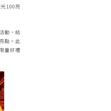
100亮
題活動，結
亮點。此
限量好禮