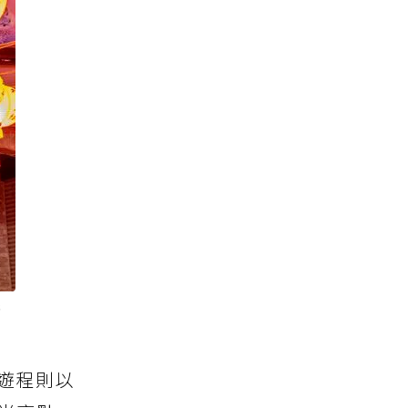
供
體遊程則以