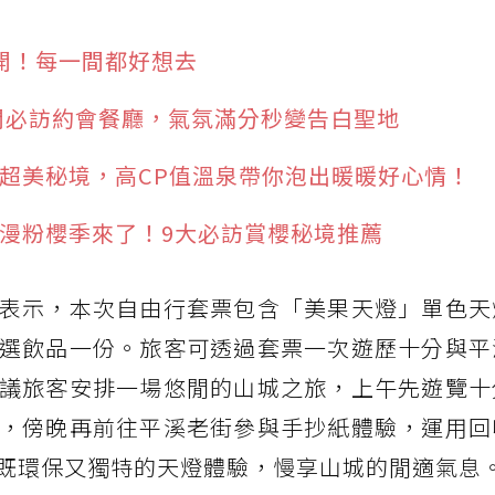
公開！每一間都好想去
間必訪約會餐廳，氣氛滿分秒變告白聖地
爆紅超美秘境，高CP值溫泉帶你泡出暖暖好心情！
浪漫粉櫻季來了！9大必訪賞櫻秘境推薦
表示，本次自由行套票包含「美果天燈」單色天
選飲品一份。旅客可透過套票一次遊歷十分與平
議旅客安排一場悠閒的山城之旅，上午先遊覽十
，傍晚再前往平溪老街參與手抄紙體驗，運用回
既環保又獨特的天燈體驗，慢享山城的閒適氣息