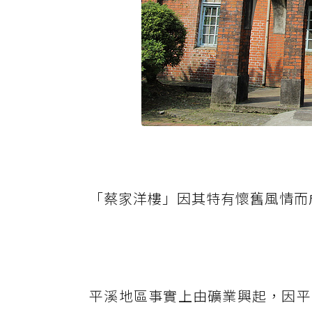
「蔡家洋樓」因其特有懷舊風情而
平溪地區事實上由礦業興起，因平