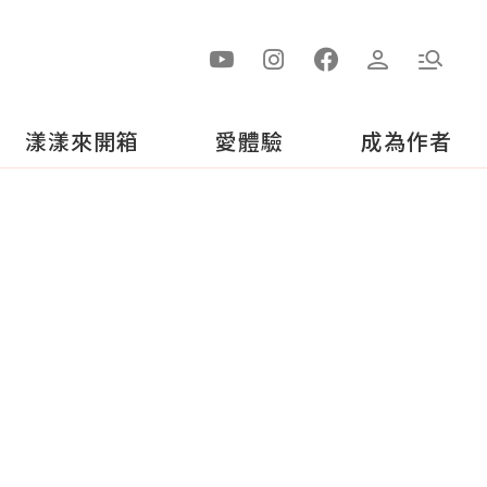
漾漾來開箱
愛體驗
成為作者