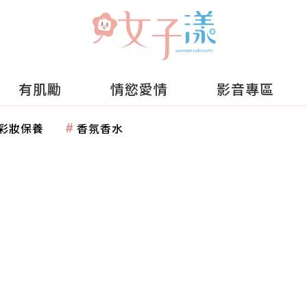
有肌勵
情慾愛情
影音專區
彩妝保養
香氛香水