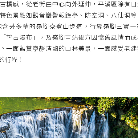
古樸感，從老街由中心向外延伸，平溪區除有日
特色景點如觀音巖警報鐘亭、防空洞、八仙洞等
飽含芬多精的嶺腳寮登山步道，行經嶺腳三寶—
「望古瀑布」，及嶺腳車站後方因懷舊風情而成
。一面觀賞寧靜清幽的山林美景，一面感受老建
的行程！