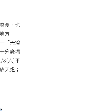
浪漫、也
地方──
─「天燈
)十分廣場
8(六)平
施放天燈；