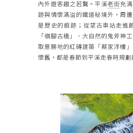
內外遊客趨之若鶩。平溪
老街
充滿
跡與情懷滿溢的鐵道秘境外，周邊
是歷史的痕跡；從望古車站走進
「嶺腳古橋」、大自然的鬼斧神工
取景勝地的紅磚建築「蔡家洋樓」
懷舊，都是春節到平溪走春時規劃