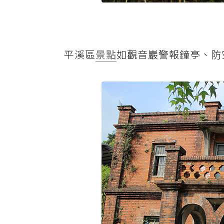
平溪區
景點
如觀音巖警報鐘亭、防