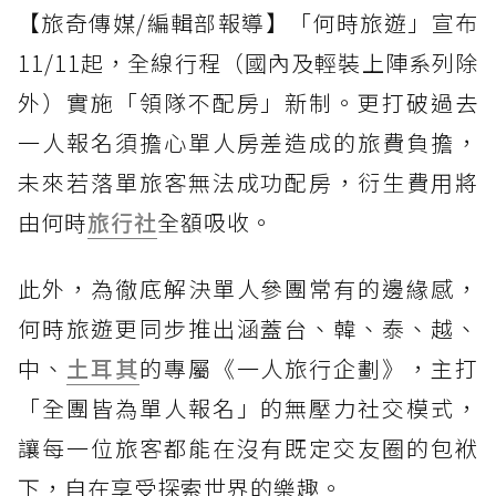
【旅奇傳媒/編輯部報導】「何時旅遊」宣布
11/11起，全線行程（國內及輕裝上陣系列除
外）實施「領隊不配房」新制。更打破過去
一人報名須擔心單人房差造成的旅費負擔，
未來若落單旅客無法成功配房，衍生費用將
由何時
旅行社
全額吸收。
此外，為徹底解決單人參團常有的邊緣感，
何時旅遊更同步推出涵蓋台、韓、泰、越、
中、
土耳其
的專屬《一人旅行企劃》，主打
「全團皆為單人報名」的無壓力社交模式，
讓每一位旅客都能在沒有既定交友圈的包袱
下，自在享受探索世界的樂趣。