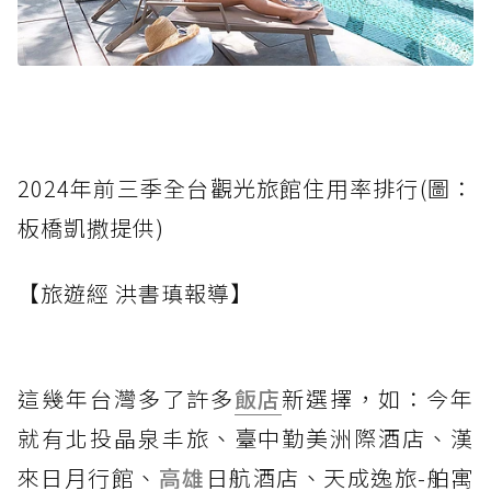
2024年前三季全台觀光旅館住用率排行(圖：
板橋凱撒提供)
【旅遊經 洪書瑱報導】
這幾年台灣多了許多
飯店
新選擇，如：今年
就有北投晶泉丰旅、臺中勤美洲際酒店、漢
來日月行館、
高雄
日航酒店、天成逸旅-舶寓