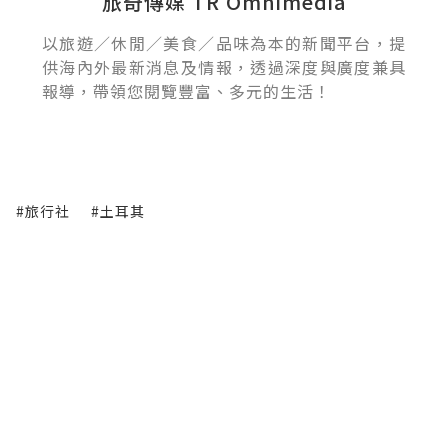
旅奇傳媒 TR Omnimedia
以旅遊／休閒／美食／品味為本的新聞平台，提
供海內外最新消息及情報，透過深度與廣度兼具
報導，帶領您閱覽豐富、多元的生活！
#旅行社
#土耳其