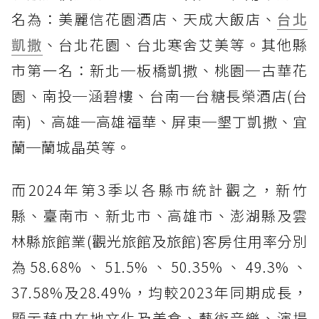
名為：美麗信花園酒店、天成大飯店、
台北
凱撒
、台北花園、台北寒舍艾美等。其他縣
市第一名：新北─板橋凱撒、桃園─古華花
園、南投─涵碧樓、台南─台糖長榮酒店(台
南) 、高雄─高雄福華、屏東─墾丁凱撒、宜
蘭─蘭城晶英等。
而2024年第3季以各縣市統計觀之，新竹
縣、臺南市、新北市、高雄市、澎湖縣及雲
林縣旅館業(觀光旅館及旅館)客房住用率分別
為58.68%、51.5%、50.35%、49.3%、
37.58%及28.49%，均較2023年同期成長，
顯示藉由在地文化及美食、藝術音樂、演場