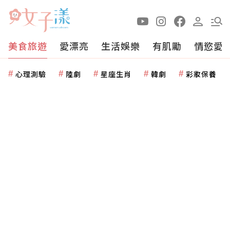
美食旅遊
愛漂亮
生活娛樂
有肌勵
情慾愛
心理測驗
陸劇
星座生肖
韓劇
彩妝保養