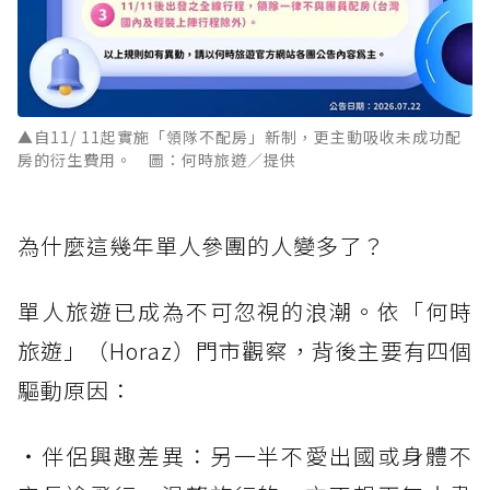
▲自11/ 11起實施「領隊不配房」新制，更主動吸收未成功配
房的衍生費用。 圖：何時旅遊／提供
為什麼這幾年單人參團的人變多了？
單人旅遊已成為不可忽視的浪潮。依「何時
旅遊」（Horaz）門市觀察，背後主要有四個
驅動原因：
・伴侶興趣差異：另一半不愛出國或身體不