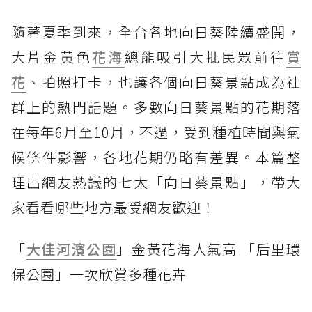
隨著夏季到來，全台各地向日葵陸續盛開，
大片金黃色
花海
總能吸引大批民眾前往
賞
花
、拍照打卡，也讓各個向日葵景點成為社
群上的熱門話題。多數向日葵景點的花期落
在每年6月至10月，不過，受到種植時間與氣
候條件影響，各地花期仍略有差異。本篇整
理出網友熱議的七大「向日葵景點」，帶大
家看看哪些地方最受網友歡迎！
「
大佳河濱公園
」金黃花海人氣高 「后里環
保公園」一次欣賞多種花卉