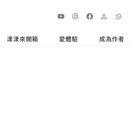
漾漾來開箱
愛體驗
成為作者