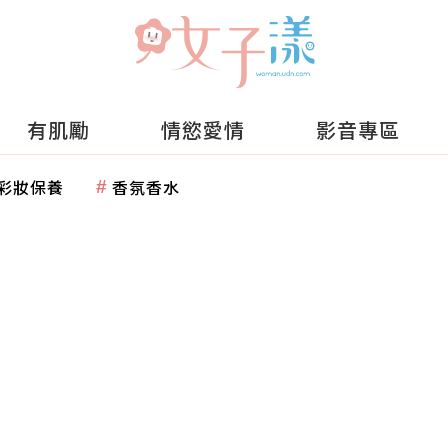
有肌勵
情慾愛情
影音專區
彩妝保養
香氛香水