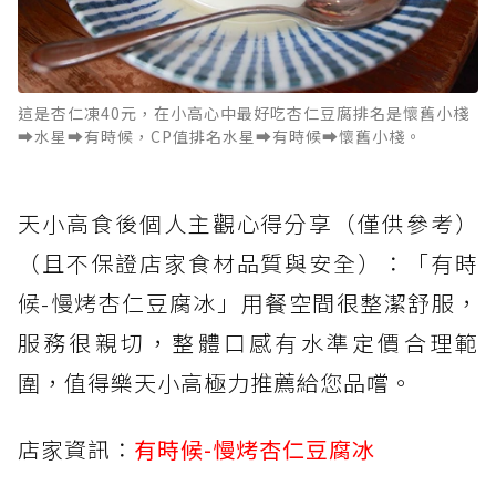
這是杏仁凍40元，在小高心中最好吃杏仁豆腐排名是懷舊小棧
➡️水星➡️有時候，CP值排名水星➡️有時候➡️懷舊小棧。
天小高食後個人主觀心得分享（僅供參考）
（且不保證店家食材品質與安全）：「有時
候-慢烤杏仁豆腐冰」用餐空間很整潔舒服，
服務很親切，整體口感有水準定價合理範
圍，值得樂天小高極力推薦給您品嚐。
店家資訊：
有時候-慢烤杏仁豆腐冰