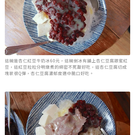
這碗是杏仁紅豆牛奶冰60元，這碗剉冰有舖上杏仁豆腐跟蜜紅
豆，這紅豆粒粒分明燉煮的綿密不死甜好吃，這杏仁豆腐切成
塊狀很Q彈，杏仁豆腐濃郁度適中脆口好吃。