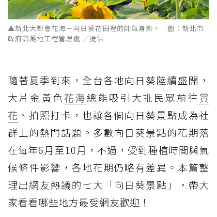
▲新北大都會花海－向日葵花田裡的帥氣身影。 圖：新北市
政府高灘地工程管理處 ／提供
隨著夏季到來，全台各地向日葵陸續盛開，
大片金黃色
花海
總能吸引大批民眾前往
賞
花
、拍照打卡，也讓各個向日葵景點成為社
群上的熱門話題。多數向日葵景點的花期落
在每年6月至10月，不過，受到種植時間與氣
候條件影響，各地花期仍略有差異。本篇整
理出網友熱議的七大「向日葵景點」，帶大
家看看哪些地方最受網友歡迎！