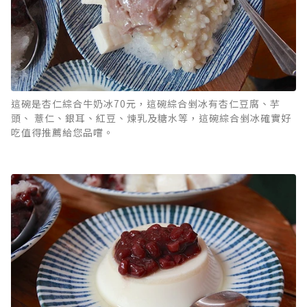
這碗是杏仁綜合牛奶冰70元，這碗綜合剉冰有杏仁豆腐、芋
頭、 薏仁、銀耳、紅豆、煉乳及糖水等，這碗綜合剉冰確實好
吃值得推薦給您品嚐。