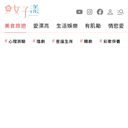
美食旅遊
愛漂亮
生活娛樂
有肌勵
情慾愛
心理測驗
陸劇
星座生肖
韓劇
彩妝保養