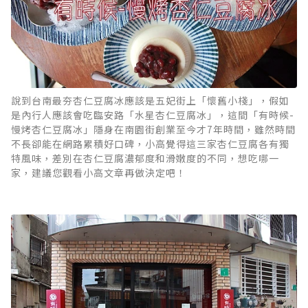
說到台南最夯杏仁豆腐冰應該是五妃街上「懷舊小棧」，假如
是內行人應該會吃臨安路「水星杏仁豆腐冰」，這間「有時候-
慢烤杏仁豆腐冰」隱身在南園街創業至今才7年時間，雖然時間
不長卻能在網路累積好口碑，小高覺得這三家杏仁豆腐各有獨
特風味，差別在杏仁豆腐濃郁度和滑嫩度的不同，想吃哪一
家，建議您觀看小高文章再做決定吧！