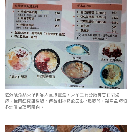
這張護背點菜單供客人直接畫選，菜單主要分類有杏仁甜湯
類、桂圓紅棗甜湯類、傳統剉冰類飲品&小點類等，菜單品項很
多定價合理範圍內。