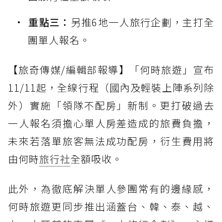
重點三：
另推6地一人旅行企劃，主打全
團單人報名。
【旅奇傳媒/編輯部報導】「何時旅遊」宣布
11/11起，全線行程（國內及輕裝上陣系列除
外）實施「領隊不配房」新制。更打破過去
一人報名須擔心單人房差造成的旅費負擔，
未來若落單旅客無法成功配房，衍生費用將
由何時
旅行社
全額吸收。
此外，為徹底解決單人參團常有的邊緣感，
何時旅遊更同步推出涵蓋台、韓、泰、越、