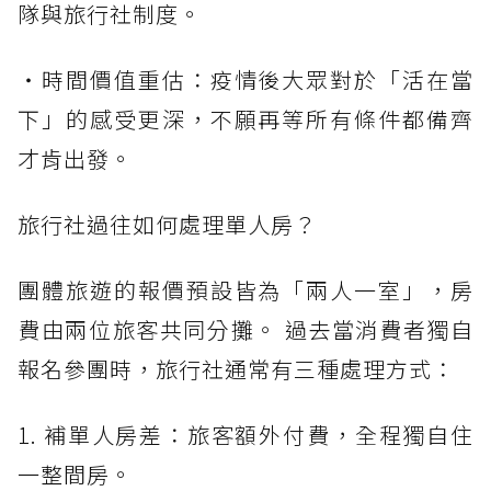
隊與旅行社制度。
・時間價值重估：疫情後大眾對於「活在當
下」的感受更深，不願再等所有條件都備齊
才肯出發。
旅行社過往如何處理單人房？
團體旅遊的報價預設皆為「兩人一室」，房
費由兩位旅客共同分攤。 過去當消費者獨自
報名參團時，旅行社通常有三種處理方式：
1. 補單人房差：旅客額外付費，全程獨自住
一整間房。