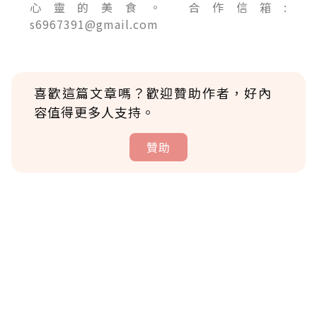
心靈的美食。 合作信箱:
s6967391@gmail.com
喜歡這篇文章嗎？歡迎贊助作者，好內
容值得更多人支持。
贊助
贊助說明
為了鼓勵作者持續創作更好的內容，會員可以
使用「贊助」功能實質回饋給喜愛的作者。可
將您認為適合的點數贈送給作者，一旦使用贊