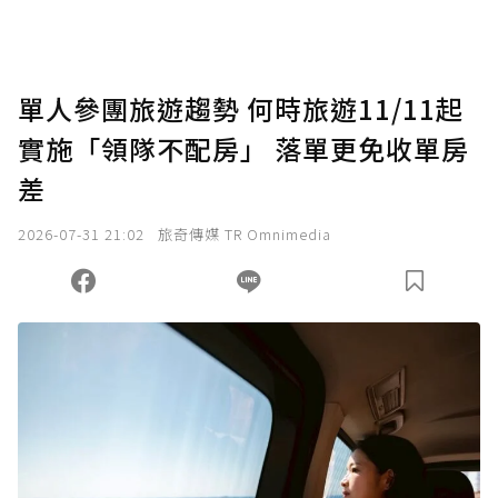
助點數即不得撤銷，單筆贊助最低點數為30
點，最高點數沒有上限。
U 利點數 1 點 = NTD 1 元。
單人參團旅遊趨勢 何時旅遊11/11起
實施「領隊不配房」 落單更免收單房
確認送出
差
我已詳閱贊助說明，且同意站方的使用條款。
2026-07-31 21:02
旅奇傳媒 TR Omnimedia
您當前剩餘 U 利點數：
0
點；前往
購買點數