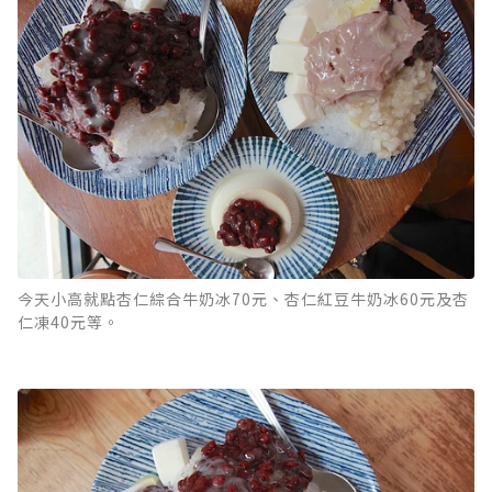
今天小高就點杏仁綜合牛奶冰70元、杏仁紅豆牛奶冰60元及杏
仁凍40元等。