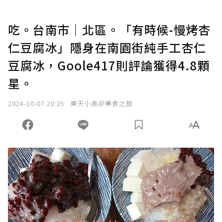
吃。台南市｜北區。「有時候-慢烤杏
仁豆腐冰」隱身在南園街純手工杏仁
豆腐冰，Goole417則評論獲得4.8顆
星。
2024-10-07 20:25
樂天小高＠美食之旅