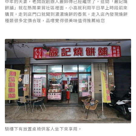
中年的夫妻，老闆說創辦人嚴師傅已經離世了，這間「嚴記燒
餅舖」就在熱鬧果貿社區裡面，小高就利用平日早上時段前來
購買，走到店門口就聞到濃濃燒餅的香氣，走入店內發現燒餅
種類很多定價合理，品嚐覺得很美味值得推薦給您
騎樓下有放置桌椅供客人坐下來享用。