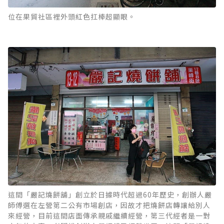
位在果貿社區裡外頭紅色扛棒超顯眼。
這間「嚴記燒餅舖」創立於日據時代超過60年歷史，創辦人嚴
師傅選在左營第二公有市場創店，因故才把燒餅店轉讓給別人
來經營，目前這間店面傳承親戚繼續經營，第三代經者是一對