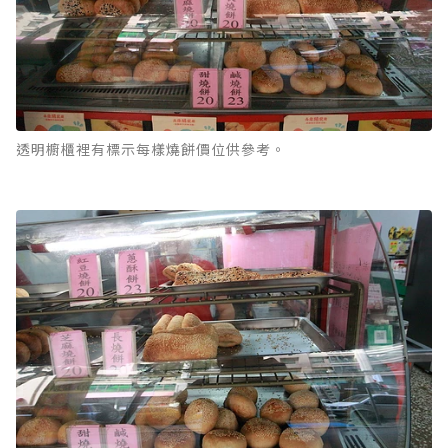
透明櫥櫃裡有標示每樣燒餅價位供參考。