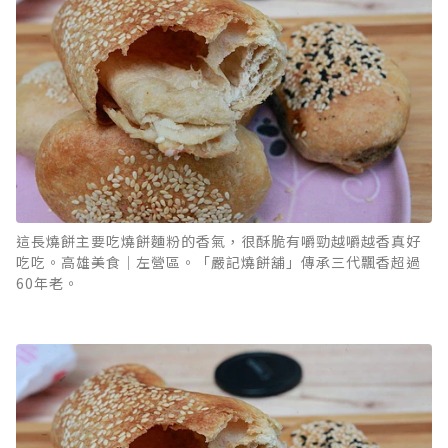
這長燒餅主要吃燒餅麵粉的香氣，很酥脆有嚼勁越嚼越香真好
吃吃。高雄美食｜左營區。「嚴記燒餅舖」傳承三代飄香超過
60年老。