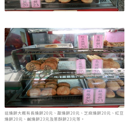
這燒餅大概有長燒餅20元、甜燒餅20元、芝麻燒餅20元、紅豆
燒餅20元、鹹燒餅23元及蔥酥餅23元等。