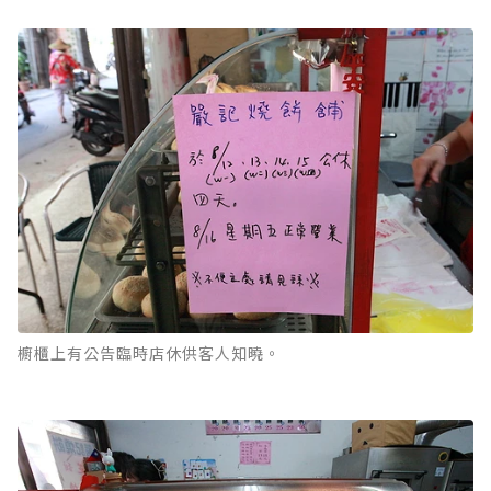
櫥櫃上有公告臨時店休供客人知曉。