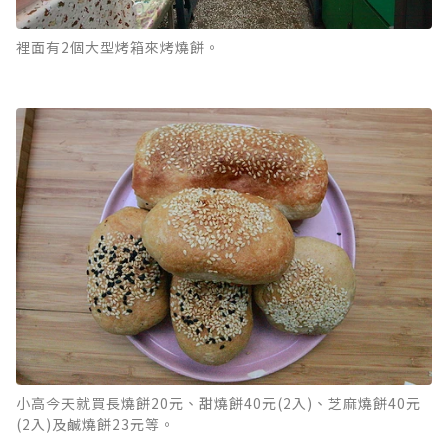
裡面有2個大型烤箱來烤燒餅。
小高今天就買長燒餅20元、甜燒餅40元(2入)、芝麻燒餅40元
(2入)及鹹燒餅23元等。