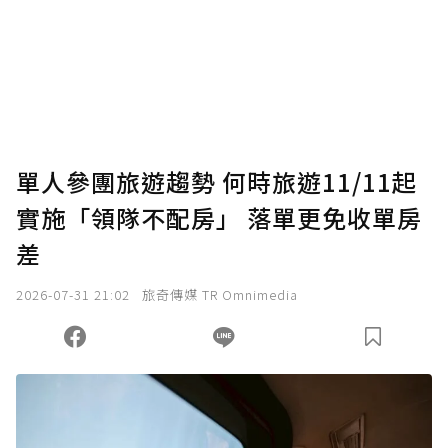
為了鼓勵作者持續創作更好的內容，會員可以
使用「贊助」功能實質回饋給喜愛的作者。可
將您認為適合的點數贈送給作者，一旦使用贊
助點數即不得撤銷，單筆贊助最低點數為30
點，最高點數沒有上限。
U 利點數 1 點 = NTD 1 元。
單人參團旅遊趨勢 何時旅遊11/11起
實施「領隊不配房」 落單更免收單房
確認送出
差
我已詳閱贊助說明，且同意站方的使用條款。
2026-07-31 21:02
旅奇傳媒 TR Omnimedia
您當前剩餘 U 利點數：
0
點；前往
購買點數