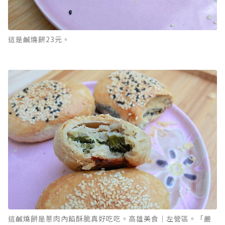
這是鹹燒餅23元。
這鹹燒餅是蔥肉內餡酥脆真好吃吃。高雄美食｜左營區。「嚴