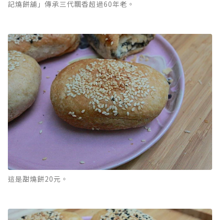
記燒餅舖」傳承三代飄香超過60年老。
這是甜燒餅20元。