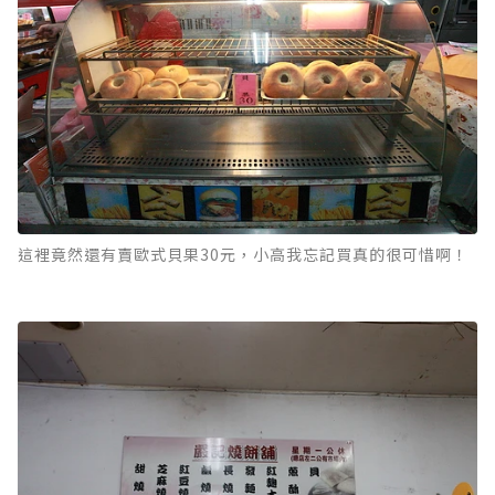
這裡竟然還有賣歐式貝果30元，小高我忘記買真的很可惜啊！