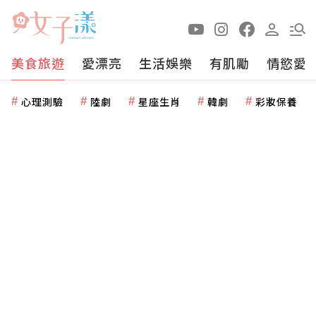
美食旅遊
愛漂亮
生活娛樂
有肌勵
情慾愛
心理測驗
陸劇
星座生肖
韓劇
彩妝保養