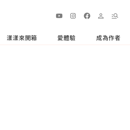
漾漾來開箱
愛體驗
成為作者