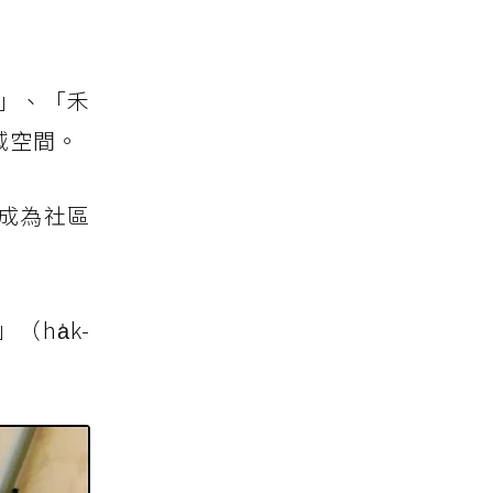
」、「禾
域空間。
成為社區
ha̍k-