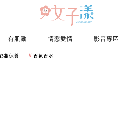
有肌勵
情慾愛情
影音專區
彩妝保養
香氛香水