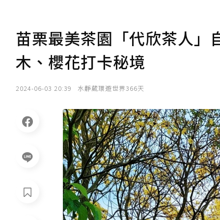
苗栗最美茶園「代欣茶人」
木、櫻花打卡秘境
2024-06-03 20:39
水靜葳環遊世界366天