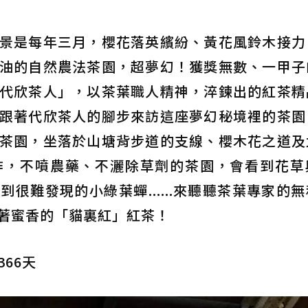
景是每年三月，櫻花落英繽紛、黃花風鈴木接力
油的自然農法茶園，超夢幻！獲獎無數、一甲子
代欣茶人」，以茶葉職人精神，淬鍊出的紅茶精
跟著代欣茶人的腳步來訪這座夢幻秘境裡的茶園
茶園，坐落於山塘背步道的支線、櫻木花之道及
作，不噴農藥、不灑除草劑的茶園，會看到花草
很難發現的小綠葉蟬......來聽聽茶葉專家的
著蜜香的「貓裏紅」紅茶！
366天