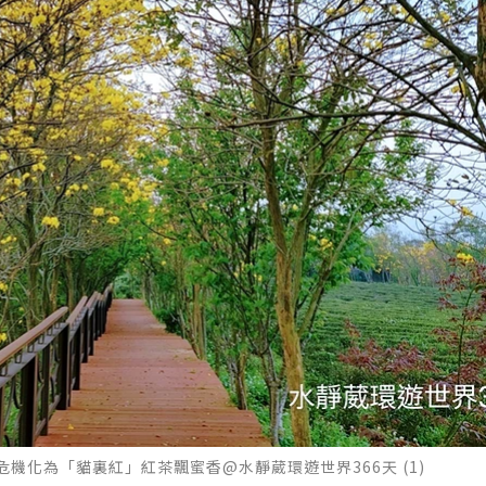
機化為「貓裏紅」紅茶飄蜜香@水靜葳環遊世界366天 (1)