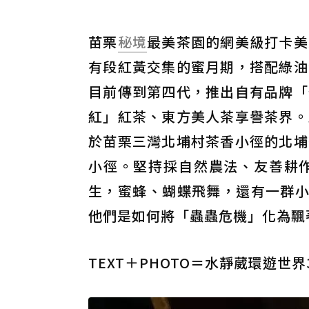
苗栗
秘境
最美茶園的網美級打卡美
有段紅黃交集的蜜月期，搭配綠油
目前傳到第四代，推出自有品牌「
紅」紅茶、東方美人茶享譽茶界。
於苗栗三灣北埔村茶香小徑的北埔
小徑。堅持採自然農法、友善耕
生，蜜蜂、蝴蝶飛舞，還有一群小到
他們是如何將「蟲蟲危機」化為飄
TEXT＋PHOTO＝水靜葳環遊世界