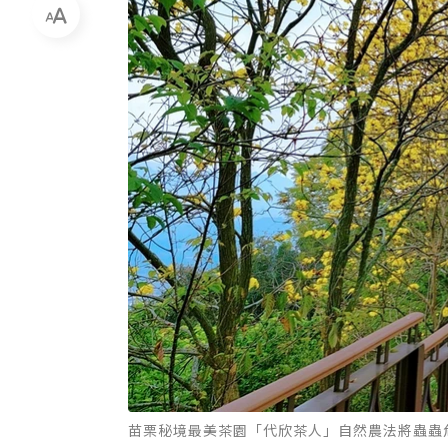
苗栗秘境最美茶園「代欣茶人」自然農法將蟲蟲危