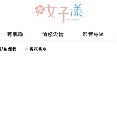
有肌勵
情慾愛情
影音專區
彩妝保養
香氛香水