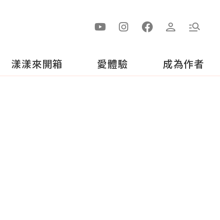
漾漾來開箱
愛體驗
成為作者