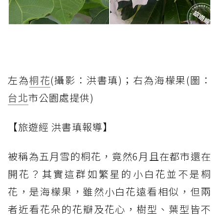
左為
桐花
(攝影：洪書瑱)；右為海檬果(圖：
台北
市公園處提供)
【旅遊經 洪書瑱報導】
被稱為五月雪的桐花，竟然6月且在都市還在
開花？其實這群如繁星的小白花並不是桐
花，是海檬果，雖然小白花遠看相似，但兩
者近看花朵的花瓣及花心，樹型、葉型皆不