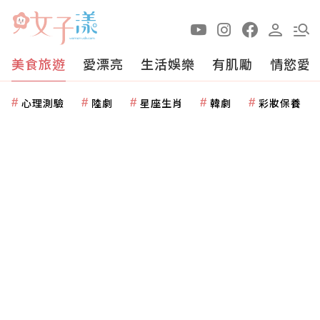
美食旅遊
愛漂亮
生活娛樂
有肌勵
情慾愛
心理測驗
陸劇
星座生肖
韓劇
彩妝保養