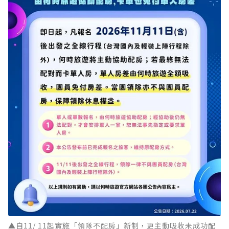
▲自11/ 11起實施「領隊不配房」新制，更主動吸收未成功配