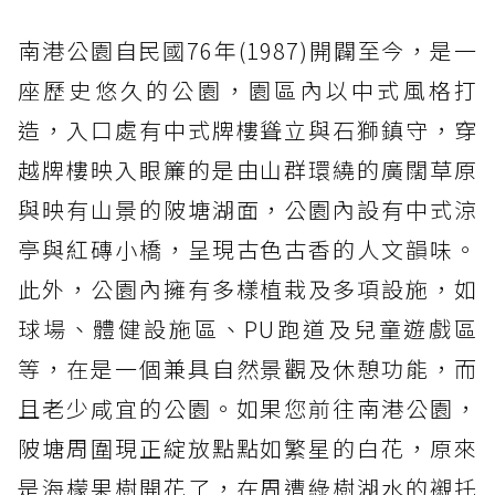
南港公園自民國76年(1987)開闢至今，是一
座歷史悠久的公園，園區內以中式風格打
造，入口處有中式牌樓聳立與石獅鎮守，穿
越牌樓映入眼簾的是由山群環繞的廣闊草原
與映有山景的陂塘湖面，公園內設有中式涼
亭與紅磚小橋，呈現古色古香的人文韻味。
此外，公園內擁有多樣植栽及多項設施，如
球場、體健設施區、PU跑道及兒童遊戲區
等，在是一個兼具自然景觀及休憩功能，而
且老少咸宜的公園。如果您前往南港公園，
陂塘周圍現正綻放點點如繁星的白花，原來
是海檬果樹開花了，在周遭綠樹湖水的襯托