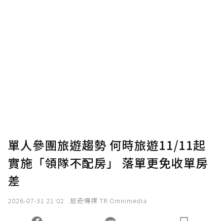
單人參團旅遊趨勢 何時旅遊11/11起
實施「領隊不配房」 落單更免收單房
差
2026-07-31 21:02
旅奇傳媒 TR Omnimedia