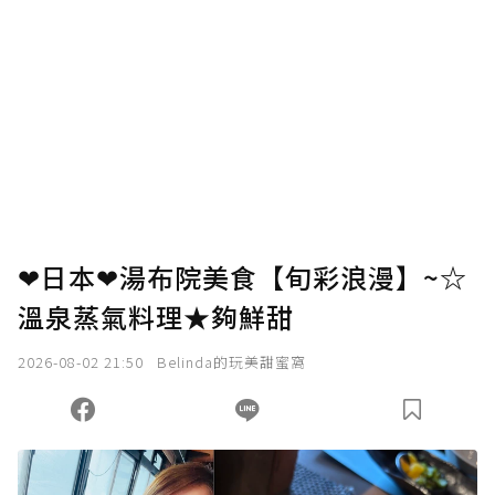
❤日本❤湯布院美食【旬彩浪漫】~☆
溫泉蒸氣料理★夠鮮甜
2026-08-02 21:50
Belinda的玩美甜蜜窩