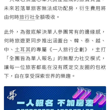
未來若落單旅客無法成功配房，衍生費用將
由何時
旅行社
全額吸收。
此外，為徹底解決單人參團常有的邊緣感，
何時旅遊更同步推出涵蓋台、韓、泰、越、
中、
土耳其
的專屬《一人旅行企劃》，主打
「全團皆為單人報名」的無壓力社交模式，
讓每一位旅客都能在沒有既定交友圈的包袱
下，自在享受探索世界的樂趣。