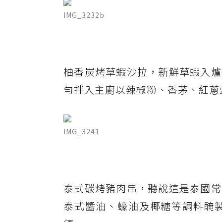
IMG_3232b
柚香炭烤草蝦沙拉，新鮮草蝦入爐
勻拌入主廚以辣椒粉、香茅、紅蔥
IMG_3241
泰式碳烤豬肉串，聽說這是泰國常
泰式醬油、蠔油及椰糖等調料醃