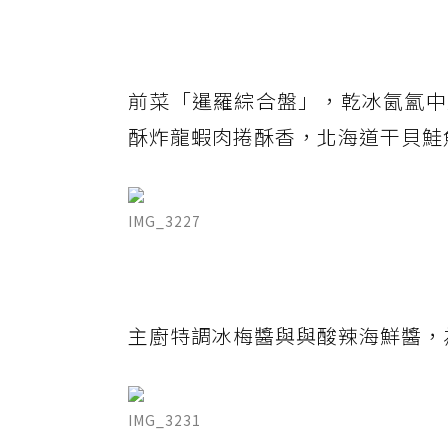
前菜「暹羅綜合盤」，乾冰氤氳中
酥炸龍蝦肉捲酥香，北海道干貝鮭
IMG_3227
主廚特調冰梅醬與與酸辣海鮮醬，
IMG_3231