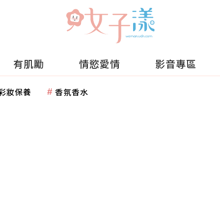
有肌勵
情慾愛情
影音專區
彩妝保養
香氛香水