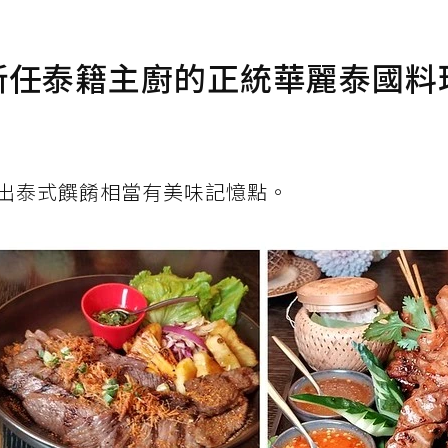
～新任泰籍主廚的正統華麗泰國料
出泰式饌餚相當有美味記憶點。