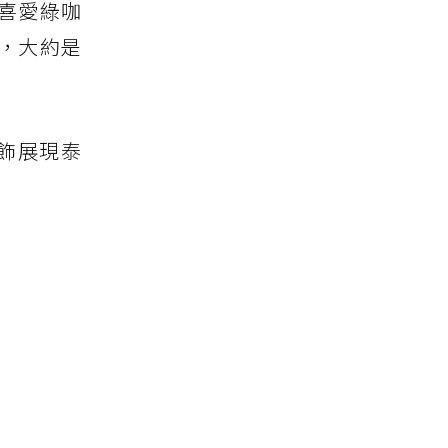
喜愛綠咖
，大約是
桌飾展現泰