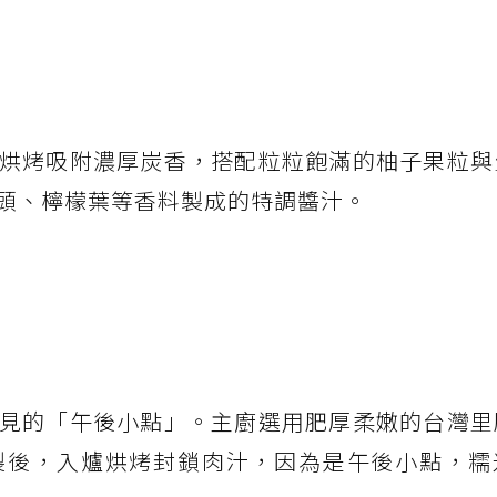
烘烤吸附濃厚炭香，搭配粒粒飽滿的柚子果粒與
頭、檸檬葉等香料製成的特調醬汁。
見的「午後小點」。主廚選用肥厚柔嫩的台灣里
製後，入爐烘烤封鎖肉汁，因為是午後小點，糯