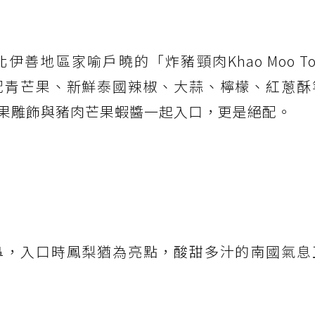
善地區家喻戶曉的「炸豬頸肉Khao Moo T
配青芒果、新鮮泰國辣椒、大蒜、檸檬、紅蔥酥
果雕飾與豬肉芒果蝦醬一起入口，更是絕配。
鼻，入口時鳳梨猶為亮點，酸甜多汁的南國氣息