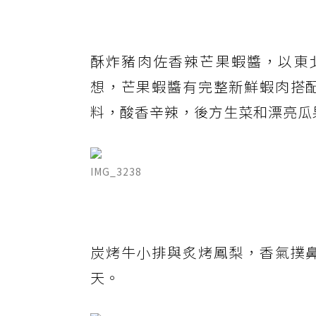
酥炸豬肉佐香辣芒果蝦醬，以東北伊
想，芒果蝦醬有完整新鮮蝦肉搭
料，酸香辛辣，後方生菜和漂亮瓜
IMG_3238
炭烤牛小排與炙烤鳳梨，香氣撲
天。