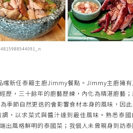
64815988544091_n
，品嚐新任泰籍主廚Jimmy餐點。Jimmy主廚擁
經歷，三十餘年的廚藝歷練，內化為精湛廚藝；
廚認為季節自然更迭的會影響食材本身的風味，因
微調，以求菜式與醬汁達到最佳風味。熟悉泰國
端出風格鮮明的泰國菜；我個人未曾親身到訪泰