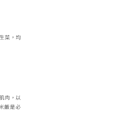
生菜，均
肌肉，以
米飯是必