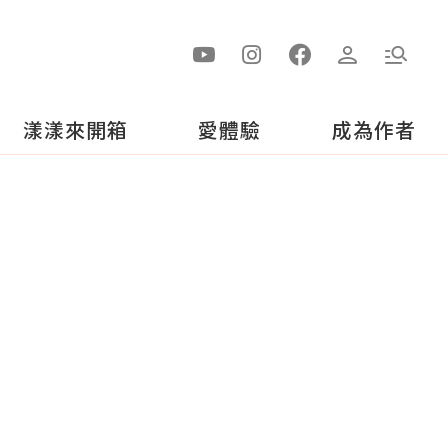
漾漾來開箱
愛體驗
成為作者