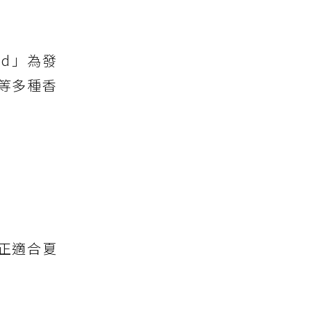
od」為發
等多種香
正適合夏