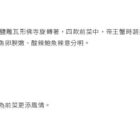
鹽雕瓦形佛寺旋轉著，四款前菜中，帝王蟹時蔬
魚卵腴嫩、酸辣鮑魚辣意分明。
為前菜更添風情。