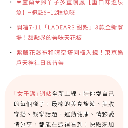
❤宜蘭❤腳丫子多重觸感【重口味溫泉
魚】~體驗8~12種魚咬
開箱7-11「LADEARS 甜點」8款全新登
場！甜點界的美味天花板
紫藤花瀑布和晴空塔同框入鏡！東京龜
戶天神社日夜皆美
｢女子漾｣網站
全新上線，陪你愛自己
的每個樣子！最棒的美食旅遊、美妝
穿搭、娛樂話題、運動健康、情慾愛
情分享，都能在這裡看到！快點來加