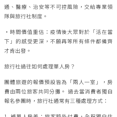
通、醫療、治安等不可控風險，交給專業領
隊與旅行社制度。
・時間價值重估：疫情後大眾對於「活在當
下」的感受更深，不願再等所有條件都備齊
才肯出發。
旅行社過往如何處理單人房？
團體旅遊的報價預設皆為「兩人一室」，房
費由兩位旅客共同分攤。 過去當消費者獨自
報名參團時，旅行社通常有三種處理方式：
1. 補單人房差：旅客額外付費，全程獨自住