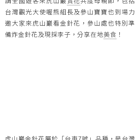
請全國遊客來虎山巖
賞花
共度母親節，包括
台灣觀光大使喔熊組長及參山寶寶也到場力
邀大家來虎山巖看金針花，參山處也特別準
備炸金針花及現採李子，分享在地
美食
！
虎山巖金針花屬於「台東7號」品種，是台灣