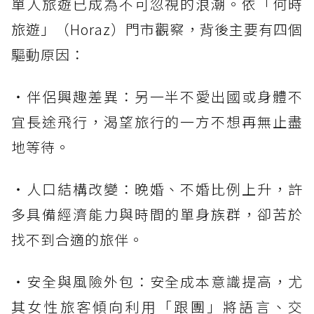
單人旅遊已成為不可忽視的浪潮。依「何時
旅遊」（Horaz）門市觀察，背後主要有四個
驅動原因：
・伴侶興趣差異：另一半不愛出國或身體不
宜長途飛行，渴望旅行的一方不想再無止盡
地等待。
・人口結構改變：晚婚、不婚比例上升，許
多具備經濟能力與時間的單身族群，卻苦於
找不到合適的旅伴。
・安全與風險外包：安全成本意識提高，尤
其女性旅客傾向利用「跟團」將語言、交