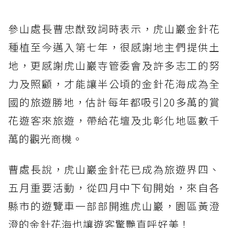
參山處長曹忠猷致詞時表示，虎山巖金針花
種植至今邁入第七年，很感謝地主們提供土
地，更感謝虎山巖寺管委會及許多志工的努
力及照顧，才能讓半公頃的金針花海成為全
國的旅遊勝地，估計每年都吸引20多萬的賞
花遊客來旅遊，帶給花壇及北彰化地區數千
萬的觀光商機。
曹處長說，虎山巖金針花已成為旅遊界四、
五月重要活動，從四月中下旬開始，來自各
縣市的遊覽車一部部開進虎山巖，園區黃澄
澄的金針花海也讓遊客驚艷直呼好美！