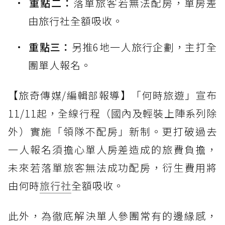
重點二：
落單旅客若無法配房，單房差
由旅行社全額吸收。
重點三：
另推6地一人旅行企劃，主打全
團單人報名。
【旅奇傳媒/編輯部報導】「何時旅遊」宣布
11/11起，全線行程（國內及輕裝上陣系列除
外）實施「領隊不配房」新制。更打破過去
一人報名須擔心單人房差造成的旅費負擔，
未來若落單旅客無法成功配房，衍生費用將
由何時
旅行社
全額吸收。
此外，為徹底解決單人參團常有的邊緣感，