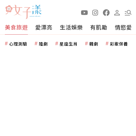
美食旅遊
愛漂亮
生活娛樂
有肌勵
情慾愛
心理測驗
陸劇
星座生肖
韓劇
彩妝保養