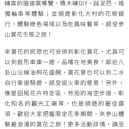
磚窯的隧道窯導覽、積木磚DIY、踩泥巴、推
獨輪車等體驗；並順遊彰化大村的花樹銀
行，體驗綠色場域以及吃風味餐等，感受參
山賞花生態之旅！
來賞花的民眾也可安排到彰化賞花，尤其可
以到扇形車庫一遊，品嚐在地美食！鄰近八
卦山沿線油桐花盛開，賞花景也可以到二水
自行車道騎遊，感受追火車的愜意！另外，
像是田尾花卉特定區、芳苑的海空步道、彰
化知名的觀光工廠等，也是順遊的最佳選
項，歡迎大家把握限定花季期間，來參山體
驗最浪漫的賞花之旅！更多活動詳情，請至