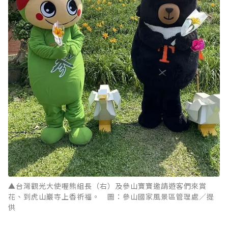
▲台灣觀光大使喔熊組長（右）及參山寶寶邀請遊客們來賞
花、到虎山巖寺上香祈福。 圖：參山國家風景區管理處／提
供