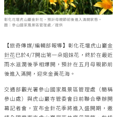
彰化花壇虎山巖金針花，預計母親節前後進入滿開狀態。
圖：參山國家風景區管理處／提供
【旅奇傳媒/編輯部報導】彰化花壇虎山巖
金
針花
已於4/7開出第一朵姐妹花，終於在最近
雨水滋潤後爭相爆開，預計在五月母親節前
後進入滿開，迎來金黃花海。
交通部觀光署參山國家風景區管理處（簡稱
參山處）與虎山巖寺管委會日前聯合舉辦開
幕記者會，宣布金針花季將進入盛開期，邀