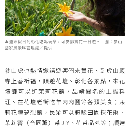
▲週末假日到彰化吃喝玩樂，可安排賞花一日遊。 圖：參山
國家風景區管理處／提供
參山處也熱情邀請遊客們來賞花、到虎山巖
寺上香祈福，順遊花壇、彰化各景點，來花
壇鄉可以逛茉莉花館，品嚐聞名的土雞料
理、在花壇老街吃羊肉肉圓等各類美食；茉
莉花壇夢想館，民眾可以體驗田園採花樂、
茉莉窨（音同薰）茶DIY、花茶品茗等；順達