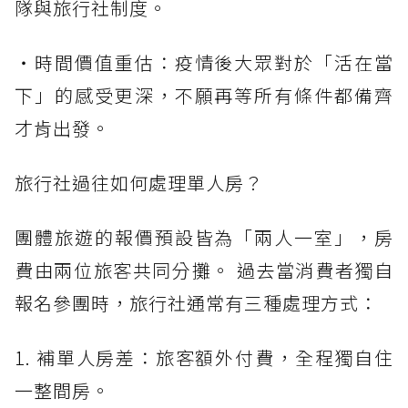
隊與旅行社制度。
・時間價值重估：疫情後大眾對於「活在當
下」的感受更深，不願再等所有條件都備齊
才肯出發。
旅行社過往如何處理單人房？
團體旅遊的報價預設皆為「兩人一室」，房
費由兩位旅客共同分攤。 過去當消費者獨自
報名參團時，旅行社通常有三種處理方式：
1. 補單人房差：旅客額外付費，全程獨自住
一整間房。