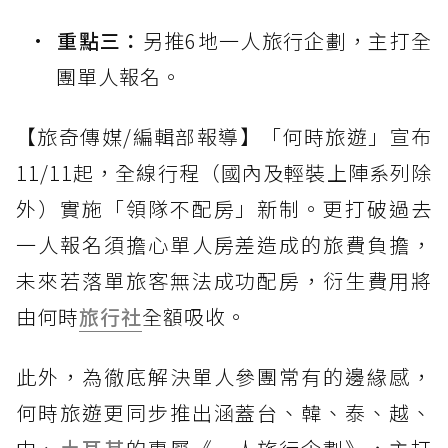
重點三：
另推6地一人旅行企劃，主打全
團單人報名。
【旅奇傳媒/編輯部報導】「何時旅遊」宣布
11/11起，全線行程（國內及輕裝上陣系列除
外）實施「領隊不配房」新制。更打破過去
一人報名須擔心單人房差造成的旅費負擔，
未來若落單旅客無法成功配房，衍生費用將
由何時
旅行社
全額吸收。
此外，為徹底解決單人參團常有的邊緣感，
何時旅遊更同步推出涵蓋台、韓、泰、越、