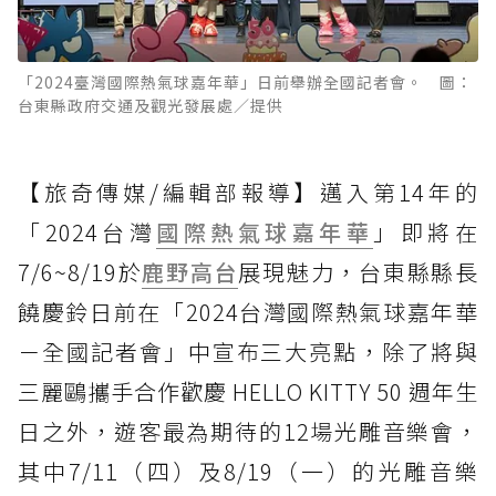
「2024臺灣國際熱氣球嘉年華」日前舉辦全國記者會。 圖：
台東縣政府交通及觀光發展處／提供
【旅奇傳媒/編輯部報導】邁入第14年的
「2024台灣
國際熱氣球嘉年華
」即將在
7/6~8/19於
鹿野高台
展現魅力，台東縣縣長
饒慶鈴日前在「2024台灣國際熱氣球嘉年華
－全國記者會」中宣布三大亮點，除了將與
三麗鷗攜手合作歡慶 HELLO KITTY 50 週年生
日之外，遊客最為期待的12場光雕音樂會，
其中7/11（四）及8/19（一）的光雕音樂