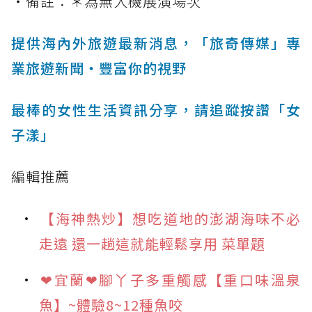
・備註：＊為無人機展演場次
提供海內外旅遊最新消息，「旅奇傳媒」專
業旅遊新聞‧豐富你的視野
最棒的女性生活資訊分享，請追蹤按讚「女
子漾」
編輯推薦
【海神熱炒】想吃道地的澎湖海味不必
走遠 還一趟這就能輕鬆享用 菜單題
❤宜蘭❤腳丫子多重觸感【重口味溫泉
魚】~體驗8~12種魚咬