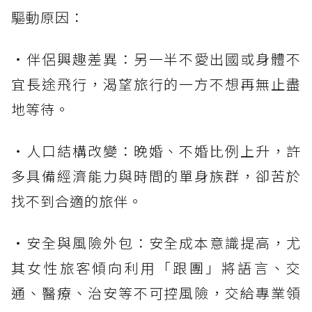
驅動原因：
・伴侶興趣差異：另一半不愛出國或身體不
宜長途飛行，渴望旅行的一方不想再無止盡
地等待。
・人口結構改變：晚婚、不婚比例上升，許
多具備經濟能力與時間的單身族群，卻苦於
找不到合適的旅伴。
・安全與風險外包：安全成本意識提高，尤
其女性旅客傾向利用「跟團」將語言、交
通、醫療、治安等不可控風險，交給專業領