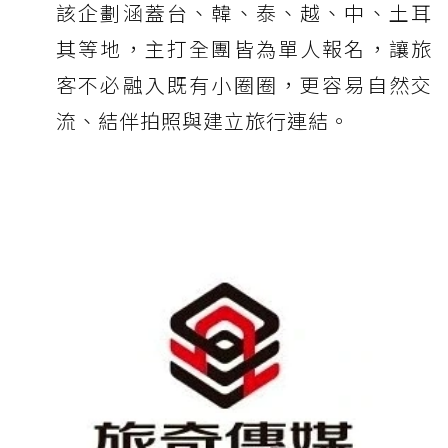
該企劃涵蓋台、韓、泰、越、中、土耳
其等地，主打全團皆為單人報名，讓旅
客不必融入既有小圈圈，更容易自然交
流、結伴拍照與建立旅行連結。