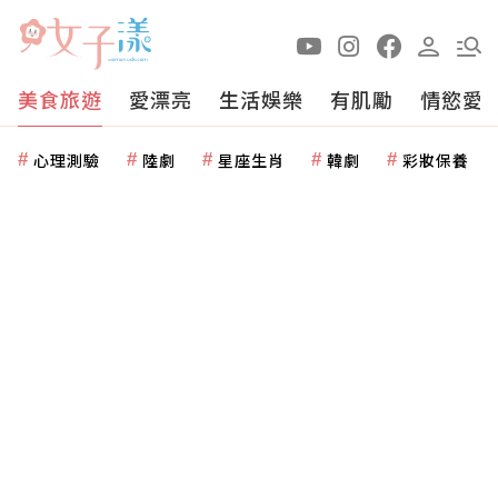
美食旅遊
愛漂亮
生活娛樂
有肌勵
情慾愛
心理測驗
陸劇
星座生肖
韓劇
彩妝保養