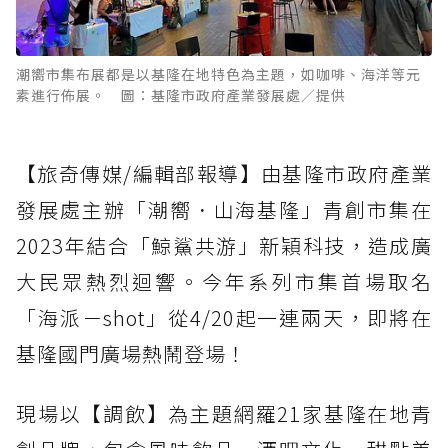
潮嚮市集布展都是以基隆在地特色為主題，如咖啡、海洋等元
素進行佈展。 圖：基隆市政府產業發展處／提供
【旅奇傳媒/編輯部報導】由基隆市政府產業
發展處主辦「潮嚮．山海基隆」青創市集在
2023年結合「鯨鯊共游」新穎科技，造成廣
大民眾熱烈迴響。今年系列市集首場取名
「海派－shot」從4/20起一連兩天，即將在
基隆國門廣場熱鬧登場！
現場以【調飲】為主題網羅21家基隆在地青