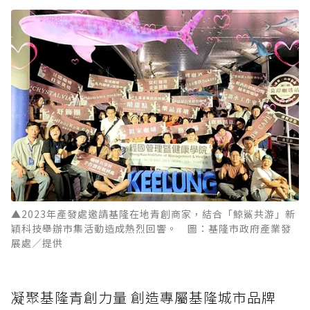
▲2023年產發處邀請基隆在地青創商家，結合「鯨鯊共游」新
穎科技舉辦市集活動造成熱烈回響。 圖：基隆市政府產業發
展處／提供
凝聚基隆青創力量 創造專屬基隆城市品牌