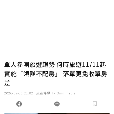
單人參團旅遊趨勢 何時旅遊11/11起
實施「領隊不配房」 落單更免收單房
差
2026-07-31 21:02
旅奇傳媒 TR Omnimedia