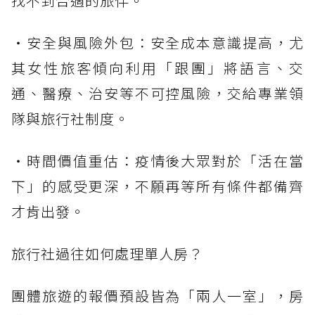
找不到合適的旅伴。
・安全與風險外包：安全成本意識提高，尤
其女性旅客傾向利用「跟團」將語言、交
通、醫療、治安等不可控風險，交給專業領
隊與旅行社制度。
・時間價值重估：疫情後大眾對於「活在當
下」的感受更深，不願再等所有條件都備齊
才肯出發。
旅行社過往如何處理單人房？
團體旅遊的報價預設皆為「兩人一室」，房