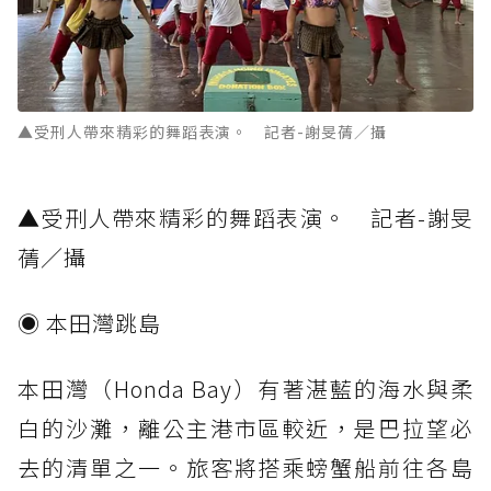
▲受刑人帶來精彩的舞蹈表演。 記者-謝旻蒨／攝
▲受刑人帶來精彩的舞蹈表演。 記者-謝旻
蒨／攝
◉ 本田灣跳島
本田灣（Honda Bay）有著湛藍的海水與柔
白的沙灘，離公主港市區較近，是巴拉望必
去的清單之一。旅客將搭乘螃蟹船前往各島