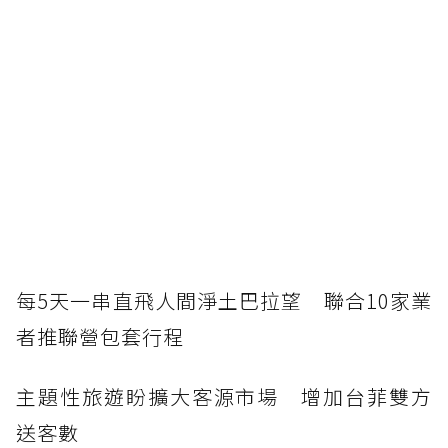
每5天一串直飛人間淨土巴拉望 聯合10家業
者推聯營包套行程
主題性旅遊盼擴大客源市場 增加台菲雙方
送客數