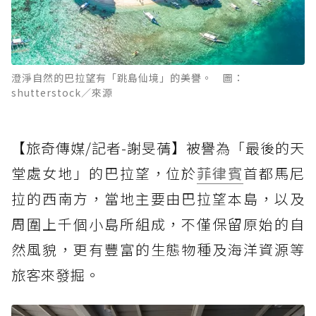
澄淨自然的巴拉望有「跳島仙境」的美譽。 圖：
shutterstock／來源
【旅奇傳媒/記者-謝旻蒨】被譽為「最後的天
堂處女地」的巴拉望，位於
菲律賓
首都馬尼
拉的西南方，當地主要由巴拉望本島，以及
周圍上千個小島所組成，不僅保留原始的自
然風貌，更有豐富的生態物種及海洋資源等
旅客來發掘。