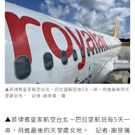
▲菲律賓皇家航空台北－巴拉望航班每5天一串，飛進最後的天
堂處女地。 記者-謝旻蒨／攝
▲菲律賓皇家航空台北－巴拉望航班每5天一
串，飛進最後的天堂處女地。 記者-謝旻蒨