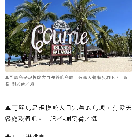
▲可麗島是規模較大且完善的島嶼，有露天餐廳及酒吧。 記
者-謝旻蒨／攝
▲可麗島是規模較大且完善的島嶼，有露天
餐廳及酒吧。 記者-謝旻蒨／攝
◉ 巴頓港跳島