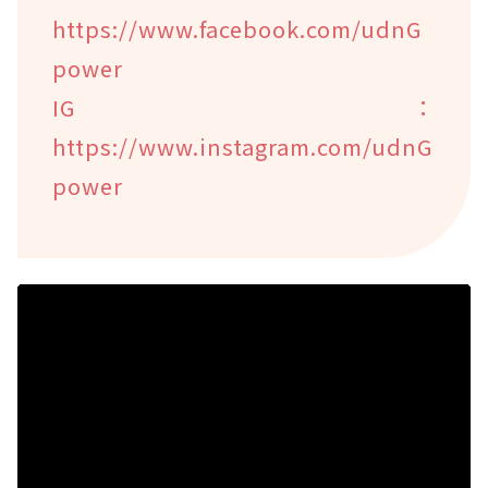
https://www.facebook.com/udnG
power
IG：
https://www.instagram.com/udnG
power