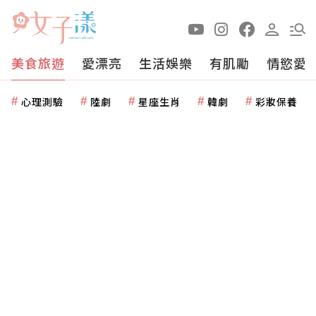
美食旅遊
愛漂亮
生活娛樂
有肌勵
情慾愛
心理測驗
陸劇
星座生肖
韓劇
彩妝保養