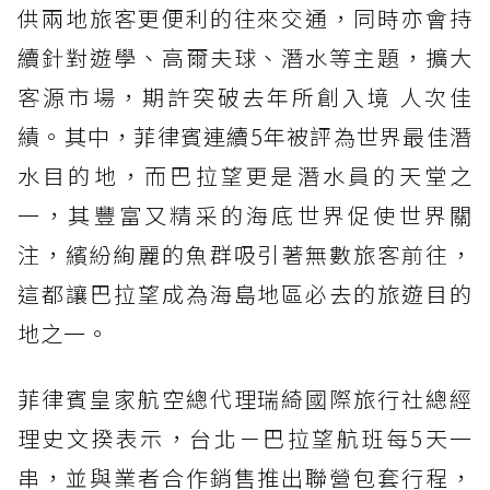
供兩地旅客更便利的往來交通，同時亦會持
續針對遊學、高爾夫球、潛水等主題，擴大
客源市場，期許突破去年所創入境 人次佳
績。其中，菲律賓連續5年被評為世界最佳潛
水目的地，而巴拉望更是潛水員的天堂之
一，其豐富又精采的海底世界促使世界關
注，繽紛絢麗的魚群吸引著無數旅客前往，
這都讓巴拉望成為海島地區必去的旅遊目的
地之一。
菲律賓皇家航空總代理瑞綺國際旅行社總經
理史文揆表示，台北－巴拉望航班每5天一
串，並與業者合作銷售推出聯營包套行程，