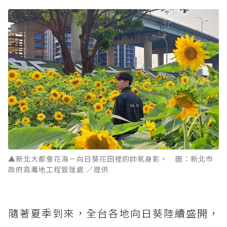
▲新北大都會花海－向日葵花田裡的帥氣身影。 圖：新北市
政府高灘地工程管理處 ／提供
隨著夏季到來，全台各地向日葵陸續盛開，