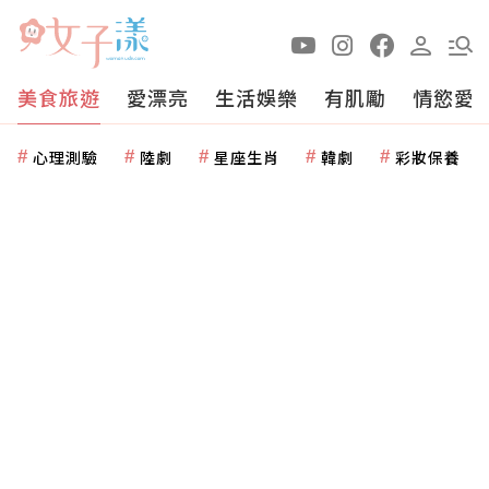
美食旅遊
愛漂亮
生活娛樂
有肌勵
情慾愛
心理測驗
陸劇
星座生肖
韓劇
彩妝保養