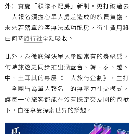
外）實施「領隊不配房」新制。更打破過去
一人報名須擔心單人房差造成的旅費負擔，
未來若落單旅客無法成功配房，衍生費用將
由何時
旅行社
全額吸收。
此外，為徹底解決單人參團常有的邊緣感，
何時旅遊更同步推出涵蓋台、韓、泰、越、
中、
土耳其
的專屬《一人旅行企劃》，主打
「全團皆為單人報名」的無壓力社交模式，
讓每一位旅客都能在沒有既定交友圈的包袱
下，自在享受探索世界的樂趣。