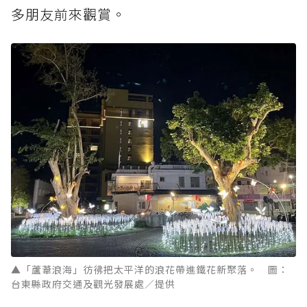
多朋友前來觀賞。
▲「蘆葦浪海」彷彿把太平洋的浪花帶進鐵花新聚落。 圖：
台東縣政府交通及觀光發展處／提供