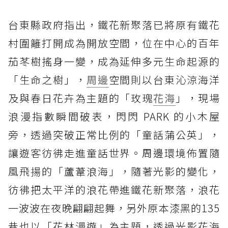
台東縣政府指出，鐵花新聚落已將原有鐵花
村圍籬打開成為開放空間，位在中心的百年
茄苳樹搖身一變，成為延伸多元生命起源的
「生命之樹」，
周邊
空間則以台東沁涼海洋
及與春日花卉為主題的「玫瑰
花海
」，現場
浪漫指數瞬間破表，閃閃 PARK 的小木屋
旁，透過突破正常比例的「童話蒲公英」，
讓遊客彷彿走進童話世界。周邊環境佈置隨
風飛揚的「蘆葦浪海」，隨著光影的變化，
彷彿把太平洋的浪花帶進鐵花新聚落，浪花
一波波在夜晚翩翩起舞，另外原本漆黑的135
巷也以「花林漫遊」為主題，透過光影花海