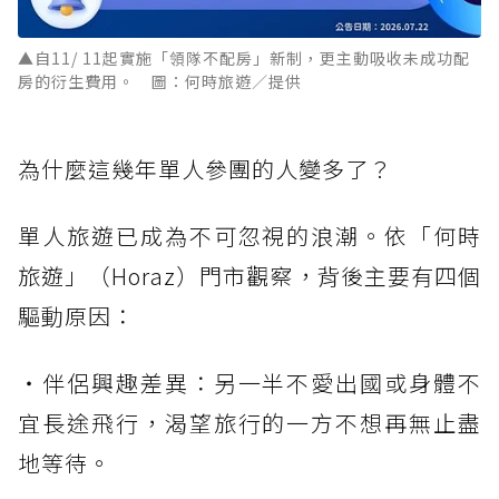
▲自11/ 11起實施「領隊不配房」新制，更主動吸收未成功配
房的衍生費用。 圖：何時旅遊／提供
為什麼這幾年單人參團的人變多了？
單人旅遊已成為不可忽視的浪潮。依「何時
旅遊」（Horaz）門市觀察，背後主要有四個
驅動原因：
・伴侶興趣差異：另一半不愛出國或身體不
宜長途飛行，渴望旅行的一方不想再無止盡
地等待。