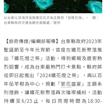
以台東沁涼海洋及與春日花卉為主題的「玫瑰花海」。 圖：
台東縣政府交通及觀光發展處／提供
【旅奇傳媒/編輯部報導】台東縣政府2023年
聖誕節至今年元宵節，首度在鐵花新聚落推
出「鐵花燈之祭」活動，得到鄉親及遊客熱
烈迴響，成為台東最熱門打卡景點。縣府將
從即日起推出「2024鐵花燈之祭」，再以百
年茄苳樹為中心，規劃「
繁花
盛宴」主題系
列燈飾，讓鐵花新聚落再次璀璨繽紛，活動
持續至6/25止，每日亮燈時間為18:30-