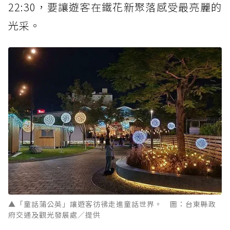
22:30，要讓遊客在鐵花新聚落感受最亮麗的
光采。
▲「童話蒲公英」讓遊客彷彿走進童話世界。 圖：台東縣政
府交通及觀光發展處／提供