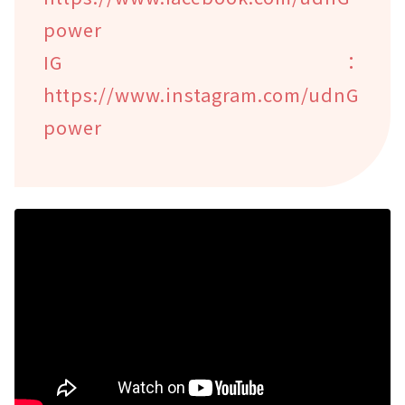
power
IG：
https://www.instagram.com/udnG
power