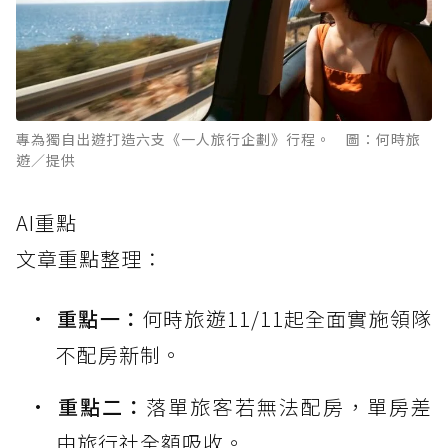
專為獨自出遊打造六支《一人旅行企劃》行程。 圖：何時旅
遊／提供
AI重點
文章重點整理：
重點一：
何時旅遊11/11起全面實施領隊
不配房新制。
重點二：
落單旅客若無法配房，單房差
由旅行社全額吸收。