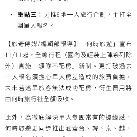
重點三：
另推6地一人旅行企劃，主打全
團單人報名。
【旅奇傳媒/編輯部報導】「何時旅遊」宣布
11/11起，全線行程（國內及輕裝上陣系列除
外）實施「領隊不配房」新制。更打破過去
一人報名須擔心單人房差造成的旅費負擔，
未來若落單旅客無法成功配房，衍生費用將
由何時
旅行社
全額吸收。
此外，為徹底解決單人參團常有的邊緣感，
何時旅遊更同步推出涵蓋台、韓、泰、越、