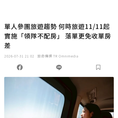
助點數即不得撤銷，單筆贊助最低點數為30
點，最高點數沒有上限。
U 利點數 1 點 = NTD 1 元。
單人參團旅遊趨勢 何時旅遊11/11起
實施「領隊不配房」 落單更免收單房
確認送出
差
我已詳閱贊助說明，且同意站方的使用條款。
2026-07-31 21:02
旅奇傳媒 TR Omnimedia
您當前剩餘 U 利點數：
0
點；前往
購買點數