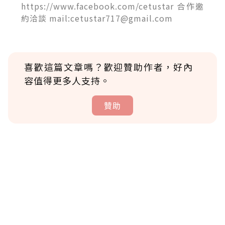
https://www.facebook.com/cetustar 合作邀
約洽談 mail:cetustar717@gmail.com
喜歡這篇文章嗎？歡迎贊助作者，好內
容值得更多人支持。
贊助
贊助說明
為了鼓勵作者持續創作更好的內容，會員可以
使用「贊助」功能實質回饋給喜愛的作者。可
將您認為適合的點數贈送給作者，一旦使用贊