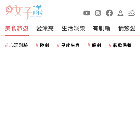
美食旅遊
愛漂亮
生活娛樂
有肌勵
情慾愛
心理測驗
陸劇
星座生肖
韓劇
彩妝保養