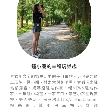
鍾小殷的幸福玩樂趣
喜歡用文字紀錄生活中的任何事物。身份是普通
上班族、鍾小姐、林太太與苳苳媽。食尚玩家駐
站部落客、媽媽經駐站作家、暢NEWS駐站作
家。七年級中段班，一家三口，帶著小孩在現實
裡，努力樂活。 部落格:http://cetustar.com
粉絲團:鍾小殷幸福玩樂趣