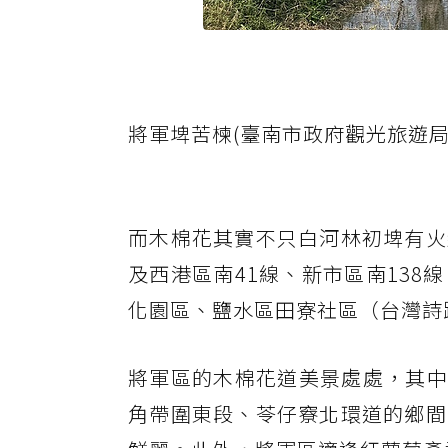
將軍埤苦楝(臺南市政府觀光旅遊局
而木棉花其實不只白河林初埤有火
及西港區南41線、新市區南13
化園區、鹽水區田寮社區（台灣詩
將軍區的木棉花道美景處處，其中
角帶圍東段、苓仔竂北環道的鄉間