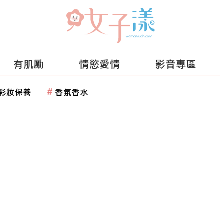
有肌勵
情慾愛情
影音專區
彩妝保養
香氛香水