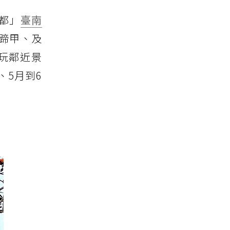
都」
臺南
蹄甲、及
玩鄰近景
、5月到6