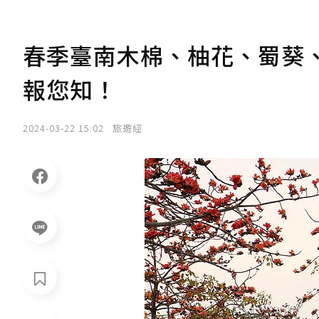
春季臺南木棉、柚花、蜀葵
報您知！
2024-03-22 15:02
旅遊經