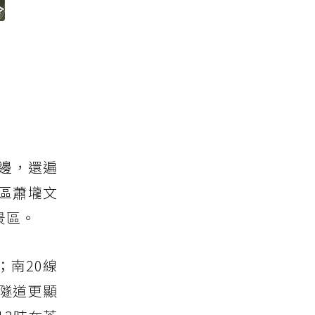
邊，還遍
里區蕭壠文
景區。
；南20線
隧道更顯