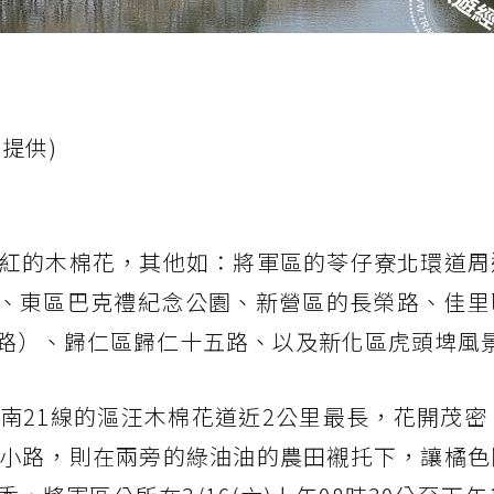
提供)
紅的木棉花，其他如：將軍區的苓仔寮北環道周
8線、東區巴克禮紀念公園、新營區的長榮路、佳
路）、歸仁區歸仁十五路、以及新化區虎頭埤風
南21線的漚汪木棉花道近2公里最長，花開茂密
小路，則在兩旁的綠油油的農田襯托下，讓橘色