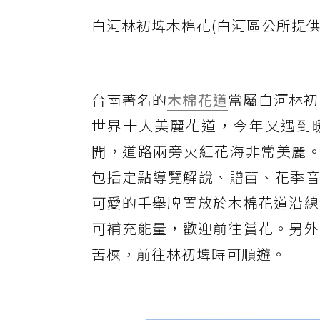
白河林初埤木棉花(白河區公所提供
台南著名的
木棉花道
當屬白河林初
世界十大美麗花道，今年又遇到
開，道路兩旁火紅花海非常美麗。白河
包括定點導覽解說、贈苗、花季音
可愛的手舉牌置放於木棉花道沿線
可補充能量，歡迎前往賞花。另外
苦楝，前往林初埤時可順遊。