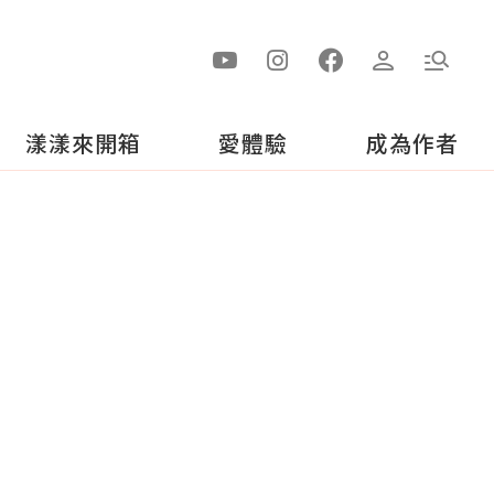
漾漾來開箱
愛體驗
成為作者