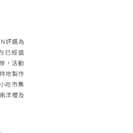
N評選為
在已經盛
舉辦，活動
特地製作
小吃市集
南洋櫻及