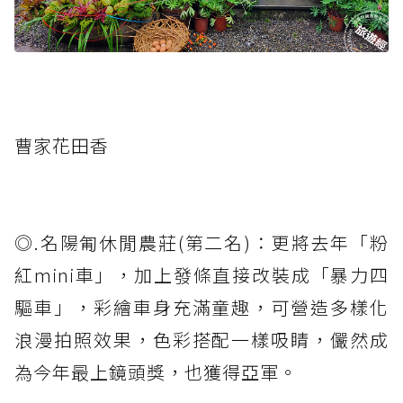
曹家花田香
◎.名陽匍休閒農莊(第二名)：更將去年「粉
紅mini車」，加上發條直接改裝成「暴力四
驅車」，彩繪車身充滿童趣，可營造多樣化
浪漫拍照效果，色彩搭配一樣吸睛，儼然成
為今年最上鏡頭獎，也獲得亞軍。