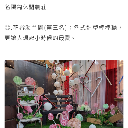
名陽匍休閒農莊
◎.花谷海芋園(第三名)：各式造型棒棒糖，
更讓人想起小時候的最愛。