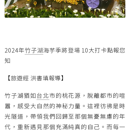
2024年
竹子湖
海芋季將登場 10大打卡點報您
知
【旅遊經 洪書瑱報導】
竹子湖猶如
台北
市的桃花源，脫離都市的喧
囂，感受大自然的神秘力量。這裡彷彿是時
光隧道，帶領我們回歸至那個無憂無慮的年
代，重新遇見那個充滿純真的自己。而每一