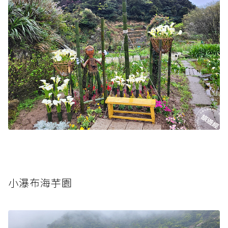
小瀑布海芋園