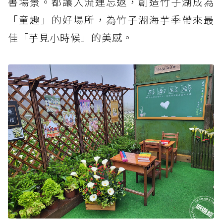
書場景。都讓人流連忘返，創造竹子湖成為
「童趣」的好場所，為竹子湖海芋季帶來最
佳「芋見小時候」的美感。