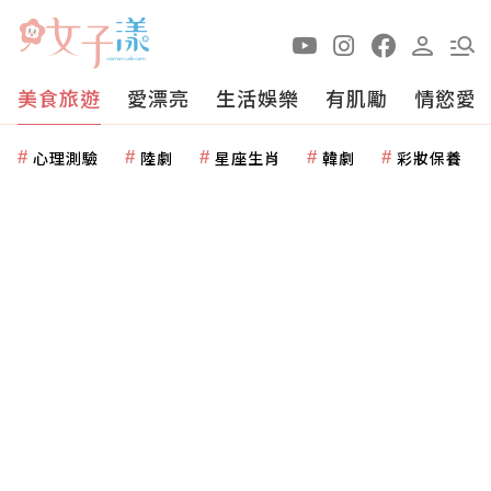
美食旅遊
愛漂亮
生活娛樂
有肌勵
情慾愛
心理測驗
陸劇
星座生肖
韓劇
彩妝保養