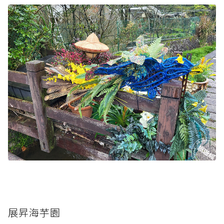
展昇海芋園