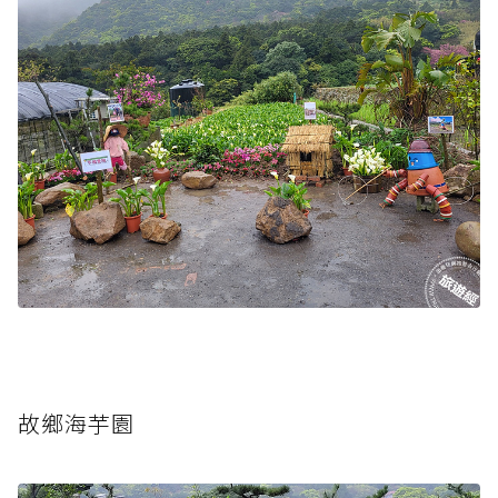
故鄉海芋園