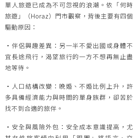
單人旅遊已成為不可忽視的浪潮。依「何時
旅遊」（Horaz）門市觀察，背後主要有四個
驅動原因：
・伴侶興趣差異：另一半不愛出國或身體不
宜長途飛行，渴望旅行的一方不想再無止盡
地等待。
・人口結構改變：晚婚、不婚比例上升，許
多具備經濟能力與時間的單身族群，卻苦於
找不到合適的旅伴。
・安全與風險外包：安全成本意識提高，尤
其女性旅客傾向利用「跟團」將語言、交