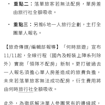
重點二：
落單旅客若無法配房，單房差
由旅行社全額吸收。
重點三：
另推6地一人旅行企劃，主打全
團單人報名。
【旅奇傳媒/編輯部報導】「何時旅遊」宣布
11/11起，全線行程（國內及輕裝上陣系列除
外）實施「領隊不配房」新制。更打破過去
一人報名須擔心單人房差造成的旅費負擔，
未來若落單旅客無法成功配房，衍生費用將
由何時
旅行社
全額吸收。
此外，為徹底解決單人參團常有的邊緣感，