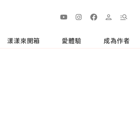
漾漾來開箱
愛體驗
成為作者