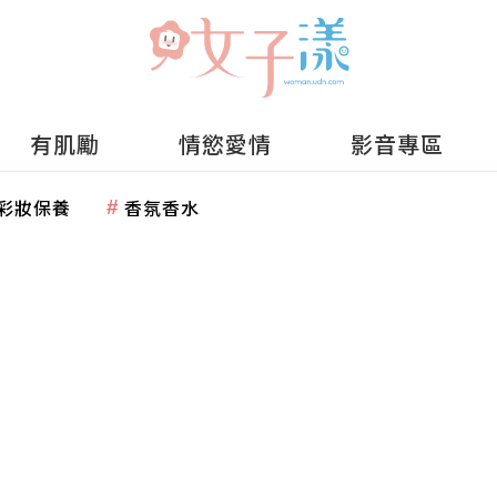
有肌勵
情慾愛情
影音專區
彩妝保養
香氛香水