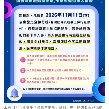
▲自11/ 11起實施「領隊不配房」新制，更主動吸收未成功配