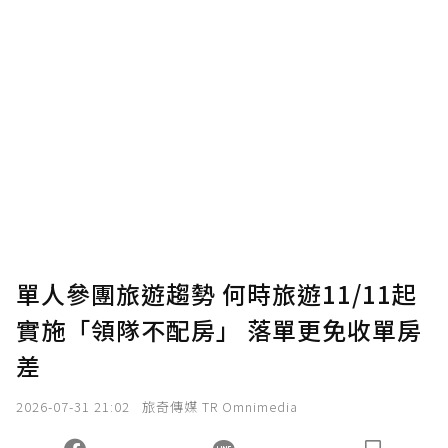
單人參團旅遊趨勢 何時旅遊11/11起
實施「領隊不配房」 落單更免收單房
差
2026-07-31 21:02
旅奇傳媒 TR Omnimedia