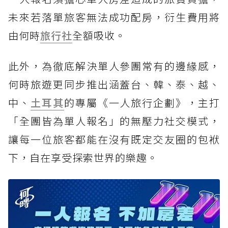
未來若落單旅客無法成功配房，衍生費用將
由何時
旅行社
全額吸收。
此外，為徹底解決單人參團常有的邊緣感，
何時旅遊更同步推出涵蓋台、韓、泰、越、
中、
土耳其
的專屬《一人旅行企劃》，主打
「全團皆為單人報名」的無壓力社交模式，
讓每一位旅客都能在沒有既定交友圈的包袱
下，自在享受探索世界的樂趣。