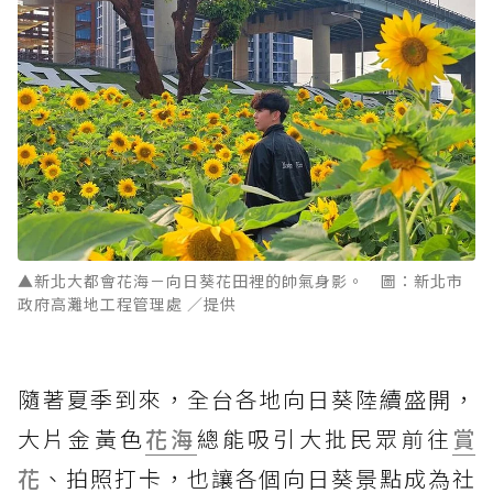
▲新北大都會花海－向日葵花田裡的帥氣身影。 圖：新北市
政府高灘地工程管理處 ／提供
隨著夏季到來，全台各地向日葵陸續盛開，
大片金黃色
花海
總能吸引大批民眾前往
賞
花
、拍照打卡，也讓各個向日葵景點成為社