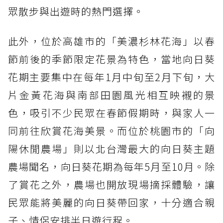
眾散步與出遊時的熱門選擇。
此外，位於高雄市的「美濃杉林花海」以春
節前後的季節限定花景為特色，當地向日葵
花期主要集中在每年1月中旬至2月下旬，大
片金黃花海與南部田園風光相互映襯的景
色，吸引不少民眾在春節假期時，與家人一
同前往欣賞花海美景。而位於桃園市的「向
陽休閒農場」則以北台灣最大的向日葵主題
農場聞名，向日葵花期為每年5月至10月。除
了賞花之外，農場也開放現場摘採體驗，讓
民眾能將美麗的向日葵帶回家，十分適合親
子、情侶安排半日遊行程。