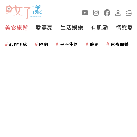
美食旅遊
愛漂亮
生活娛樂
有肌勵
情慾愛
心理測驗
陸劇
星座生肖
韓劇
彩妝保養