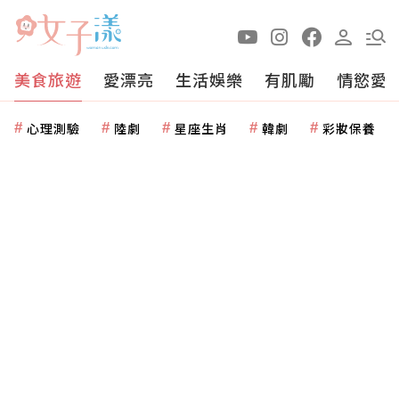
美食旅遊
愛漂亮
生活娛樂
有肌勵
情慾愛
心理測驗
陸劇
星座生肖
韓劇
彩妝保養