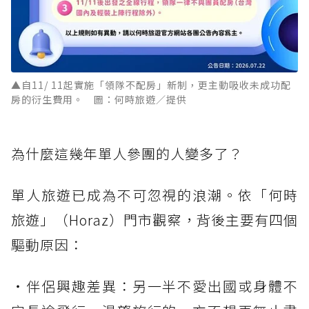
▲自11/ 11起實施「領隊不配房」新制，更主動吸收未成功配
房的衍生費用。 圖：何時旅遊／提供
為什麼這幾年單人參團的人變多了？
單人旅遊已成為不可忽視的浪潮。依「何時
旅遊」（Horaz）門市觀察，背後主要有四個
驅動原因：
・伴侶興趣差異：另一半不愛出國或身體不