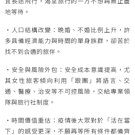
宜長途飛行，渴望旅行的一方不想再無止盡
地等待。
・人口結構改變：晚婚、不婚比例上升，許
多具備經濟能力與時間的單身族群，卻苦於
找不到合適的旅伴。
・安全與風險外包：安全成本意識提高，尤
其女性旅客傾向利用「跟團」將語言、交
通、醫療、治安等不可控風險，交給專業領
隊與旅行社制度。
・時間價值重估：疫情後大眾對於「活在當
下」的感受更深，不願再等所有條件都備齊