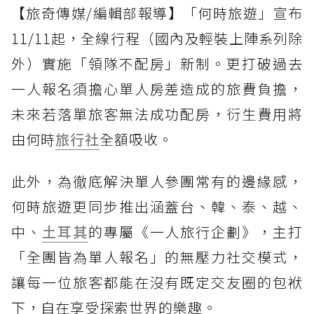
【旅奇傳媒/編輯部報導】「何時旅遊」宣布
11/11起，全線行程（國內及輕裝上陣系列除
外）實施「領隊不配房」新制。更打破過去
一人報名須擔心單人房差造成的旅費負擔，
未來若落單旅客無法成功配房，衍生費用將
由何時
旅行社
全額吸收。
此外，為徹底解決單人參團常有的邊緣感，
何時旅遊更同步推出涵蓋台、韓、泰、越、
中、
土耳其
的專屬《一人旅行企劃》，主打
「全團皆為單人報名」的無壓力社交模式，
讓每一位旅客都能在沒有既定交友圈的包袱
下，自在享受探索世界的樂趣。