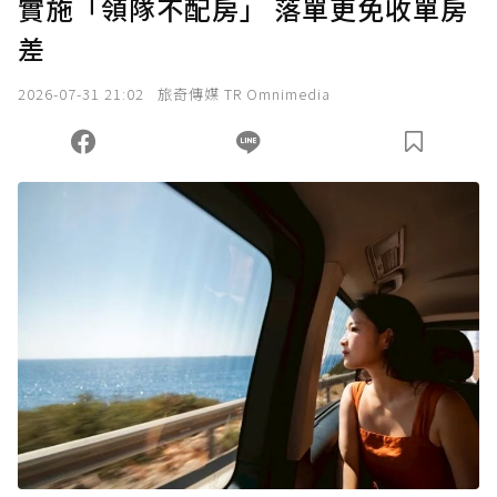
實施「領隊不配房」 落單更免收單房
確認送出
差
我已詳閱贊助說明，且同意站方的使用條款。
2026-07-31 21:02
旅奇傳媒 TR Omnimedia
您當前剩餘 U 利點數：
0
點；前往
購買點數