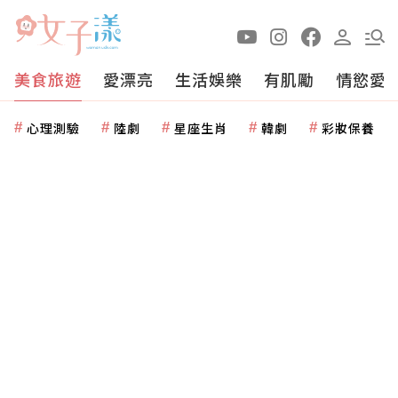
美食旅遊
愛漂亮
生活娛樂
有肌勵
情慾愛
心理測驗
陸劇
星座生肖
韓劇
彩妝保養