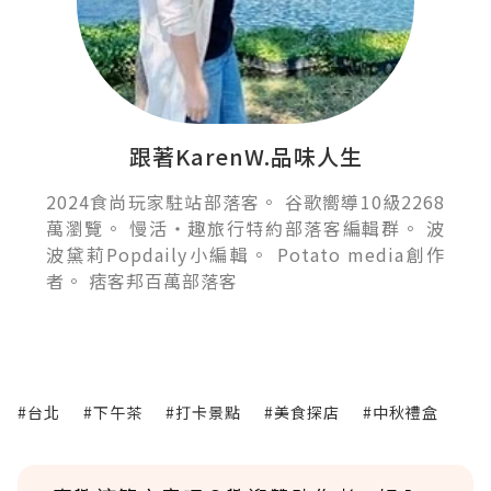
跟著KarenW.品味人生
2024食尚玩家駐站部落客。 谷歌嚮導10級2268
萬瀏覽。 慢活‧趣旅行特約部落客編輯群。 波
波黛莉Popdaily小編輯。 Potato media創作
者。 痞客邦百萬部落客
#台北
#下午茶
#打卡景點
#美食探店
#中秋禮盒