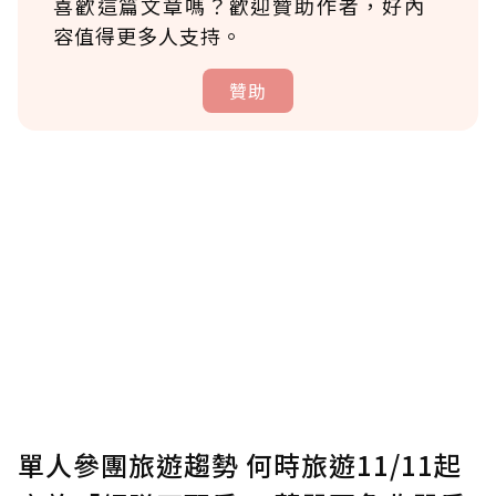
喜歡這篇文章嗎？歡迎贊助作者，好內
容值得更多人支持。
贊助
贊助說明
為了鼓勵作者持續創作更好的內容，會員可以
使用「贊助」功能實質回饋給喜愛的作者。可
將您認為適合的點數贈送給作者，一旦使用贊
助點數即不得撤銷，單筆贊助最低點數為30
點，最高點數沒有上限。
U 利點數 1 點 = NTD 1 元。
單人參團旅遊趨勢 何時旅遊11/11起