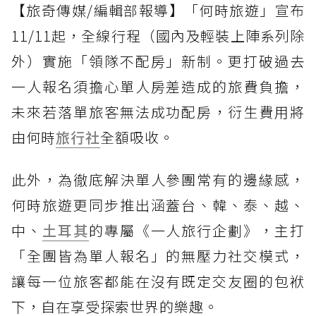
【旅奇傳媒/編輯部報導】「何時旅遊」宣布
11/11起，全線行程（國內及輕裝上陣系列除
外）實施「領隊不配房」新制。更打破過去
一人報名須擔心單人房差造成的旅費負擔，
未來若落單旅客無法成功配房，衍生費用將
由何時
旅行社
全額吸收。
此外，為徹底解決單人參團常有的邊緣感，
何時旅遊更同步推出涵蓋台、韓、泰、越、
中、
土耳其
的專屬《一人旅行企劃》，主打
「全團皆為單人報名」的無壓力社交模式，
讓每一位旅客都能在沒有既定交友圈的包袱
下，自在享受探索世界的樂趣。