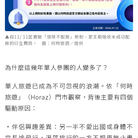
▲自11/ 11起實施「領隊不配房」新制，更主動吸收未成功配
房的衍生費用。 圖：何時旅遊／提供
為什麼這幾年單人參團的人變多了？
單人旅遊已成為不可忽視的浪潮。依「何時
旅遊」（Horaz）門市觀察，背後主要有四個
驅動原因：
・伴侶興趣差異：另一半不愛出國或身體不
宜長途飛行，渴望旅行的一方不想再無止盡