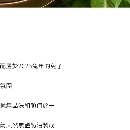
配屬於2023兔年的兔子
節氛圍
盒就集品味和顏值於一
西蘭天然無鹽奶油製成