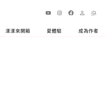
漾漾來開箱
愛體驗
成為作者