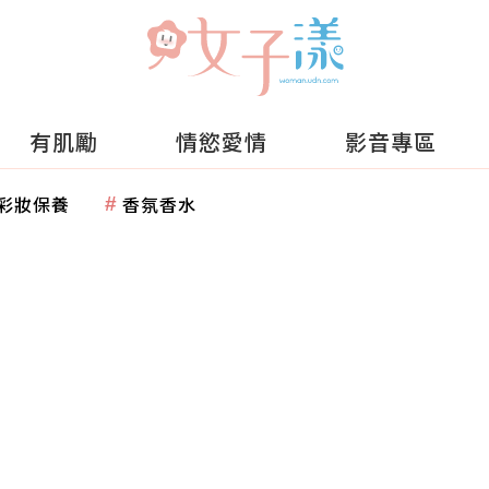
有肌勵
情慾愛情
影音專區
彩妝保養
香氛香水