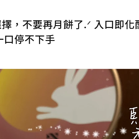
選擇，不要再月餅了.ᐟ 入口即化
一口停不下手