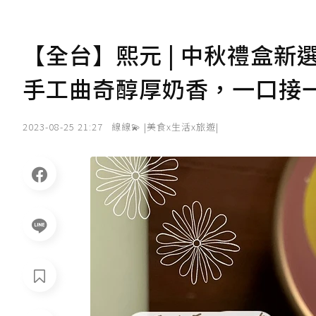
【全台】熙元 | 中秋禮盒新
手工曲奇醇厚奶香，一口接
2023-08-25 21:27
線線💫 |美食x生活x旅遊|