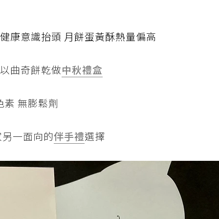
健康意識抬頭 月餅蛋黃酥熱量偏高
改以曲奇餅乾做
中秋禮盒
色素 無膨鬆劑
家另一面向的
伴手禮
選擇