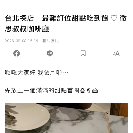
台北探店｜最難訂位甜點吃到飽 ♡ 徹
思叔叔咖啡廳
2023-08-08 15:19
薯片波比
嗨嗨大家好 我薯片啦～
先放上一個滿滿的甜點首圖🍮🍦🍰