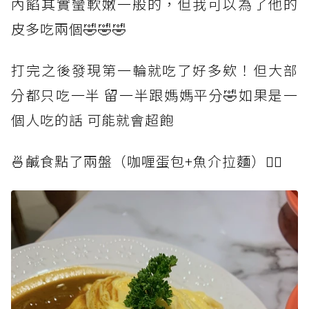
內餡其實蠻軟嫩一般的，但我可以為了他的
皮多吃兩個🤣🤣🤣
打完之後發現第一輪就吃了好多欸！但大部
分都只吃一半 留一半跟媽媽平分🤣如果是一
個人吃的話 可能就會超飽
🍜鹹食點了兩盤（咖喱蛋包+魚介拉麵）👇🏻