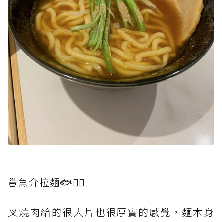
🍜魚介拉麵🐟👆🏻
叉燒肉給的很大片也很厚實的感覺，麵本身