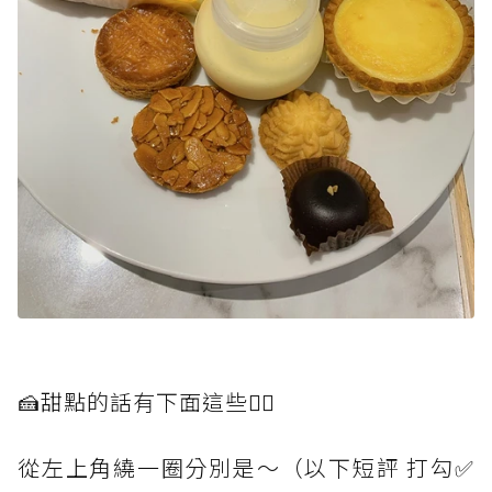
🍰甜點的話有下面這些👇🏻
從左上角繞一圈分別是～（以下短評 打勾✅