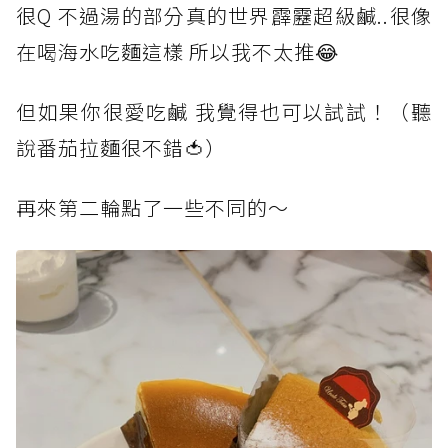
很Q 不過湯的部分真的世界霹靂超級鹹..很像
在喝海水吃麵這樣 所以我不太推😂
但如果你很愛吃鹹 我覺得也可以試試！（聽
說番茄拉麵很不錯🍅）
再來第二輪點了一些不同的～