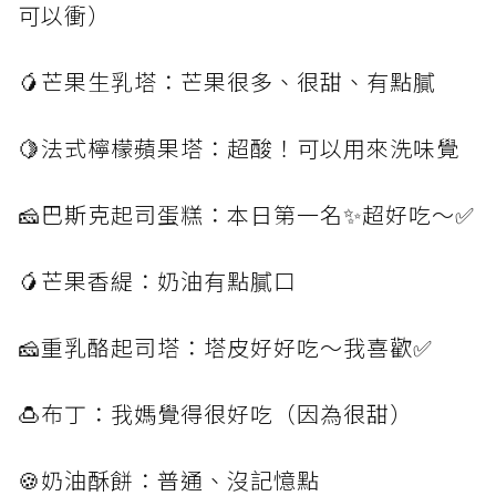
可以衝）
🥭芒果生乳塔：芒果很多、很甜、有點膩
🍋法式檸檬蘋果塔：超酸！可以用來洗味覺
🧀️巴斯克起司蛋糕：本日第一名✨超好吃～✅
🥭芒果香緹：奶油有點膩口
🧀️重乳酪起司塔：塔皮好好吃～我喜歡✅
🍮布丁：我媽覺得很好吃（因為很甜）
🍪奶油酥餅：普通、沒記憶點