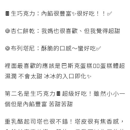
🍫生巧克力：內餡很豐富✨很好吃！！✅
🍪杏仁餅乾：我媽也很喜歡、但我覺得超甜
🍪布列塔尼：酥脆的口感～蠻好吃✅
裡面最喜歡的應該是巴斯克蛋糕👆🏻蛋糕體超
濕潤 不會太甜 冰冰的入口即化✨
第二名是生巧克力🍫超級好吃！雖然小小一
個但是內餡豐富 苦甜苦甜
重乳酪起司塔也很不錯！塔皮很有焦香感，