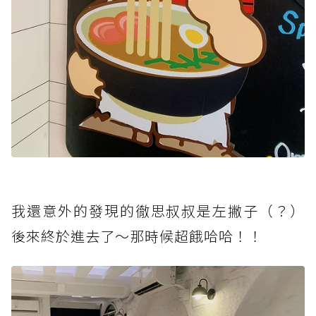
我還意外的發現的徹思叔叔是左撇子（？）
後來終於進去了～那時候超餓哈哈！！