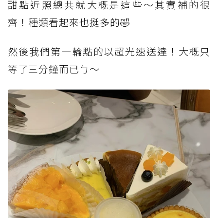
甜點近照總共就大概是這些～其實補的很
齊！種類看起來也挺多的🤣
然後我們第一輪點的以超光速送達！大概只
等了三分鐘而已ㄅ～