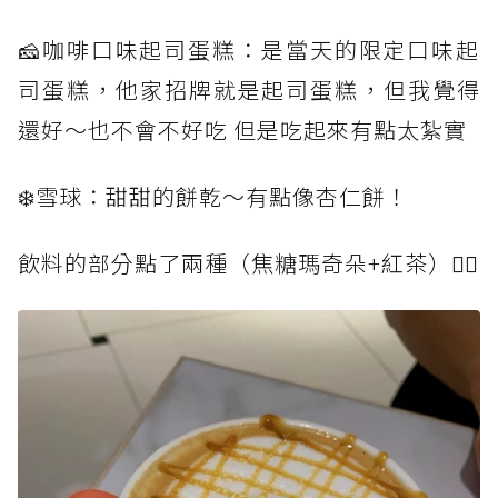
🧀️咖啡口味起司蛋糕：是當天的限定口味起
司蛋糕，他家招牌就是起司蛋糕，但我覺得
還好～也不會不好吃 但是吃起來有點太紮實
❄️雪球：甜甜的餅乾～有點像杏仁餅！
飲料的部分點了兩種（焦糖瑪奇朵+紅茶）👇🏻