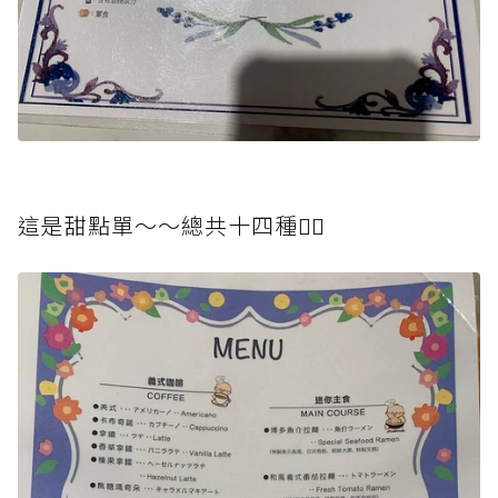
這是甜點單～～總共十四種👆🏻