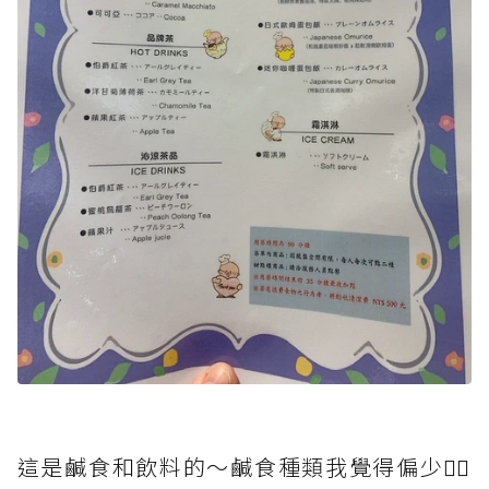
這是鹹食和飲料的～鹹食種類我覺得偏少👆🏻