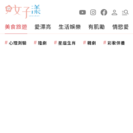
美食旅遊
愛漂亮
生活娛樂
有肌勵
情慾愛
心理測驗
陸劇
星座生肖
韓劇
彩妝保養