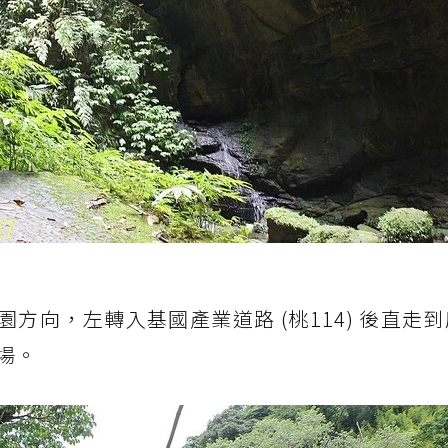
公園方向，左轉入基國產業道路 (桃114) 後直走
場。