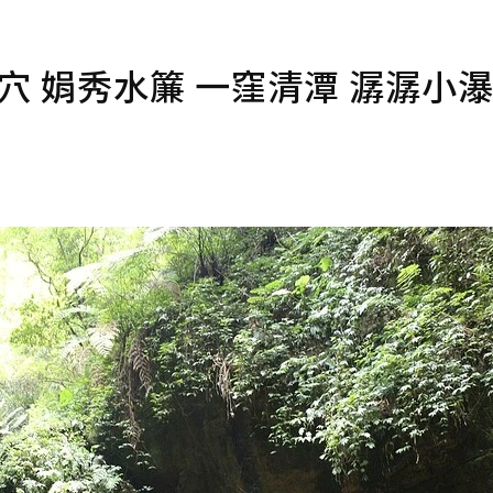
穴 娟秀水簾 一窪清潭 潺潺小