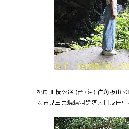
桃園北橫公路 (台7線) 往角板山
以看見三民蝙蝠洞步道入口及停車