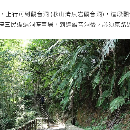
，上行可到觀音洞 (秋山清泉岩觀音洞)，這段
若車停三民蝙蝠洞停車場，到達觀音洞後，必須原路