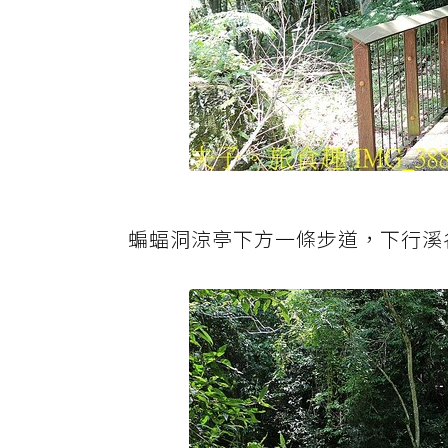
蝙蝠洞涼亭下方一條步道，下行溪谷