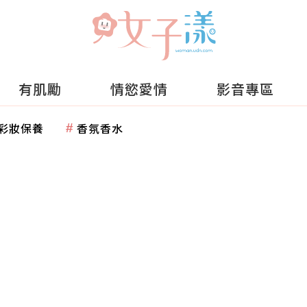
有肌勵
情慾愛情
影音專區
彩妝保養
香氛香水