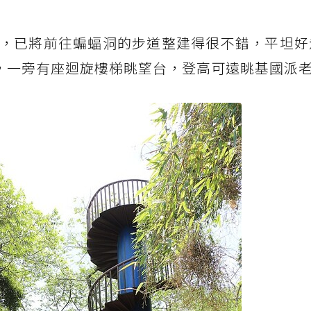
，已將前往蝙蝠洞的步道整建得很不錯，平坦好
亭，一旁有座迴旋樓梯眺望台，登高可遠眺基國派