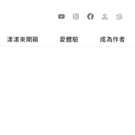
漾漾來開箱
愛體驗
成為作者