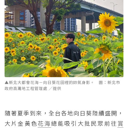
▲新北大都會花海－向日葵花田裡的帥氣身影。 圖：新北市
政府高灘地工程管理處 ／提供
隨著夏季到來，全台各地向日葵陸續盛開，
大片金黃色
花海
總能吸引大批民眾前往
賞