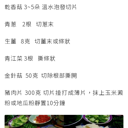
乾香菇 3~5朵 溫水泡發切片
青蔥 2根 切蔥末
生薑 8克 切薑末或條狀
青江菜 3根 撕條狀
金針菇 50克 切除根部撕開
豬肉片 300克 切片捶打成薄片，抹上玉米澱
粉或地瓜粉靜置10分鐘