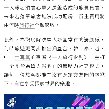
一人報名須擔心單人房差造成的旅費負擔，
未來若落單旅客無法成功配房，衍生費用將
由何時
旅行社
全額吸收。
此外，為徹底解決單人參團常有的邊緣感，
何時旅遊更同步推出涵蓋台、韓、泰、越、
中、
土耳其
的專屬《一人旅行企劃》，主打
「全團皆為單人報名」的無壓力社交模式，
讓每一位旅客都能在沒有既定交友圈的包袱
下，自在享受探索世界的樂趣。