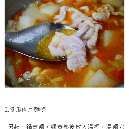
2.冬瓜肉片麵條
另起一鍋煮麵，麵煮熟後放入湯裡，湯麵完