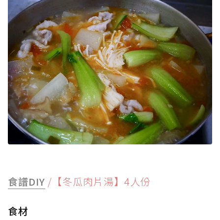
食譜DIY
/【冬瓜肉片湯】4人份
食材