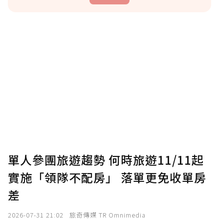
贊助說明
為了鼓勵作者持續創作更好的內容，會員可以
使用「贊助」功能實質回饋給喜愛的作者。可
將您認為適合的點數贈送給作者，一旦使用贊
助點數即不得撤銷，單筆贊助最低點數為30
點，最高點數沒有上限。
U 利點數 1 點 = NTD 1 元。
單人參團旅遊趨勢 何時旅遊11/11起
實施「領隊不配房」 落單更免收單房
確認送出
差
我已詳閱贊助說明，且同意站方的使用條款。
2026-07-31 21:02
旅奇傳媒 TR Omnimedia