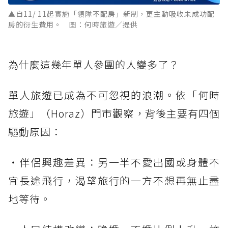
▲自11/ 11起實施「領隊不配房」新制，更主動吸收未成功配
房的衍生費用。 圖：何時旅遊／提供
為什麼這幾年單人參團的人變多了？
單人旅遊已成為不可忽視的浪潮。依「何時
旅遊」（Horaz）門市觀察，背後主要有四個
驅動原因：
・伴侶興趣差異：另一半不愛出國或身體不
宜長途飛行，渴望旅行的一方不想再無止盡
地等待。