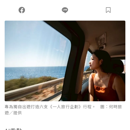
您當前剩餘 U 利點數：
0
點；前往
購買點數
專為獨自出遊打造六支《一人旅行企劃》行程。 圖：何時旅
遊／提供