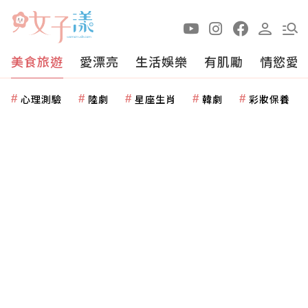
美食旅遊
愛漂亮
生活娛樂
有肌勵
情慾愛
心理測驗
陸劇
星座生肖
韓劇
彩妝保養