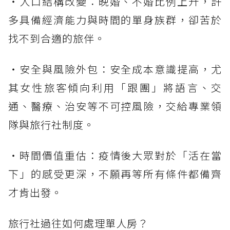
・人口結構改變：晚婚、不婚比例上升，許
多具備經濟能力與時間的單身族群，卻苦於
找不到合適的旅伴。
・安全與風險外包：安全成本意識提高，尤
其女性旅客傾向利用「跟團」將語言、交
通、醫療、治安等不可控風險，交給專業領
隊與旅行社制度。
・時間價值重估：疫情後大眾對於「活在當
下」的感受更深，不願再等所有條件都備齊
才肯出發。
旅行社過往如何處理單人房？