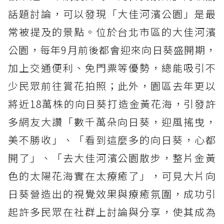
話題討論，可以發現「大佳河濱公園」是最
常被提及的景點。位於台北市區的大佳河濱
公園，每年9月前後都會迎來向日葵盛開期，
加上交通便利、免門票等優勢，總能吸引不
少民眾前往賞花拍照；此外，園區去年更以
將近18萬株的向日葵打造金黃花海，引發許
多網友大讚「數千萬朵向日葵，迎風搖曳，
美不勝收」、「看到這麼多的向日葵，心都
開了」、「去大佳河濱公園散步，整片金黃
色的太陽花海實在太療癒了」，可見大片向
日葵營造出的視覺效果與療癒氛圍，成功引
起許多民眾在社群上討論與分享，使其成為