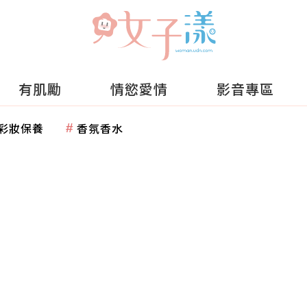
有肌勵
情慾愛情
影音專區
彩妝保養
香氛香水