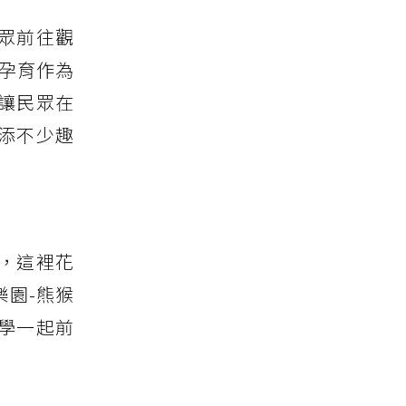
眾前往觀
的孕育作為
讓民眾在
添不少趣
，這裡花
園-熊猴
學一起前