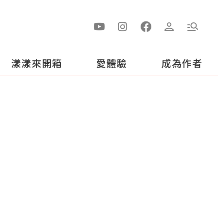
漾漾來開箱
愛體驗
成為作者