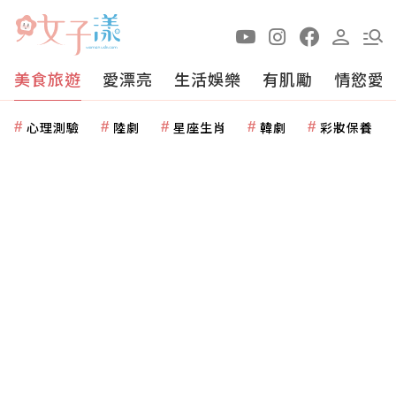
美食旅遊
愛漂亮
生活娛樂
有肌勵
情慾愛
心理測驗
陸劇
星座生肖
韓劇
彩妝保養