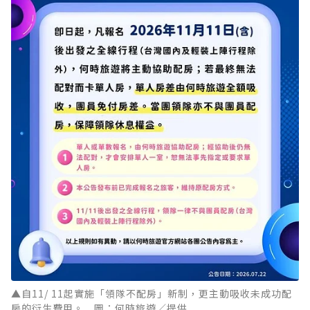
▲自11/ 11起實施「領隊不配房」新制，更主動吸收未成功配
房的衍生費用。 圖：何時旅遊／提供