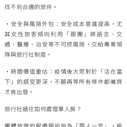
找不到合適的旅伴。
・安全與風險外包：安全成本意識提高，尤
其女性旅客傾向利用「跟團」將語言、交
通、醫療、治安等不可控風險，交給專業領
隊與旅行社制度。
・時間價值重估：疫情後大眾對於「活在當
下」的感受更深，不願再等所有條件都備齊
才肯出發。
旅行社過往如何處理單人房？
團體旅遊的報價預設皆為「兩人一室」，房