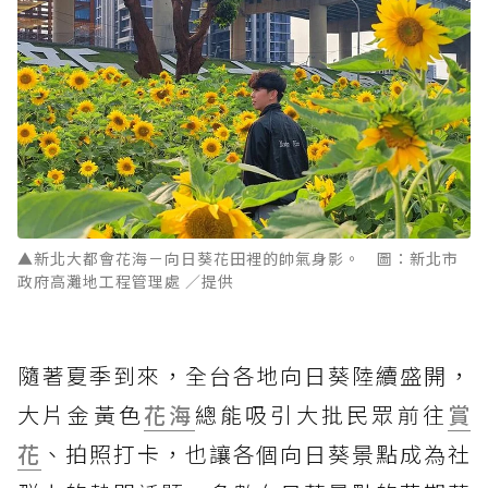
▲新北大都會花海－向日葵花田裡的帥氣身影。 圖：新北市
政府高灘地工程管理處 ／提供
隨著夏季到來，全台各地向日葵陸續盛開，
大片金黃色
花海
總能吸引大批民眾前往
賞
花
、拍照打卡，也讓各個向日葵景點成為社