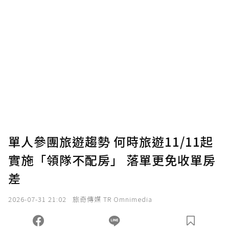
單人參團旅遊趨勢 何時旅遊11/11起
實施「領隊不配房」 落單更免收單房
差
2026-07-31 21:02
旅奇傳媒 TR Omnimedia