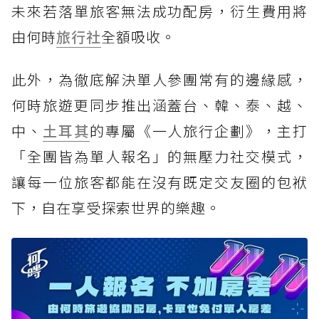
未來若落單旅客無法成功配房，衍生費用將
由何時
旅行社
全額吸收。
此外，為徹底解決單人參團常有的邊緣感，
何時旅遊更同步推出涵蓋台、韓、泰、越、
中、
土耳其
的專屬《一人旅行企劃》，主打
「全團皆為單人報名」的無壓力社交模式，
讓每一位旅客都能在沒有既定交友圈的包袱
下，自在享受探索世界的樂趣。