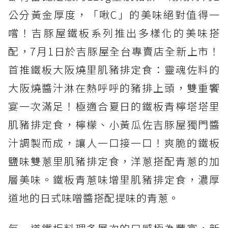
公分黃金厚度，「啾C」的美味絕對值得一
嚐！吉豚屋鐵板系列推出多樣化的美味搭
配，7月1日於吉豚屋全台專賣店全新上市！
首推鐵板大阪燒里肌豬排定食：靈魂佐料的
大阪燒醬汁淋在熱呼呼的豬排上頭，雙重饗
宴一次滿足！極適合夏日的鐵板青檸塔塔里
肌豬排定食，檸檬、小黃瓜佐吉豚屋獨門醬
汁調製而成，讓人一口接一口！爽脆的鐵板
鹽味雙蔥里肌豬排定食，洋蔥搭配青蔥的加
層美味。鐵板青蔥味增里肌豬排定食，濃厚
道地的日式味噌醬搭配提味的青蔥。