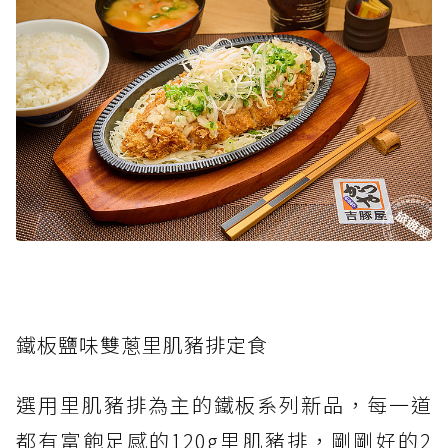
鐵板鹽味雙蔥里肌豬排定食
選用里肌豬排為主的鐵板系列新品，每一道
都有富飽足感的120g里肌豬排，剛剛好的2