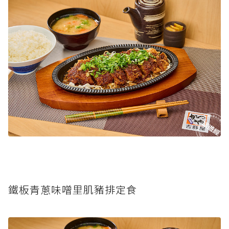
鐵板青蔥味噌里肌豬排定食