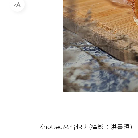
Knotted來台快閃(攝影：洪書瑱)