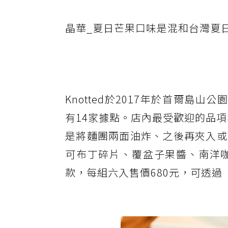
晶華_夏日芒果口味是混和台灣夏
Knotted於2017年於首爾島
有14家據點。店內最受歡迎的品項非K
是將麵團兩面油炸、之後再夾入或
可布丁碎片、覆盆子果醬、南洋
款，每組六入售價680元，可透