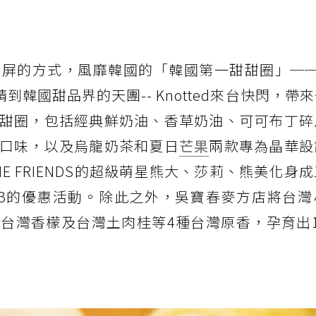
屏的方式，風靡韓國的「韓國第一甜甜圈」──Kn
到韓國甜品界的天團-- Knotted來台快閃，帶
甜圈，包括經典鮮奶油、香草奶油、可可布丁碎
口味，以及烏龍奶茶和夏日
芒果
兩款專為晶華設
NE FRIENDS的超級萌星熊大、莎莉、熊美化身
3的優惠活動。除此之外，吳寶春麥方店將台灣
台灣香檬及台灣土肉桂等4種台灣原香，孕育出1