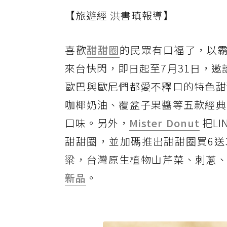
【旅遊經 洪書瑱報導】
喜歡
甜甜圈
的民眾有口福了，以霸
來台快閃，即日起至7月31日，邀請
歐巴與歐尼們都愛不釋口的特色甜
咖椰奶油、覆盆子果醬等五款經典
口味。另外，
Mister Donut
把LI
甜甜圈，並加碼推出甜甜圈買6送
粱，台灣原生植物山芹菜、刺蔥、
新品
。