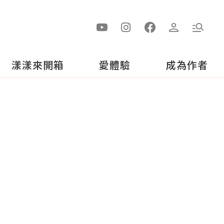
漾漾來開箱
愛體驗
成為作者