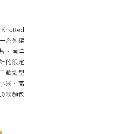
otted
來一系列讓
片、南洋
計的限定
成三款造型
小米、高
0款麵包