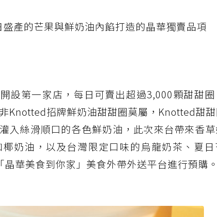
日盛產的芒果與鮮奶油內餡打造的晶華獨賣品項
山公園開設第一家店，每日可賣出超過3,000顆甜甜
notted招牌鮮奶油甜甜圈莫屬，Knotted甜
灌入絲滑順口的各色鮮奶油，此次來台帶來香草
咖椰奶油，以及台灣限定口味的烏龍奶茶、夏日
過「晶華美食到你家」美食外帶外送平台進行預購