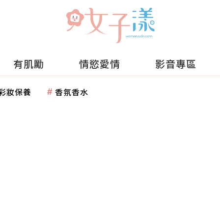
有肌勵
情慾愛情
影音專區
彩妝保養
香氛香水