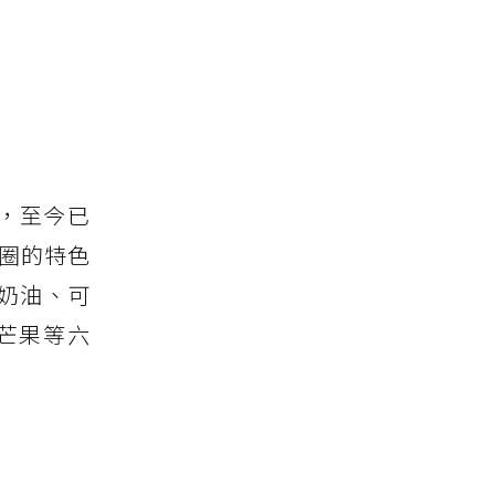
圈，至今已
甜圈的特色
奶油、可
芒果等六
。