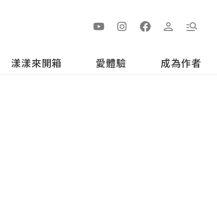
漾漾來開箱
愛體驗
成為作者