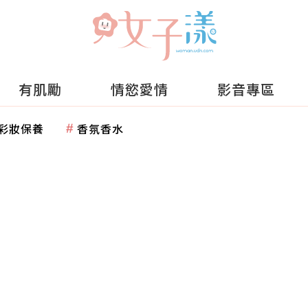
有肌勵
情慾愛情
影音專區
彩妝保養
香氛香水