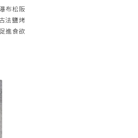
瀑布松阪
古法鹽烤
促進食欲