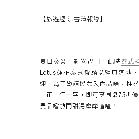
【旅遊經 洪書瑱報導】
夏日炎炎，影響胃口，此時
泰式
Lotus蓮花泰式餐廳以經典道
迎，為了邀請民眾入內品嚐，推尋
「花」任一字，即可享同桌75折
費品嚐熱門甜湯摩摩喳喳！