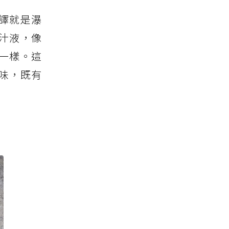
譯就是瀑
汁液，像
一樣。這
味，既有