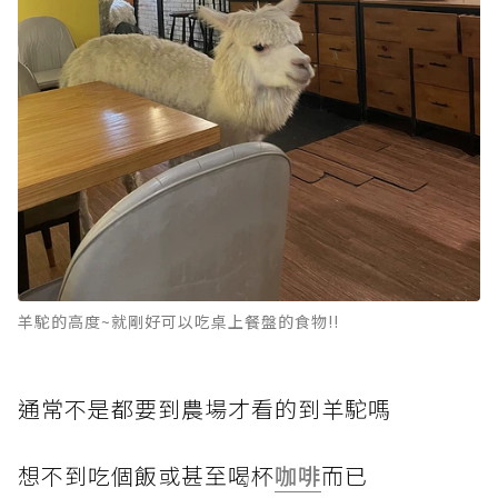
羊駝的高度~就剛好可以吃桌上餐盤的食物!!
通常不是都要到農場才看的到羊駝嗎
想不到吃個飯或甚至喝杯
咖啡
而已