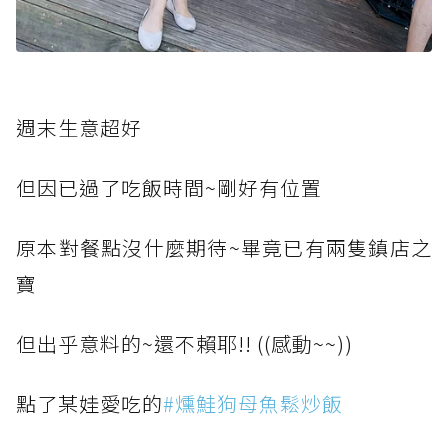
週末生意超好
但因已過了吃飯時間~剛好有位置
原本對餐點沒什麼期待~畢竟已有兩隻鎮店之
寶
但出乎意料的~還不賴耶!! ((感動~~))
點了某娃愛吃的
#燻鮭狗母魚鬆炒飯