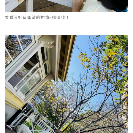
看看某娃這仰望的神情~嘖嘖嘖!!