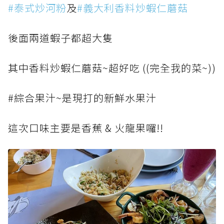
#泰式炒河粉
及
#義大利香料炒蝦仁蘑菇
後面兩道蝦子都超大隻
其中香料炒蝦仁蘑菇~超好吃 ((完全我的菜~))
#綜合果汁~是現打的新鮮水果汁
這次口味主要是香蕉 & 火龍果囉!!