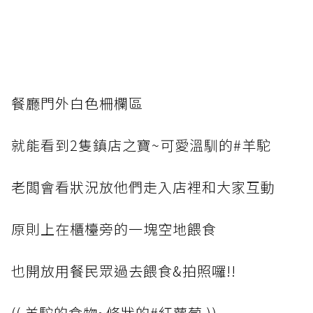
餐廳門外白色柵欄區
就能看到2️隻鎮店之寶~可愛溫馴的#羊駝
老闆會看狀況放他們走入店裡和大家互動
原則上在櫃檯旁的一塊空地餵食
也開放用餐民眾過去餵食&拍照囉!!
(( 羊駝的食物~條狀的#紅蘿蔔 ))