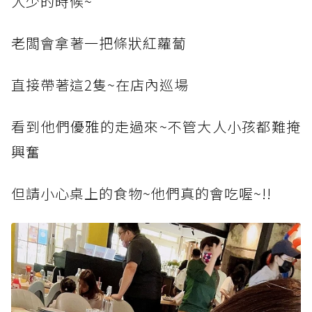
人少的時候~
老闆會拿著一把條狀紅蘿蔔
直接帶著這2️隻~在店內巡場
看到他們優雅的走過來~不管大人小孩都難掩
興奮
但請小心桌上的食物~他們真的會吃喔~!!