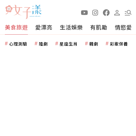
美食旅遊
愛漂亮
生活娛樂
有肌勵
情慾愛
心理測驗
陸劇
星座生肖
韓劇
彩妝保養