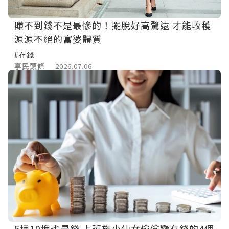
賺不到錢不是最慘的！擺脫好高騖遠 才能收穫
源源不絕的富婆體質
#存錢
享民頭條
2026.07.06
5塊10塊也是錢 上班族小仙女偷偷變有錢的4個