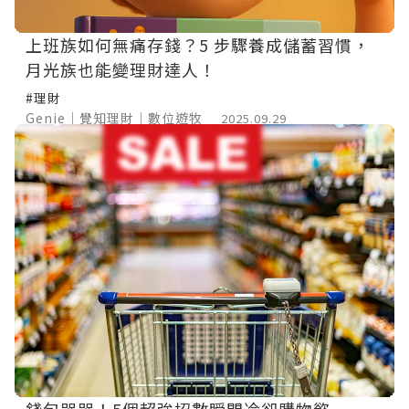
上班族如何無痛存錢？5 步驟養成儲蓄習慣，
月光族也能變理財達人！
#理財
Genie｜覺知理財｜數位遊牧
2025.09.29
錢包哭哭！5個超強招數瞬間冷卻購物慾