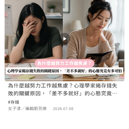
為什麼越努力工作越焦慮？心理學家揭存錢失
敗的關鍵原因，「差不多就好」的心態究竟有
多可怕
#存錢
女子漾／編輯劉芫榛
2026.07.08