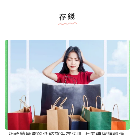
存錢
拒絕精緻窮的低慾望生存法則 七天練習讓妳活