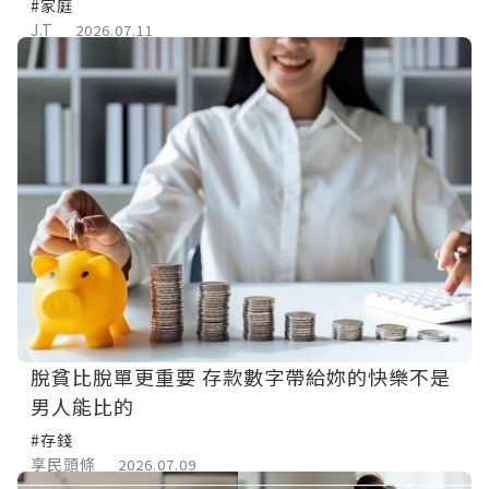
「那3件事」】—— 不是教你怎麼挑老公，而是
#家庭
告訴你婚前沒人教過你的財務底線
J.T
2026.07.11
脫貧比脫單更重要 存款數字帶給妳的快樂不是
男人能比的
#存錢
享民頭條
2026.07.09