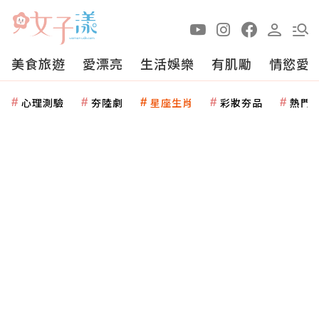
美食旅遊
愛漂亮
生活娛樂
有肌勵
情慾愛
心理測驗
夯陸劇
星座生肖
彩妝夯品
熱門