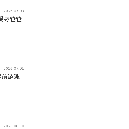
2026.07.03
從受辱爸爸
2026.07.01
是前游泳
2026.06.30