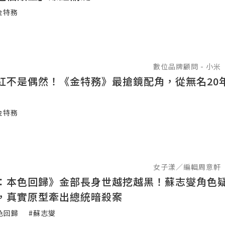
金特務
數位品牌顧問 - 小米
紅不是偶然！《金特務》最搶鏡配角，從無名20
金特務
女子漾／編輯周意軒
：本色回歸》金部長身世越挖越黑！蘇志燮角色
，真實原型牽出總統暗殺案
色回歸
#蘇志燮