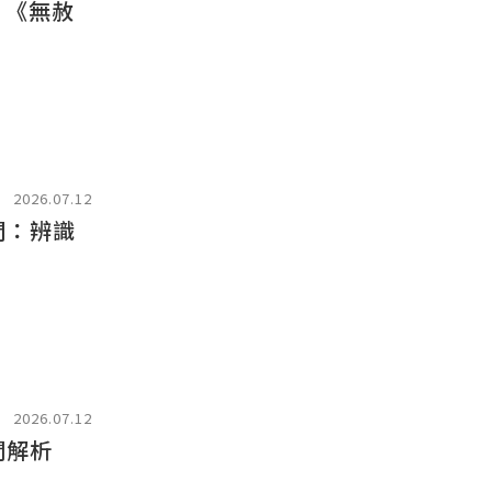
，《無赦
2026.07.12
們：辨識
2026.07.12
問解析