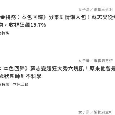
女子漾／編輯王廷羽
lix《金特務：本色回歸》分集劇情懶人包！蘇志燮
，收視狂飆15.7%
金特務
女子漾／編輯周意軒
：本色回歸》蘇志燮超狂大秀六塊肌！原來他曾
8歲狀態帥到不科學
金特務：本色回歸
女子漾／編輯周意軒