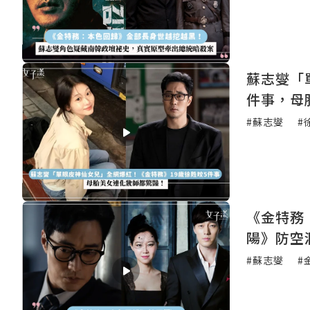
蘇志燮「
件事，母
#蘇志燮
#
《金特務
陽》防空
#蘇志燮
#