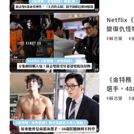
Netf
變復仇怪物
#蘇志燮
#
《金特務
選手，4
#蘇志燮
#