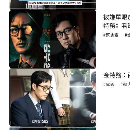
被嫌單眼
特務》看
#蘇志燮
#
金特務：
#電影
#蘇