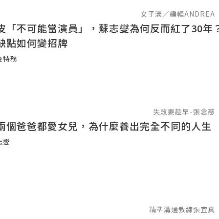
女子漾／編輯ANDREA
皮「不可能當演員」，蘇志燮為何反而紅了30年
缺點如何變招牌
金特務
失敗要趁早-張念慈
兩個爸爸都愛女兒，為什麼養出完全不同的人生
志燮
精準溝通教練張宜真