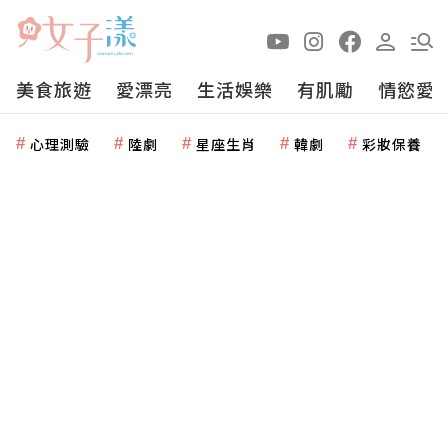
美食旅遊
愛漂亮
生活娛樂
有肌勵
情慾愛
心理測驗
陸劇
星座生肖
韓劇
彩妝保養