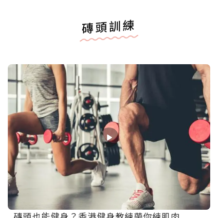
磚頭訓練
磚頭也能健身？香港健身教練帶你練肌肉