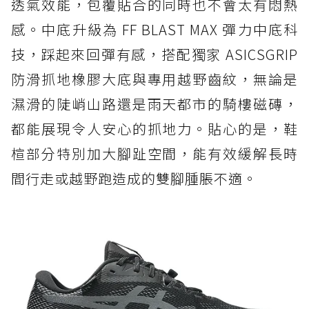
透氣效能，包覆貼合的同時也不會太有悶熱
感。中底升級為 FF BLAST MAX 彈力中底科
技，踩起來回彈有感，搭配獨家 ASICSGRIP
防滑抓地橡膠大底與專用越野齒紋，無論是
濕滑的陡峭山路還是雨天都市的騎樓磁磚，
都能展現令人安心的抓地力。貼心的是，鞋
楦部分特別加大腳趾空間，能有效緩解長時
間行走或越野跑造成的雙腳腫脹不適。