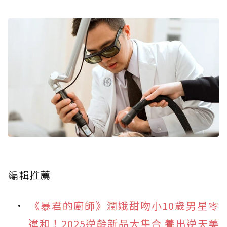
編輯推薦
《暴君的廚師》潤娥甜吻小10歲男星零
違和！2025逆齡新品大集合 養出逆天美