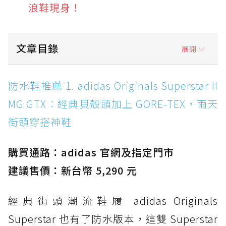
浪鞋現身！
文章目錄
展開
防水鞋推薦 1. adidas Originals Superstar II
防水鞋推薦 1. adidas Originals Superstar II
MG GTX：經典貝殼頭加上 GORE-TEX，雨天街
MG GTX：經典貝殼頭加上 GORE-TEX，雨天
頭穿搭神鞋
街頭穿搭神鞋
防水鞋推薦 2. New Balance Hierro v9 GORE-
TEX：黃金大底加持，最帥山系越野防水跑鞋
購買通路：adidas 官網及指定門市
防水鞋推薦 3. Nike Dunk Low GORE-TEX：
經典 Dunk 輪廓加上防水科技，雨天穿搭帥度不
建議售價：新台幣 5,290 元
打折
經典街頭潮流鞋履 adidas Originals
防水鞋推薦 4. ASICS TRABUCO 14 GTX：搭
載 GORE-TEX 隱形貼合科技，全方位防水神鞋
Superstar 也有了防水版本，這雙 Superstar