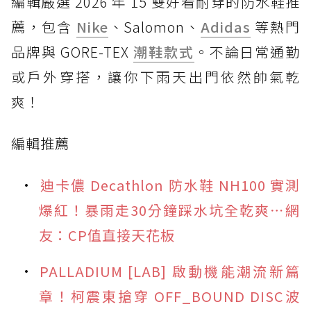
編輯嚴選 2026 年 15 雙好看耐穿的防水鞋推
薦，包含
Nike
、Salomon、
Adidas
等熱門
品牌與 GORE-TEX
潮鞋款式
。不論日常通勤
或戶外穿搭，讓你下雨天出門依然帥氣乾
爽！
編輯推薦
迪卡儂 Decathlon 防水鞋 NH100 實測
爆紅！暴雨走30分鐘踩水坑全乾爽⋯網
友：CP值直接天花板
PALLADIUM [LAB] 啟動機能潮流新篇
章！柯震東搶穿 OFF_BOUND DISC波