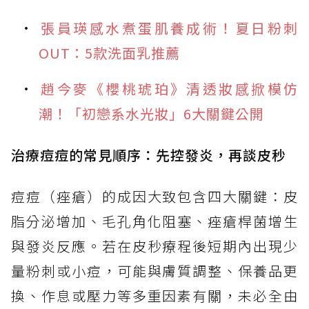
張員瑛感水煮蛋肌養成術！夏日粉刺
OUT：5款洗面乳推薦
趙今麥《櫻桃琥珀》清透妝感掀模仿
潮！「初戀系水光妝」6大關鍵公開
治療痘痘的常見順序：先控發炎，再談皮秒
痘痘（痤瘡）的成因大致包含四大關鍵：皮
脂分泌增加、毛孔角化阻塞、痤瘡桿菌增生
與發炎反應。若在皮秒療程後短期內出現少
量粉刺或小痘，可能與膚質調整、保養品更
換、作息或壓力等多重因素有關，未必全由