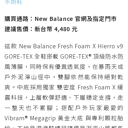
水跑鞋
防水鞋推薦 15. Brooks Cascadia 19 GTX：注
入氮氣中底與 GORE-TEX 的全地形碳中和神鞋
購買通路：New Balance 官網及指定門市
建議售價：新台幣 4,480 元
這款 New Balance Fresh Foam X Hierro v9
GORE-TEX 全鞋搭載 GORE-TEX® 頂級防水防
風薄膜，同時保有優異透氣度，在暴雨天或
戶外泥濘山徑中，雙腳依然能保持絕對乾
爽。中底採用獨家 雙密度 Fresh Foam X 緩
震科技，上層軟彈舒適、下層穩定支撐，走
一整天也不累腳；搭配戶外玩家最愛的
Vibram® Megagrip 黃金大底 與專利顆粒胎