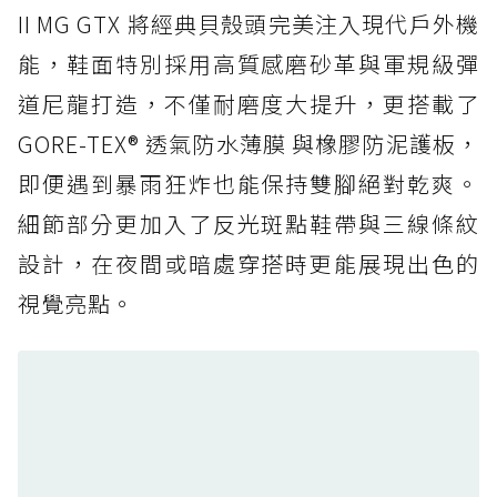
防水鞋推薦 5. Salomon XT-6 GORE-TEX：潮
II MG GTX 將經典貝殼頭完美注入現代戶外機
人必備山系鞋王！防滑、防水與街頭顏值一次攻
能，鞋面特別採用高質感磨砂革與軍規級彈
頂
道尼龍打造，不僅耐磨度大提升，更搭載了
防水鞋推薦 6. HOKA Stinson Evo GTX：越野
復刻厚底，GORE-TEX 防水與增高神器一次滿
GORE-TEX® 透氣防水薄膜 與橡膠防泥護板，
足
即便遇到暴雨狂炸也能保持雙腳絕對乾爽。
防水鞋推薦 7. Timberland Motion Access：
細節部分更加入了反光斑點鞋帶與三線條紋
黃靴同級頂級防水，輕量化工裝健走鞋雨天必備
設計，在夜間或暗處穿搭時更能展現出色的
防水鞋推薦 7. Timberland Motion Access：
視覺亮點。
黃靴同級頂級防水，輕量化工裝健走鞋雨天必備
防水鞋推薦 8. Mizuno WAVE MUJIN LS
GTX：搭載 Vibram 黃金大底與 GORE-TEX 的
日系街頭潮鞋
防水鞋推薦 9. PALLADIUM OFF_BOUND
DISC WP+：首度導入旋鈕快穿，橘標防水加持