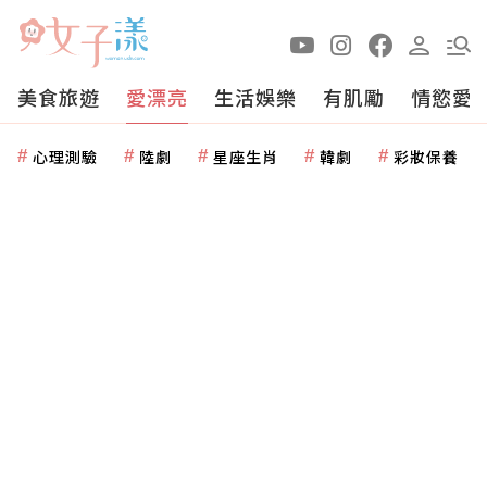
美食旅遊
愛漂亮
生活娛樂
有肌勵
情慾愛
心理測驗
陸劇
星座生肖
韓劇
彩妝保養