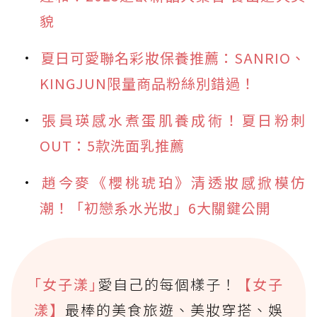
貌
夏日可愛聯名彩妝保養推薦：SANRIO、
KINGJUN限量商品粉絲別錯過！
張員瑛感水煮蛋肌養成術！夏日粉刺
OUT：5款洗面乳推薦
趙今麥《櫻桃琥珀》清透妝感掀模仿
潮！「初戀系水光妝」6大關鍵公開
｢女子漾｣
愛自己的每個樣子！
【女子
漾】
最棒的美食旅遊、美妝穿搭、娛