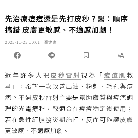
先治療痘痘還是先打皮秒？醫：順序
搞錯 皮膚更敏感、不適感加劇！
2025-11-23 10:01
潮健康
近年許多人把
皮秒雷射
視為「
痘痘肌
救
星」，希望一次改善出油、粉刺、毛孔與痘
疤。不過皮秒雷射主要是幫助膚質與痘疤調
理的光電療程，較適合在痘痘穩定後使用；
若在急性紅腫發炎期施打，反而可能讓
皮膚
更敏感、不適感加劇。