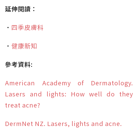
延伸閱讀：
・
四季皮膚科
・
健康新知
參考資料:
American Academy of Dermatology.
Lasers and lights: How well do they
treat acne?
DermNet NZ. Lasers, lights and acne.