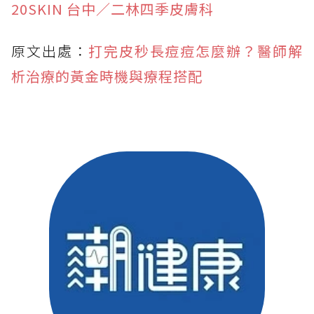
20SKIN 台中／二林四季皮膚科
原文出處：
打完皮秒長痘痘怎麼辦？醫師解
析治療的黃金時機與療程搭配