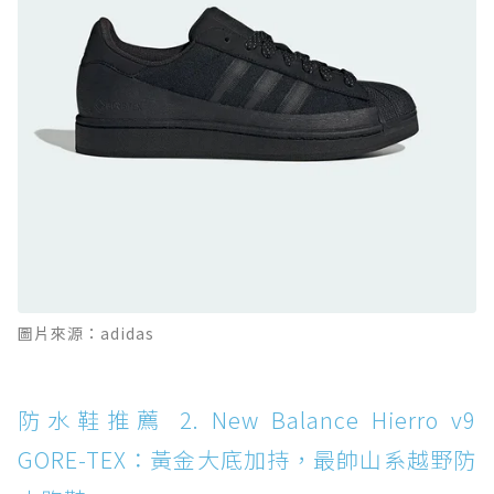
的城市波浪神鞋
防水鞋推薦 10. PUMA Voyage NITRO™ 4
GORE-TEX：氮氣中底注入，回彈與防滑兼具的
全天候越野跑鞋
防水鞋推薦 11. On Cloudhorizon 2 WP：腳
感軟彈、搭載 Missiongrip™ 的防水輕越野鞋
防水鞋推薦 12. Vans Crosspath XC GORE-
TEX：搭載 Vibram 大底與 GORE-TEX，顛覆
滑板印象的防水鞋
防水鞋推薦 13. Dr. Martens 1460 Rain
圖片來源：adidas
Boot：馬汀首款雨靴登場，經典八孔加上全防
水 PVC
防水鞋推薦 14. SKECHERS BADGER
防水鞋推薦 2. New Balance Hierro v9
WATERPROOF：一踩即穿懶人神器！搭載固特
GORE-TEX：黃金大底加持，最帥山系越野防
異大底與全防水厚底健走鞋