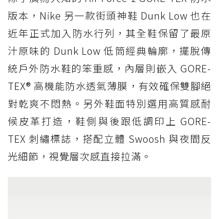
版本，Nike 另一款街頭神鞋 Dunk Low 也在
近年正式加入防水行列，其全鞋保留了最原
汁原味的 Dunk Low 低筒經典輪廓，擺脫傳
統戶外防水鞋的笨重感，內層則嵌入 GORE-
TEX® 高機能防水透氣薄膜，有效確保雙腳絕
對乾爽不悶熱。另外鞋面特別選用高質感耐
候皮革打造，鞋側與後跟低調印上 GORE-
TEX 刺繡標誌，搭配立體 Swoosh 與夜間反
光細節，視覺層次感直接拉滿。